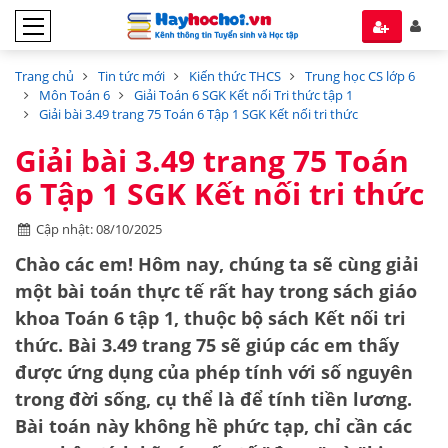
Trang chủ
Tin tức mới
Kiến thức THCS
Trung học CS lớp 6
Môn Toán 6
Giải Toán 6 SGK Kết nối Tri thức tập 1
Giải bài 3.49 trang 75 Toán 6 Tập 1 SGK Kết nối tri thức
Giải bài 3.49 trang 75 Toán
6 Tập 1 SGK Kết nối tri thức
Cập nhật: 08/10/2025
Chào các em! Hôm nay, chúng ta sẽ cùng giải
một bài toán thực tế rất hay trong sách giáo
khoa
Toán 6 tập 1
, thuộc bộ sách
Kết nối tri
thức
.
Bài 3.49 trang 75
sẽ giúp các em thấy
được ứng dụng của phép tính với
số nguyên
trong đời sống, cụ thể là để tính tiền lương.
Bài toán này không hề phức tạp, chỉ cần các