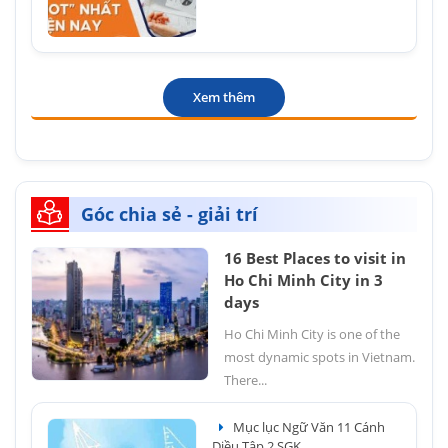
Xem thêm
Góc chia sẻ - giải trí
16 Best Places to visit in
Ho Chi Minh City in 3
days
Ho Chi Minh City is one of the
most dynamic spots in Vietnam.
There...
Mục lục Ngữ Văn 11 Cánh
Diều Tập 2 SGK