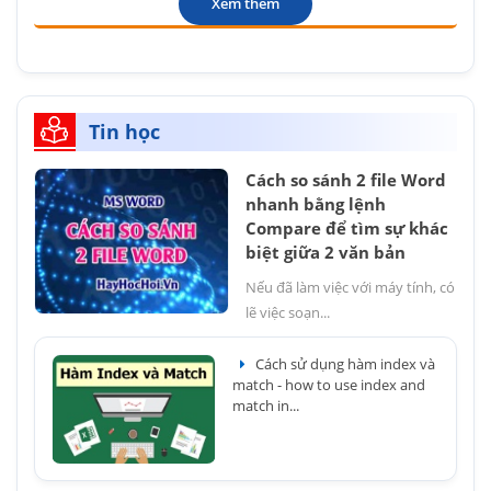
Xem thêm
Tin học
Cách so sánh 2 file Word
nhanh bằng lệnh
Compare để tìm sự khác
biệt giữa 2 văn bản
Nếu đã làm việc với máy tính, có
lẽ việc soạn...
Cách sử dụng hàm index và
match - how to use index and
match in...