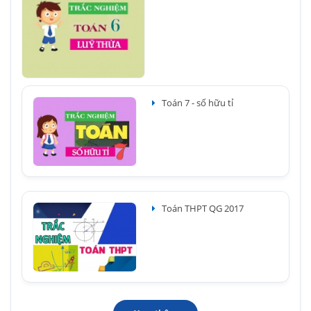
Toán 7 - số hữu tỉ
Toán THPT QG 2017