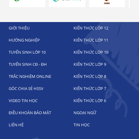
GIỚI THIỆU
KIẾN THỨC LỚP 12
HƯỚNG NGHIỆP
KIẾN THỨC LỚP 11
TUYỂN SINH LỚP 10
KIẾN THỨC LỚP 10
TUYỂN SINH CĐ - ĐH
KIẾN THỨC LỚP 9
TRẮC NGHIỆM ONLINE
KIẾN THỨC LỚP 8
GÓC CHIA SẺ HSSV
KIẾN THỨC LỚP 7
VIDEO TIN HỌC
KIẾN THỨC LỚP 6
ĐIỀU KHOẢN BẢO MẬT
NGOẠI NGỮ
LIÊN HỆ
TIN HỌC