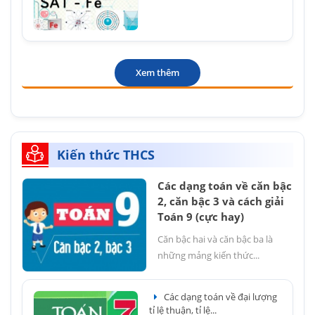
Xem thêm
Kiến thức THCS
Các dạng toán về căn bậc
2, căn bậc 3 và cách giải
Toán 9 (cực hay)
Căn bậc hai và căn bậc ba là
những mảng kiến thức...
Các dạng toán về đại lượng
tỉ lệ thuận, tỉ lệ...