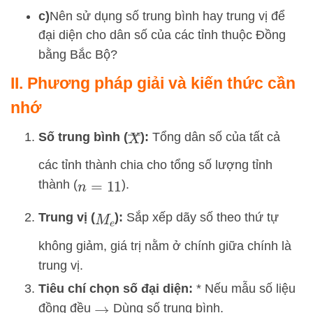
c)
Nên sử dụng số trung bình hay trung v
ị để
đại diện cho dân số của các tỉnh thuộc Đồng
bằng Bắc Bộ?
II. Phương pháp giải và kiến thức cần
nhớ
X
―
Số trung bình (
):
Tổng dân số của tất cả
các tỉnh thành chia cho tổng số lượng tỉnh
thành (
).
n
=
11
Trung vị (
):
Sắp xếp dãy số theo thứ tự
M
e
không giảm, giá trị nằm ở chính giữa chính là
trung vị.
Tiêu chí chọn số đại diện:
* Nếu mẫu số liệu
đồng đều
Dùng số trung bình.
→