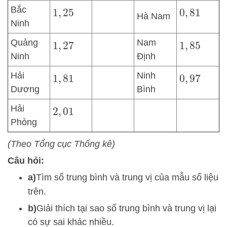
Bắc
1
,
25
0
,
81
Hà Nam
Ninh
Quảng
Nam
1
,
27
1
,
85
Ninh
Định
Hải
Ninh
1
,
81
0
,
97
Dương
Bình
Hải
2
,
01
Phòng
(Theo Tổng cục Thống kê)
Câu hỏ
i:
a)
Tìm số trung bình và trung vị của mẫu số liệu
trên.
b)
Giải thích tại sao số trung bình và trung vị lại
có sự sai khác nhiều.