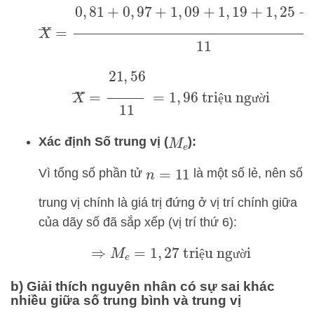
X
―
=
0
,
81
+
0
,
97
+
1
,
09
+
1
,
19
+
1
,
25
+
1
,
27
+
1
X
―
=
21
,
56
11
=
1
,
96
triệu người
ệ
ư
ờ
Xác định Số trung vị (
):
M
e
Vì tổng số phần tử
là một số lẻ, nên số
n
=
11
trung vị chính là giá trị đứng ở vị trí chính giữa
của dãy số đã sắp xếp (vị trí thứ 6):
⇒
M
e
=
1
,
27
triệu người
ệ
ư
ờ
b) Giải thích nguyên nhân có sự sai khác
nhiều giữa số trung bình và trung vị