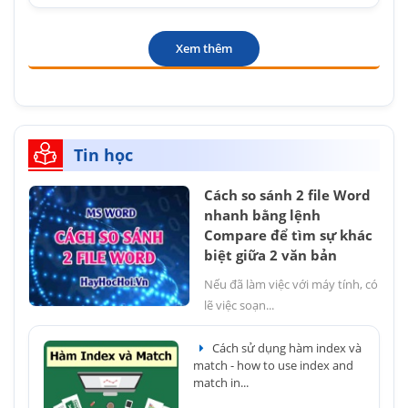
Xem thêm
Tin học
Cách so sánh 2 file Word
nhanh bằng lệnh
Compare để tìm sự khác
biệt giữa 2 văn bản
Nếu đã làm việc với máy tính, có
lẽ việc soạn...
Cách sử dụng hàm index và
match - how to use index and
match in...