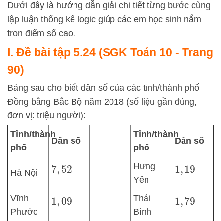
Dưới đây là hướng dẫn giải chi tiết từng bước cùng
lập luận thống kê logic giúp các em học sinh nắm
trọn điểm số cao.
I. Đề bài tập 5.24 (SGK Toán 10 - Trang
90)
Bảng sau cho biết dân số của các tỉnh/thành phố
Đồng bằng Bắc Bộ năm 2018 (số liệu gần đúng,
đơn vị: triệu người):
Tỉnh/thành
Tỉnh/thành
Dân số
Dân số
phố
phố
Hưng
7
,
52
1
,
19
Hà Nội
Yên
Vĩnh
Thái
1
,
09
1
,
79
Phước
Bình