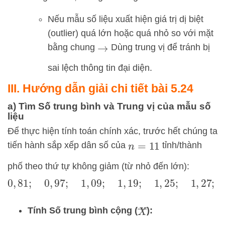
Nếu mẫu số liệu xuất hiện giá trị dị biệt
(outlier) quá lớn hoặc quá nhỏ so với mặt
bằng chung
Dùng trung vị để tránh bị
→
sai lệch thông tin đại diện.
III. Hướng dẫn giải chi tiết bài 5.24
a) Tìm Số trung bình và Trung vị của mẫu số
liệu
Để thực hiện tính toán chính xác, trước hết chúng ta
tiến hành sắp xếp dân số của
tỉnh/thành
n
=
11
phố theo thứ tự không giảm (từ nhỏ đến lớn):
0
,
81
;
0
,
97
;
1
,
09
;
1
,
19
;
1
,
25
;
1
,
27
;
1
,
79
;
1
,
81
;
1
,
85
;
X
―
Tính Số trung bình cộng (
):