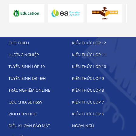
GIỚI THIỆU
KIẾN THỨC LỚP 12
HƯỚNG NGHIỆP
KIẾN THỨC LỚP 11
TUYỂN SINH LỚP 10
KIẾN THỨC LỚP 10
TUYỂN SINH CĐ - ĐH
KIẾN THỨC LỚP 9
TRẮC NGHIỆM ONLINE
KIẾN THỨC LỚP 8
GÓC CHIA SẺ HSSV
KIẾN THỨC LỚP 7
VIDEO TIN HỌC
KIẾN THỨC LỚP 6
ĐIỀU KHOẢN BẢO MẬT
NGOẠI NGỮ