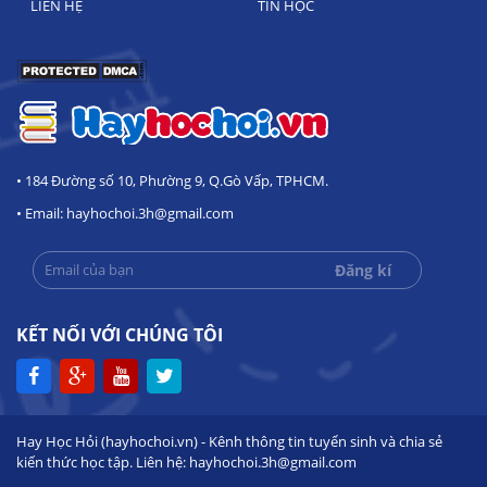
LIÊN HỆ
TIN HỌC
• 184 Đường số 10, Phường 9, Q.Gò Vấp, TPHCM.
• Email: hayhochoi.3h@gmail.com
KẾT NỐI VỚI CHÚNG TÔI
Hay Học Hỏi (hayhochoi.vn) - Kênh thông tin tuyển sinh và chia sẻ
kiến thức học tập. Liên hệ: hayhochoi.3h@gmail.com