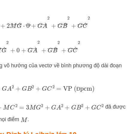
M
G
→
⋅
0
→
+
G
A
→
2
+
G
B
→
2
+
G
C
→
2
→
2
+
0
+
G
A
→
2
+
G
B
→
2
+
G
C
→
2
g vô hướng của vectơ về bình phương độ dài đoạn
+
G
A
2
+
G
B
2
+
G
C
2
=
VP (Đpcm)
Đ
đã được
C
2
=
3
M
G
2
+
G
A
2
+
G
B
2
+
G
C
2
mọi điểm
.
M