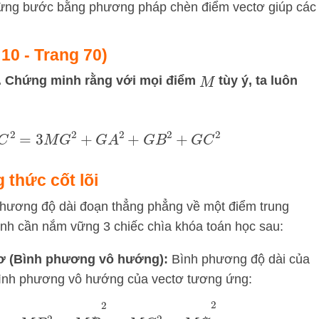
ạc từng bước bằng phương pháp chèn điểm vectơ giúp các
 10 - Trang 70)
. Chứng minh rằng với mọi điểm
tùy ý, ta luôn
M
C
2
=
3
M
G
2
+
G
A
2
+
G
B
2
+
G
C
2
 thức cốt lõi
phương độ dài đoạn thẳng phẳng về một điểm trung
inh cần nắm vững 3 chiếc chìa khóa toán học sau:
ctơ (Bình phương vô hướng):
Bình phương độ dài của
bình phương vô hướng của vectơ tương ứng:
→
2
,
M
B
2
=
M
B
→
2
,
M
C
2
=
M
C
→
2