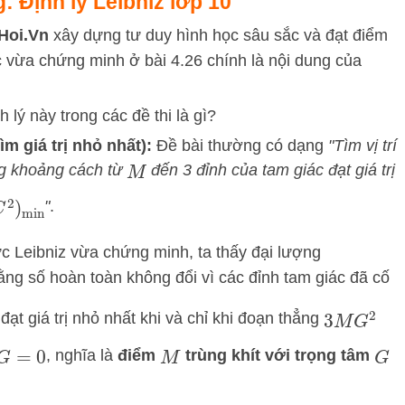
: Định lý Leibniz lớp 10
Hoi.Vn
xây dựng tư duy hình học sâu sắc và đạt điểm
c vừa chứng minh ở bài 4.26 chính là nội dung của
 lý này trong các đề thi là gì?
ìm giá trị nhỏ nhất):
Đề bài thường có dạng
"Tìm vị trí
g khoảng cách từ
đến 3 đỉnh của tam giác đạt giá trị
M
"
.
min
 Leibniz vừa chứng minh, ta thấy đại lượng
ằng số hoàn toàn không đổi vì các đỉnh tam giác đã cố
 đạt giá trị nhỏ nhất khi và chỉ khi đoạn thẳng
3
M
G
2
, nghĩa là
điểm
trùng khít với trọng tâm
G
=
0
M
G