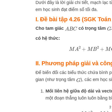
Dưới đây là lời giải chi tiết, mạch l
em học sinh đạt điểm số tối đa.
I. Đề bài tập 4.26 (SGK Toán
Cho tam giác
có trọng tâm
A
B
C
G
có hệ thức:
M
A
2
+
M
B
2
+
M
II. Phương pháp giải và công
Để biến đổi các biểu thức chứa bình 
gian (như trọng tâm
), các em học s
G
Mối liên hệ giữa độ dài và ve
một đoạn thẳng luôn luôn bằng 
M
A
2
=
M
A