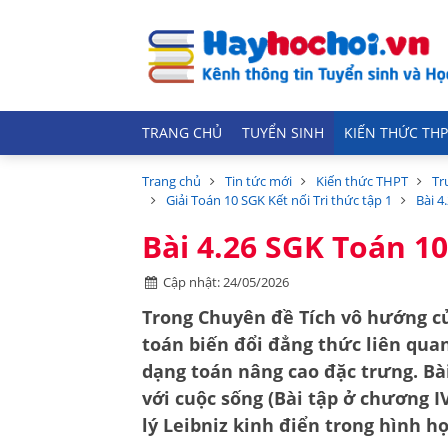
TRANG CHỦ
TUYỂN SINH
KIẾN THỨC THP
Trang chủ
Tin tức mới
Kiến thức THPT
Tr
Giải Toán 10 SGK Kết nối Tri thức tập 1
Bài 4
Bài 4.26 SGK Toán 10
Cập nhật: 24/05/2026
Trong Chuyên đề Tích vô hướng củ
toán biến đổi đẳng thức liên qua
dạng toán nâng cao đặc trưng. Bài
với cuộc sống
(Bài tập ở chương I
lý Leibniz
kinh điển trong hình họ