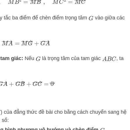
 tắc ba điểm để chèn điểm trọng tâm
vào giữa các
G
M
A
→
=
M
G
→
+
G
A
→
 tam giác:
Nếu
là trọng tâm của tam giác
, ta
G
A
B
C
A
→
+
G
B
→
+
G
C
→
=
0
→
VT) của đẳng thức đề bài cho bằng cách chuyển sang hệ
 số:
ang bình phương vô hướng và chèn điểm