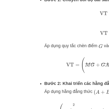
VT
=
Áp dụng quy tắc chèn điểm
vào
G
VT
=
(
M
G
→
+
G
A
Bước 2: Khai triển các hằng 
Áp dụng hằng đẳng thức
(
A
+
B
)
VT
=
(
M
G
→
2
+
2
M
G
→
⋅
G
A