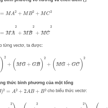
G
VT
=
M
A
2
+
M
B
2
+
M
C
2
M
A
→
2
+
M
B
→
2
+
M
C
→
2
 từng vectơ, ta được:
→
)
2
+
(
M
G
→
+
G
B
→
)
2
+
(
M
G
→
+
G
C
→
)
2
đẳng thức bình phương của một tổng
cho biểu thức vectơ:
2
=
A
2
+
2
A
B
+
B
2
→
+
G
A
→
2
)
+
(
M
G
→
2
+
2
M
G
→
⋅
G
B
→
+
G
B
→
2
)
+