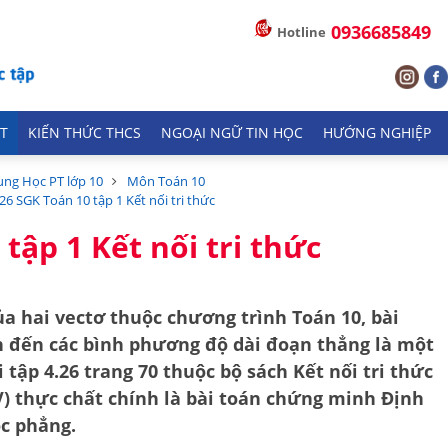
0936685849
Hotline
T
KIẾN THỨC THCS
NGOẠI NGỮ TIN HỌC
HƯỚNG NGHIỆP
ung Học PT lớp 10
Môn Toán 10
.26 SGK Toán 10 tập 1 Kết nối tri thức
 tập 1 Kết nối tri thức
a hai vectơ thuộc chương trình Toán 10, bài
n đến các bình phương độ dài đoạn thẳng là một
 tập 4.26 trang 70 thuộc bộ sách
Kết nối tri thức
V) thực chất chính là bài toán chứng minh
Định
c phẳng.