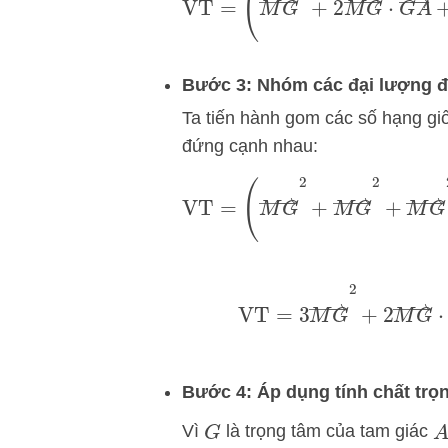
(
M
G
→
Bước 3: Nhóm các đại lượng 
Ta tiến hành gom các số hạng gi
đứng cạnh nhau:
VT
=
(
M
G
→
2
+
M
G
→
2
(
G
VT
=
3
M
G
→
2
+
2
M
G
→
⋅
(
G
Bước 4: Áp dụng tính chất trọn
Vì
là trọng tâm của tam giác
G
A