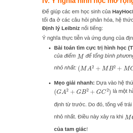
IV. Ý nghĩa hình học mở rộng
Để giúp các em học sinh của
HayHoc
tối đa ở các câu hỏi phân hóa, hệ thứ
Định lý Leibniz
nổi tiếng:
Ý nghĩa thực tiễn và ứng dụng của định
Bài toán tìm cực trị hình học (T
của điểm
để tổng bình phươn
M
nhỏ nhất:
(
M
A
2
+
M
B
2
+
M
C
2
)
Mẹo giải nhanh:
Dựa vào hệ thức
là một h
(
G
A
2
+
G
B
2
+
G
C
2
)
định từ trước. Do đó, tổng vế trái
nhỏ nhất. Điều này xảy ra khi
M
của tam giác
!