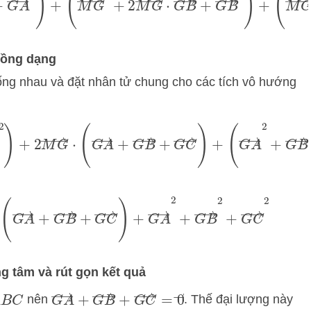
2
+
2
M
G
→
⋅
G
C
→
+
G
C
→
2
)
đồng dạng
ống nhau và đặt nhân tử chung cho các tích vô hướng
+
M
G
→
2
)
+
2
M
G
→
⋅
(
G
A
→
+
G
B
→
+
G
C
→
)
+
A
→
2
+
G
B
→
2
+
G
C
→
2
)
A
→
+
G
B
→
+
G
C
→
)
+
G
A
→
2
+
G
B
→
2
+
G
C
→
2
g tâm và rút gọn kết quả
G
A
→
+
G
B
→
+
G
C
→
=
0
→
nên
. Thế đại lượng này
B
C