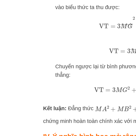
vào biểu thức ta thu được:
VT
=
3
M
G
→
2
+
2
VT
=
3
M
G
Chuyển ngược lại từ bình phươn
thẳng:
VT
=
3
M
G
2
Kết luận:
Đẳng thức
M
A
2
+
M
B
2
+
M
chứng minh hoàn toàn chính xác với 