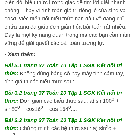
biến đổi biểu thức lượng giác để tìm lời giải nhanh
chóng. Thay vì tính toán giá trị riêng lẻ của
sin
α
và
cos
α
, việc biến đổi biểu thức ban đầu về dạng chỉ
chứa
tan
α
đã giúp đơn giản hóa bài toán rất nhiều.
Đây là một kỹ năng quan trọng mà các bạn cần nắm
vững để giải quyết các bài toán tương tự.
•
Xem thêm:
Bài 3.1 trang 37 Toán 10 Tập 1 SGK Kết nối tri
thức:
Không dùng bảng số hay máy tính cầm tay,
tính giá trị các biểu thức sau:...
Bài 3.2 trang 37 Toán 10 Tập 1 SGK Kết nối tri
0
thức:
Đơn giản các biểu thức sau: a) sin100
+
0
0
0
sin80
+ cos16
+ cos 164
;...
Bài 3.3 trang 37 Toán 10 Tập 1 SGK Kết nối tri
2
thức:
Chứng minh các hệ thức sau: a) sin
α +
2