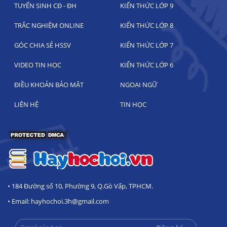
TUYỂN SINH CĐ - ĐH
KIẾN THỨC LỚP 9
TRẮC NGHIỆM ONLINE
KIẾN THỨC LỚP 8
GÓC CHIA SẺ HSSV
KIẾN THỨC LỚP 7
VIDEO TIN HỌC
KIẾN THỨC LỚP 6
ĐIỀU KHOẢN BẢO MẬT
NGOẠI NGỮ
LIÊN HỆ
TIN HỌC
• 184 Đường số 10, Phường 9, Q.Gò Vấp, TPHCM.
• Email: hayhochoi.3h@gmail.com