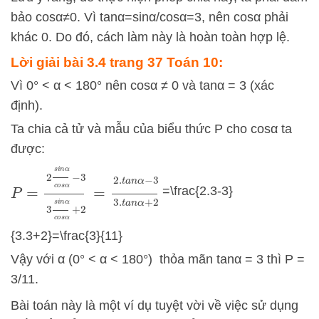
bảo
cos
α≠
0
. Vì
tan
α
=
s
i
n
α/
c
o
s
α
=
3
, nên
cos
α
phải
khác 0. Do đó, cách làm này là hoàn toàn hợp lệ.
Lời giải bài 3.4 trang 37 Toán 10:
Vì 0° < α < 180° nên cosα ≠ 0 và tanα = 3 (xác
định).
Ta chia cả tử và mẫu của biểu thức P cho cosα ta
được:
P
=
2
s
i
n
α
c
o
s
α
−
3
3
s
i
n
α
c
o
s
α
+
2
=
2.
t
a
n
α
−
3
3.
t
a
n
=\frac{2.3-3}
{3.3+2}=\frac{3}{11}
Vậy với α (0° < α < 180°) thỏa mãn tanα = 3 thì P =
3/11.
Bài toán này là một ví dụ tuyệt vời về việc sử dụng