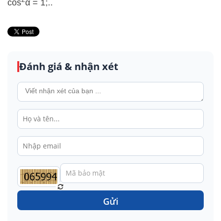
cos
α = 1;..
Đánh giá & nhận xét
Gửi