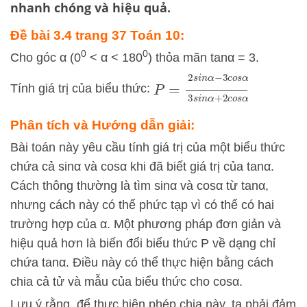
nhanh chóng và hiệu quả.
Đề bài 3.4 trang 37 Toán 10:
0
0
Cho góc α (0
< α < 180
) thỏa mãn tanα = 3.
P
=
2
s
i
n
α
−
3
c
o
s
α
3
s
i
n
α
+
Tính giá trị của biểu thức:
Phân tích và Hướng dẫn giải:
Bài toán này yêu cầu tính giá trị của một biểu thức
chứa cả
sin
α
và
cos
α
khi đã biết giá trị của
tan
α
.
Cách thông thường là tìm
sin
α
và
cos
α
từ
tan
α
,
nhưng cách này có thể phức tạp vì có thể có hai
trường hợp của
α
. Một phương pháp đơn giản và
hiệu quả hơn là biến đổi biểu thức
P
về dạng chỉ
chứa
tan
α
. Điều này có thể thực hiện bằng cách
chia cả tử và mẫu của biểu thức cho
cos
α
.
Lưu ý rằng, để thực hiện phép chia này, ta phải đảm