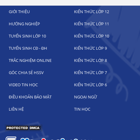
GIỚI THIỆU
KIẾN THỨC LỚP 12
HƯỚNG NGHIỆP
KIẾN THỨC LỚP 11
TUYỂN SINH LỚP 10
KIẾN THỨC LỚP 10
TUYỂN SINH CĐ - ĐH
KIẾN THỨC LỚP 9
TRẮC NGHIỆM ONLINE
KIẾN THỨC LỚP 8
GÓC CHIA SẺ HSSV
KIẾN THỨC LỚP 7
VIDEO TIN HỌC
KIẾN THỨC LỚP 6
ĐIỀU KHOẢN BẢO MẬT
NGOẠI NGỮ
LIÊN HỆ
TIN HỌC