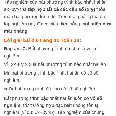
Tập nghiệm của bất phương trình bậc nhất hai ẩn
a
x
+
b
y
>
c
là
tập hợp tất cả các cặp số
(
x
;
y
)
thỏa
mãn bất phương trình đó. Trên mặt phẳng tọa độ,
tập nghiệm này được biểu diễn bằng một
miền nửa
mặt phẳng
.
Lời giải bài 2.8 trang 31 Toán 10:
Đáp án: C.
Bất phương trình đã cho có vô số
nghiệm
Vì: 2x + y > 3 là bất phương trình bậc nhất hai ẩn.
Mà bất phương trình bậc nhất hai ẩn có vô số
nghiệm.
⇒ Bất phương trình đã cho có vô số nghiệm
Bất phương trình bậc nhất hai ẩn luôn có
vô số
nghiệm
, trừ trường hợp đặc biệt không tồn tại
nghiệm (ví dụ:
0
x
+
0
y
>
5
). Tập nghiệm của chúng