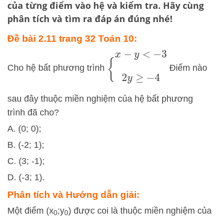
của từng điểm vào hệ và kiểm tra. Hãy cùng
phân tích và tìm ra đáp án đúng nhé!
Đề bài 2.11 trang 32 Toán 10:
{
x
−
y
<
−
3
2
y
≥
−
4
Cho hệ bất phương trình
Điểm nào
sau đây thuộc miền nghiệm của hệ bất phương
trình đã cho?
A. (0; 0);
B. (-2; 1);
C. (3; -1);
D. (-3; 1).
Phân tích và Hướng dẫn giải:
Một điểm
(
x
;
y
)
được coi là thuộc miền nghiệm của
0
0