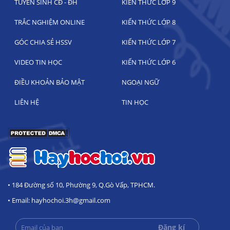
TUYỂN SINH CĐ - ĐH
KIẾN THỨC LỚP 9
TRẮC NGHIỆM ONLINE
KIẾN THỨC LỚP 8
GÓC CHIA SẺ HSSV
KIẾN THỨC LỚP 7
VIDEO TIN HỌC
KIẾN THỨC LỚP 6
ĐIỀU KHOẢN BẢO MẬT
NGOẠI NGỮ
LIÊN HỆ
TIN HỌC
• 184 Đường số 10, Phường 9, Q.Gò Vấp, TPHCM.
• Email: hayhochoi.3h@gmail.com