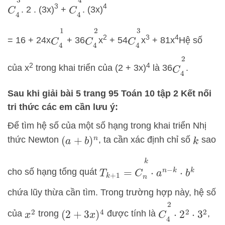
C
4
3
C
4
4
3
4
. 2 . (3x)
+
. (3x)
C
4
3
C
4
1
C
4
2
2
3
4
= 16 + 24x
+ 36
x
+ 54
x
+ 81x
Hệ số
C
4
2
2
4
của x
trong khai triển của (2 + 3x)
là 36
.
Sau khi giải bài 5 trang 95 Toán 10 tập 2 Kết nối
tri thức các em cần lưu ý:
Để tìm hệ số của một số hạng trong khai triển Nhị
thức Newton
, ta cần xác định chỉ số
sao
(
a
+
b
)
n
k
T
k
+
1
=
C
n
k
⋅
a
n
−
k
⋅
b
k
cho số hạng tổng quát
chứa lũy thừa cần tìm. Trong trường hợp này, hệ số
C
4
2
⋅
2
2
⋅
3
2
của
trong
được tính là
,
x
2
(
2
+
3
x
)
4