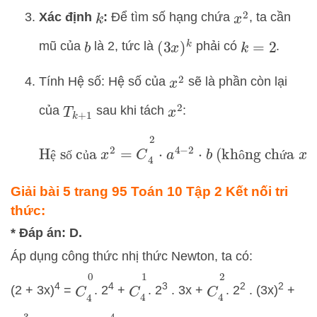
Xác định
:
Để tìm số hạng chứa
, ta cần
x
2
k
mũ của
là 2, tức là
phải có
.
(
3
x
)
k
b
k
=
2
Tính Hệ số: Hệ số của
sẽ là phần còn lại
x
2
của
sau khi tách
:
x
2
T
k
+
1
Hệ số của
x
2
=
C
4
2
⋅
a
4
−
2
⋅
b
(không chứa
ệ
ố
ủ
ô
ứ
Giải bài 5 trang 95 Toán 10 Tập 2 Kết nối tri
thức:
* Đáp án: D.
Áp dụng công thức nhị thức Newton, ta có:
C
4
0
C
4
1
C
4
2
4
4
3
2
2
(2 + 3x)
=
. 2
+
. 2
. 3x +
. 2
. (3x)
+