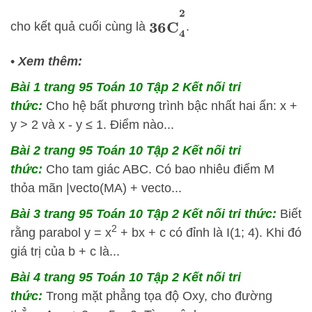
36
C
4
2
cho kết quả cuối cùng là
.
•
Xem thêm:
Bài 1 trang 95 Toán 10 Tập 2 Kết nối tri
thức:
Cho hệ bất phương trình bậc nhất hai ẩn: x +
y > 2 và x - y ≤ 1. Điểm nào...
Bài 2 trang 95 Toán 10 Tập 2 Kết nối tri
thức:
Cho tam giác ABC. Có bao nhiêu điểm M
thỏa mãn |vecto(MA) + vecto...
Bài 3 trang 95 Toán 10 Tập 2 Kết nối tri thức:
Biết
2
rằng parabol y = x
+ bx + c có đỉnh là I(1; 4). Khi đó
giá trị của b + c là...
Bài 4 trang 95 Toán 10 Tập 2 Kết nối tri
thức:
Trong mặt phẳng tọa độ Oxy, cho đường