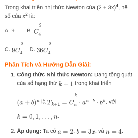
4
Trong khai triển nhị thức Newton của (2 + 3x)
, hệ
2
số của x
là:
C
4
2
A. 9. B.
9
C
4
2
36
C
4
2
C.
D.
Phân Tích và Hướng Dẫn Giải:
Công thức Nhị thức Newton:
Dạng tổng quát
của số hạng thứ
trong khai triển
k
+
1
T
k
+
1
=
C
n
k
⋅
a
n
−
k
⋅
b
k
là
, với
(
a
+
b
)
n
.
k
=
0
,
1
,
…
,
n
Áp dụng:
Ta có
,
, và
.
a
=
2
b
=
3
x
n
=
4