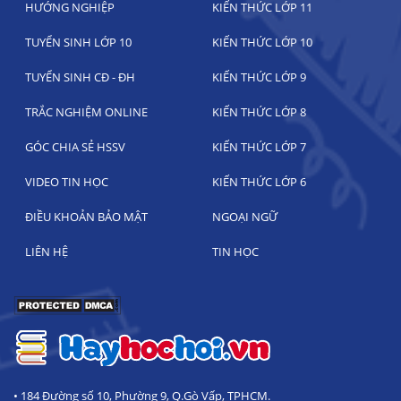
HƯỚNG NGHIỆP
KIẾN THỨC LỚP 11
TUYỂN SINH LỚP 10
KIẾN THỨC LỚP 10
TUYỂN SINH CĐ - ĐH
KIẾN THỨC LỚP 9
TRẮC NGHIỆM ONLINE
KIẾN THỨC LỚP 8
GÓC CHIA SẺ HSSV
KIẾN THỨC LỚP 7
VIDEO TIN HỌC
KIẾN THỨC LỚP 6
ĐIỀU KHOẢN BẢO MẬT
NGOẠI NGỮ
LIÊN HỆ
TIN HỌC
• 184 Đường số 10, Phường 9, Q.Gò Vấp, TPHCM.