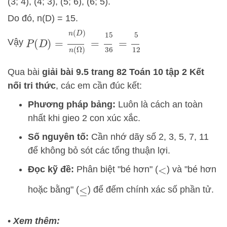
(3; 4), (4; 3), (5; 6), (6; 5).
Do đó, n(D) = 15.
P
(
D
)
=
n
(
D
)
n
(
Ω
)
=
15
36
=
5
12
Vậy
Qua bài
giải bài 9.5 trang 82 Toán 10 tập 2 Kết
nối tri thức
, các em cần đúc kết:
Phương pháp bảng:
Luôn là cách an toàn
nhất khi gieo 2 con xúc xắc.
Số nguyên tố:
Cần nhớ dãy số 2, 3, 5, 7, 11
để không bỏ sót các tổng thuận lợi.
Đọc kỹ đề:
Phân biệt "bé hơn" (
) và "bé hơn
<
hoặc bằng" (
) để đếm chính xác số phần tử.
≤
•
Xem thêm: