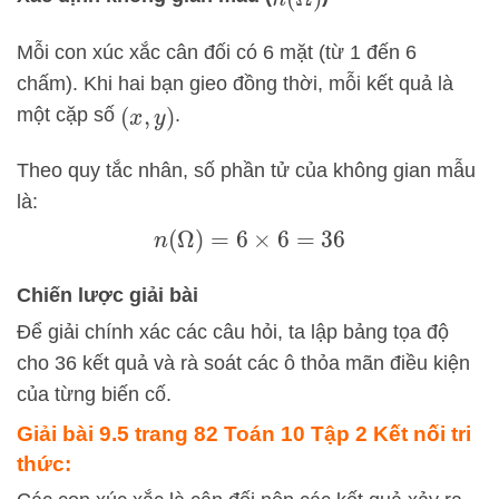
n
(
Ω
)
Mỗi con xúc xắc cân đối có 6 mặt (từ 1 đến 6
chấm). Khi hai bạn gieo đồng thời, mỗi kết quả là
một cặp số
.
(
x
,
y
)
Theo quy tắc nhân, số phần tử của không gian mẫu
là:
n
(
Ω
)
=
6
×
6
=
36
Chiến lược giải bài
Để giải chính xác các câu hỏi, ta lập bảng tọa độ
cho 36 kết quả và rà soát các ô thỏa mãn điều kiện
của từng biến cố.
Giải bài 9.5 trang 82 Toán 10 Tập 2 Kết nối tri
thức: