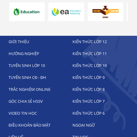
GIỚI THIỆU
KIẾN THỨC LỚP 12
HƯỚNG NGHIỆP
KIẾN THỨC LỚP 11
TUYỂN SINH LỚP 10
KIẾN THỨC LỚP 10
TUYỂN SINH CĐ - ĐH
KIẾN THỨC LỚP 9
TRẮC NGHIỆM ONLINE
KIẾN THỨC LỚP 8
GÓC CHIA SẺ HSSV
KIẾN THỨC LỚP 7
VIDEO TIN HỌC
KIẾN THỨC LỚP 6
ĐIỀU KHOẢN BẢO MẬT
NGOẠI NGỮ
LIÊN HỆ
TIN HỌC