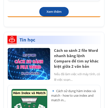
Xem thêm
Tin học
Cách so sánh 2 file Word
nhanh bằng lệnh
Compare để tìm sự khác
biệt giữa 2 văn bản
Nếu đã làm việc với máy tính, có
lẽ việc soạn...
Cách sử dụng hàm index và
match - how to use index and
match in...