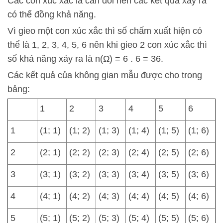
Các con xúc xắc là cân đối nên các kết quả xảy ra
có thể đồng khả năng.
Vì gieo một con xúc xắc thì số chấm xuất hiện có
thể là 1, 2, 3, 4, 5, 6 nên khi gieo 2 con xúc xắc thì
số khả năng xảy ra là n(Ω) = 6 . 6 = 36.
Các kết quả của không gian mẫu được cho trong
bảng:
1
2
3
4
5
6
1
(1; 1)
(1; 2)
(1; 3)
(1; 4)
(1; 5)
(1; 6)
2
(2; 1)
(2; 2)
(2; 3)
(2; 4)
(2; 5)
(2; 6)
3
(3; 1)
(3; 2)
(3; 3)
(3; 4)
(3; 5)
(3; 6)
4
(4; 1)
(4; 2)
(4; 3)
(4; 4)
(4; 5)
(4; 6)
5
(5; 1)
(5; 2)
(5; 3)
(5; 4)
(5; 5)
(5; 6)