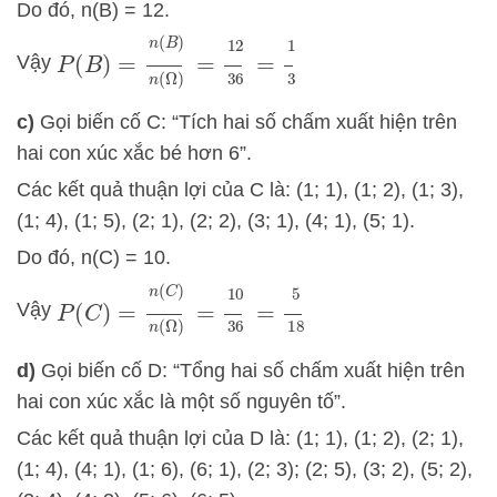
Do đó, n(B) = 12.
P
(
B
)
=
n
(
B
)
n
(
Ω
)
=
12
36
=
1
3
Vậy
c)
Gọi biến cố C: “Tích hai số chấm xuất hiện trên
hai con xúc xắc bé hơn 6”.
Các kết quả thuận lợi của C là: (1; 1), (1; 2), (1; 3),
(1; 4), (1; 5), (2; 1), (2; 2), (3; 1), (4; 1), (5; 1).
Do đó, n(C) = 10.
P
(
C
)
=
n
(
C
)
n
(
Ω
)
=
10
36
=
5
18
Vậy
d)
Gọi biến cố D: “Tổng hai số chấm xuất hiện trên
hai con xúc xắc là một số nguyên tố”.
Các kết quả thuận lợi của D là: (1; 1), (1; 2), (2; 1),
(1; 4), (4; 1), (1; 6), (6; 1), (2; 3); (2; 5), (3; 2), (5; 2),