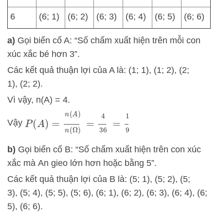
6
(6; 1)
(6; 2)
(6; 3)
(6; 4)
(6; 5)
(6; 6)
a)
Gọi biến cố A: “Số chấm xuất hiện trên mỗi con
xúc xắc bé hơn 3”.
Các kết quả thuận lợi của A là: (1; 1), (1; 2), (2;
1), (2; 2).
Vì vậy, n(A) = 4.
P
(
A
)
=
n
(
A
)
n
(
Ω
)
=
4
36
=
1
9
Vậy
b)
Gọi biến cố B: “Số chấm xuất hiện trên con xúc
xắc mà An gieo lớn hơn hoặc bằng 5”.
Các kết quả thuận lợi của B là: (5; 1), (5; 2), (5;
3), (5; 4), (5; 5), (5; 6), (6; 1), (6; 2), (6; 3), (6; 4), (6;
5), (6; 6).