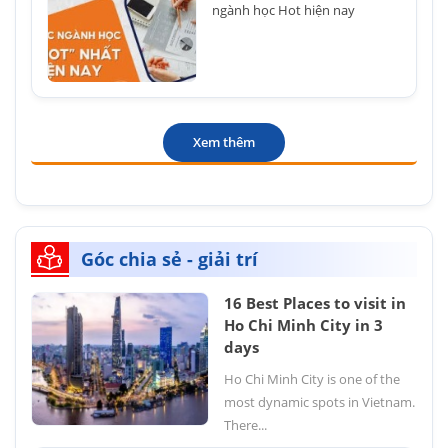
ngành học Hot hiện nay
Xem thêm
Góc chia sẻ - giải trí
16 Best Places to visit in
Ho Chi Minh City in 3
days
Ho Chi Minh City is one of the
most dynamic spots in Vietnam.
There...