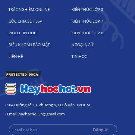
TRẮC NGHIỆM ONLINE
KIẾN THỨC LỚP 8
GÓC CHIA SẺ HSSV
KIẾN THỨC LỚP 7
VIDEO TIN HỌC
KIẾN THỨC LỚP 6
ĐIỀU KHOẢN BẢO MẬT
NGOẠI NGỮ
LIÊN HỆ
TIN HỌC
• 184 Đường số 10, Phường 9, Q.Gò Vấp, TPHCM.
• Email: hayhochoi.3h@gmail.com