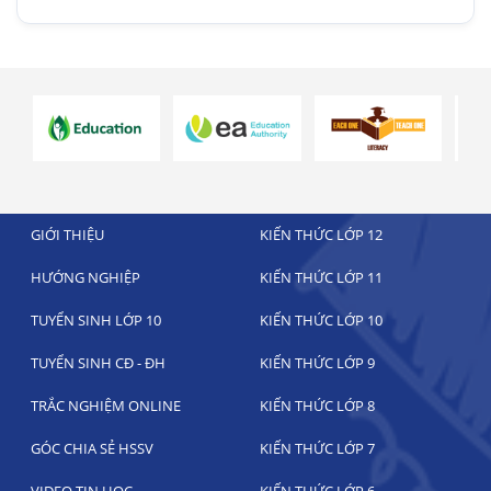
GIỚI THIỆU
KIẾN THỨC LỚP 12
HƯỚNG NGHIỆP
KIẾN THỨC LỚP 11
TUYỂN SINH LỚP 10
KIẾN THỨC LỚP 10
TUYỂN SINH CĐ - ĐH
KIẾN THỨC LỚP 9
TRẮC NGHIỆM ONLINE
KIẾN THỨC LỚP 8
GÓC CHIA SẺ HSSV
KIẾN THỨC LỚP 7