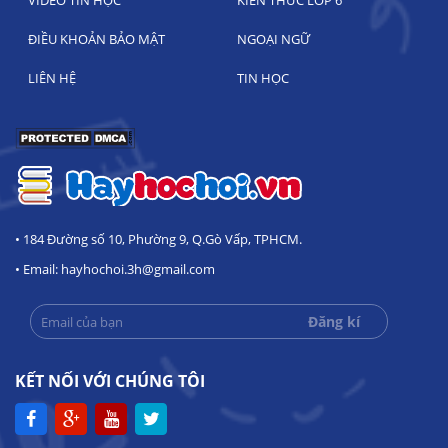
VIDEO TIN HỌC
KIẾN THỨC LỚP 6
ĐIỀU KHOẢN BẢO MẬT
NGOẠI NGỮ
LIÊN HỆ
TIN HỌC
• 184 Đường số 10, Phường 9, Q.Gò Vấp, TPHCM.
• Email: hayhochoi.3h@gmail.com
KẾT NỐI VỚI CHÚNG TÔI