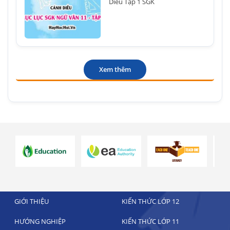
Diều Tập 1 SGK
Xem thêm
GIỚI THIỆU
KIẾN THỨC LỚP 12
HƯỚNG NGHIỆP
KIẾN THỨC LỚP 11