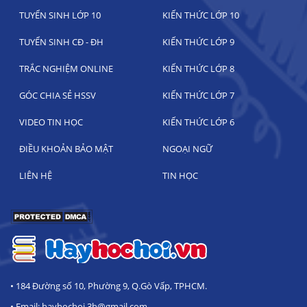
TUYỂN SINH LỚP 10
KIẾN THỨC LỚP 10
TUYỂN SINH CĐ - ĐH
KIẾN THỨC LỚP 9
TRẮC NGHIỆM ONLINE
KIẾN THỨC LỚP 8
GÓC CHIA SẺ HSSV
KIẾN THỨC LỚP 7
VIDEO TIN HỌC
KIẾN THỨC LỚP 6
ĐIỀU KHOẢN BẢO MẬT
NGOẠI NGỮ
LIÊN HỆ
TIN HỌC
• 184 Đường số 10, Phường 9, Q.Gò Vấp, TPHCM.
• Email: hayhochoi.3h@gmail.com