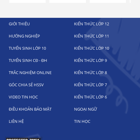
GIỚI THIỆU
KIẾN THỨC LỚP 12
HƯỚNG NGHIỆP
KIẾN THỨC LỚP 11
TUYỂN SINH LỚP 10
KIẾN THỨC LỚP 10
TUYỂN SINH CĐ - ĐH
KIẾN THỨC LỚP 9
TRẮC NGHIỆM ONLINE
KIẾN THỨC LỚP 8
GÓC CHIA SẺ HSSV
KIẾN THỨC LỚP 7
VIDEO TIN HỌC
KIẾN THỨC LỚP 6
ĐIỀU KHOẢN BẢO MẬT
NGOẠI NGỮ
LIÊN HỆ
TIN HỌC