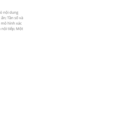
có nội dung
 ẩn; Tần số và
ố mô hình xác
 nội tiếp; Một