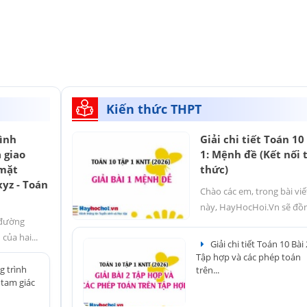
Kiến thức THPT
ình
Giải chi tiết Toán 10
 giao
1: Mệnh đề (Kết nối t
 mặt
thức)
yz - Toán
Chào các em, trong bài viế
này, HayHocHoi.Vn sẽ đồng
 đường
của hai...
Giải chi tiết Toán 10 Bài 
Tập hợp và các phép toán
g trình
trên...
 tam giác