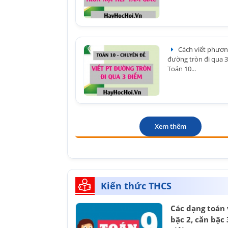
Cách viết phươn
đường tròn đi qua 3
Toán 10...
Xem thêm
Kiến thức THCS
Các dạng toán 
bậc 2, căn bậc 