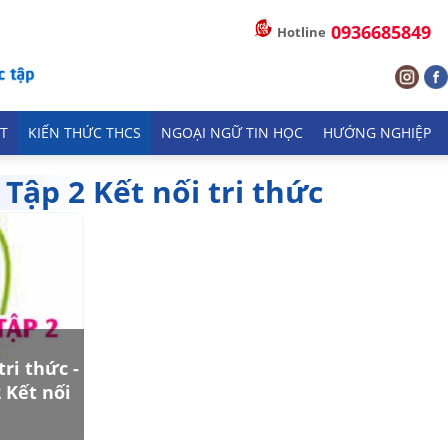
0936685849
Hotline
T
KIẾN THỨC THCS
NGOẠI NGỮ TIN HỌC
HƯỚNG NGHIỆP
Tập 2 Kết nối tri thức
ri thức -
 Kết nối