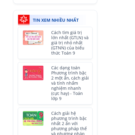
TIN XEM NHIỀU NHẤT
Cách tìm giá trị
lớn nhất (GTLN) và
giá trị nhỏ nhất
(GTNN) của biểu
thức Toán 9
Các dạng toán
Phương trình bậc
2 một ẩn, cách giải
và tính nhẩm
nghiệm nhanh
(cực hay) - Toán
lớp 9
Cách giải hệ
phương trình bậc
nhất 2 ẩn với
phương pháp thế
và phương pháp