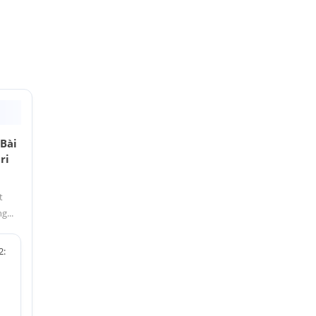
 Bài
ri
t
...
2: