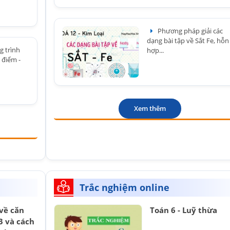
Phương pháp giải các
dạng bài tập về Sắt Fe, hỗn
g trình
hợp...
 điểm -
Xem thêm
Trắc nghiệm online
về căn
Toán 6 - Luỹ thừa
3 và cách