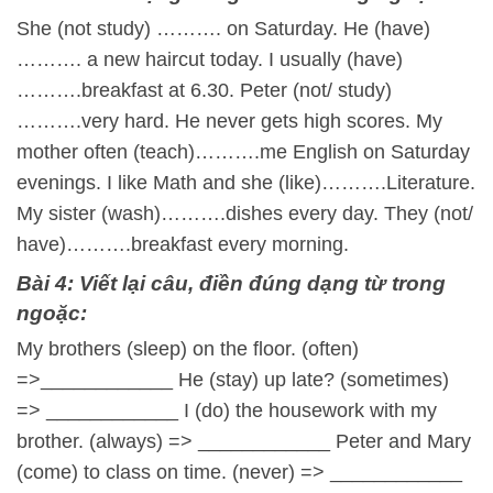
She (not study) ………. on Saturday. He (have)
………. a new haircut today. I usually (have)
……….breakfast at 6.30. Peter (not/ study)
……….very hard. He never gets high scores. My
mother often (teach)……….me English on Saturday
evenings. I like Math and she (like)……….Literature.
My sister (wash)……….dishes every day. They (not/
have)……….breakfast every morning.
Bài 4: Viết lại câu, điền đúng dạng từ trong
ngoặc:
My brothers (sleep) on the floor. (often)
=>____________ He (stay) up late? (sometimes)
=> ____________ I (do) the housework with my
brother. (always) => ____________ Peter and Mary
(come) to class on time. (never) => ____________