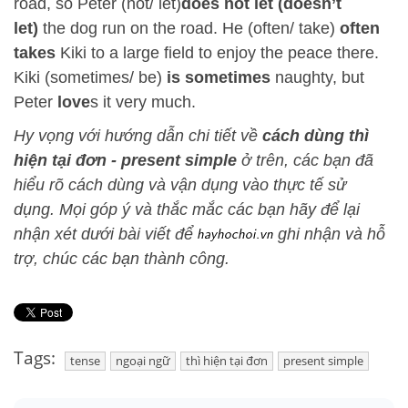
road, so Peter (not/ let)
does not let (doesn’t
let)
the dog run on the road. He (often/ take)
often
takes
Kiki to a large field to enjoy the peace there.
Kiki (sometimes/ be)
is sometimes
naughty, but
Peter
love
s it very much.
Hy vọng với hướng dẫn chi tiết về
cách dùng thì
hiện tại đơn - present simple
ở trên, các bạn đã
hiểu rõ cách dùng và vận dụng vào thực tế sử
dụng. Mọi góp ý và thắc mắc các bạn hãy để lại
nhận xét dưới bài viết để
ghi nhận và hỗ
trợ, chúc các bạn thành công.
Tags:
tense
ngoại ngữ
thì hiện tại đơn
present simple