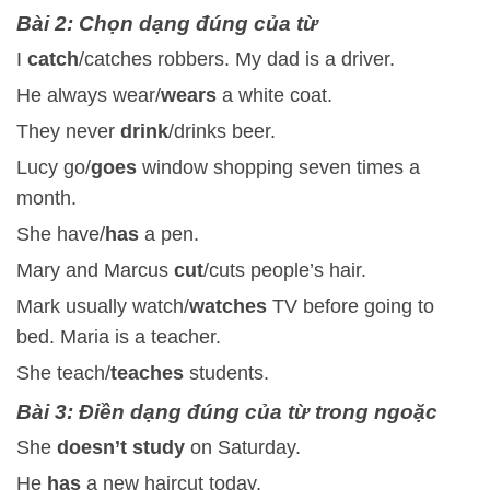
Bài 2: Chọn dạng đúng của từ
I
catch
/catches robbers. My dad is a driver.
He always wear/
wears
a white coat.
They never
drink
/drinks beer.
Lucy go/
goes
window shopping seven times a
month.
She have/
has
a pen.
Mary and Marcus
cut
/cuts people’s hair.
Mark usually watch/
watches
TV before going to
bed. Maria is a teacher.
She teach/
teaches
students.
Bài 3: Điền dạng đúng của từ trong ngoặc
She
doesn’t study
on Saturday.
He
has
a new haircut today.