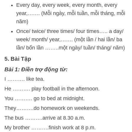
Every day, every week, every month, every
year,……. (Mỗi ngày, mỗi tuần, mỗi tháng, mỗi
năm)
Once/ twice/ three times/ four times….. a day/
week/ month/ year,……. (một lần / hai lần/ ba
lần/ bốn lần ……..một ngày/ tuần/ tháng/ năm)
5. Bài Tập
Bài 1: Điền trợ động từ:
I ………. like tea.
He ………. play football in the afternoon.
You ………. go to bed at midnight.
They……….do homework on weekends.
The bus ……….arrive at 8.30 a.m.
My brother ……….finish work at 8 p.m.