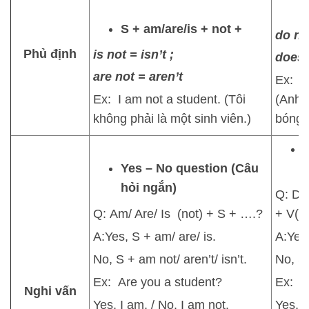
V
S + am/are/is + not +
do no
Phủ định
is not = isn’t ;
does 
are not = aren’t
Ex: He
Ex: I am not a student. (Tôi
(Anh 
không phải là một sinh viên.)
bóng 
Y
Yes – No question (Câu
hỏi ngắn)
Q: Do
Q: Am/ Are/ Is (not) + S + ….?
+ V(ng
A:Yes, S + am/ are/ is.
A:Yes,
No, S + am not/ aren’t/ isn’t.
No, S 
Ex: Are you a student?
Ex: D
Nghi vấn
Yes, I am. / No, I am not.
Yes, h