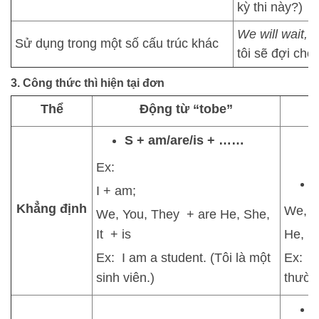
kỳ thi này?)
We will wait,
u
Sử dụng trong một số cấu trúc khác
tôi sẽ đợi cho 
3. Công thức thì hiện tại đơn
Thể
Động từ “tobe”
S + am/are/is + ……
Ex:
S
I + am;
Khẳng định
We, Y
We, You, They + are He, She,
It + is
He, Sh
Ex: I am a student. (Tôi là một
Ex: H
sinh viên.)
thườn
S