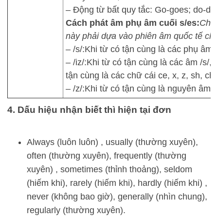
– Động từ bất quy tắc: Go-goes; do-do
Cách phát âm phụ âm cuối s/es:
Chú 
này phải dựa vào phiên âm quốc tế chứ
– /s/:Khi từ có tận cùng là các phụ âm /f/, 
– /iz/:Khi từ có tận cùng là các âm /s/, /z/
tận cùng là các chữ cái ce, x, z, sh, ch,
– /z/:Khi từ có tận cùng là nguyên âm 
4. Dấu hiệu nhận biết thì hiện tại đơn
Always (luôn luôn) , usually (thường xuyên),
often (thường xuyên), frequently (thường
xuyên) , sometimes (thỉnh thoảng), seldom
(hiếm khi), rarely (hiếm khi), hardly (hiếm khi) ,
never (không bao giờ), generally (nhìn chung),
regularly (thường xuyên).