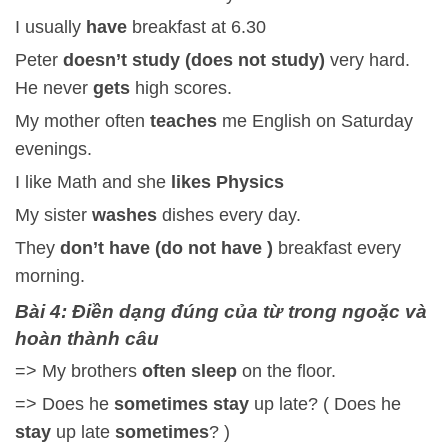
I usually
have
breakfast at 6.30
Peter
doesn’t study (does not study)
very hard.
He never
gets
high scores.
My mother often
teaches
me English on Saturday
evenings.
I like Math and she
likes Physics
My sister
washes
dishes every day.
They
don’t have (do not have )
breakfast every
morning.
Bài 4: Điền dạng đúng của từ trong ngoặc và
hoàn thành câu
=> My brothers
often sleep
on the floor.
=> Does he
sometimes stay
up late? ( Does he
stay
up late
sometimes
? )