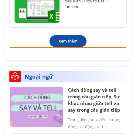
điều kiện - How to use IF
function...
Xem thêm
Ngoại ngữ
Cách dùng say và tell
trong câu gián tiếp, Sự
khác nhau giữa tell và
say trong câu gián tiếp
Trong tiếng Anh, việc sử dụng
đúng các động từ thể...