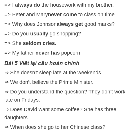
=> I
always do
the housework with my brother.
=> Peter and Mary
never come
to class on time.
=> Why does Johnson
always get
good marks?
=> Do you
usually
go shopping?
=> She
seldom cries.
=> My father
never has
popcorn
Bài 5 Viết lại câu hoàn chỉnh
⇒ She doesn’t sleep late at the weekends.
⇒ We don’t believe the Prime Minister.
⇒ Do you understand the question? They don’t work
late on Fridays.
⇒ Does David want some coffee? She has three
daughters.
⇒ When does she go to her Chinese class?