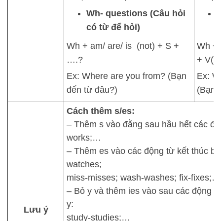
Wh- questions (Câu hỏi
có từ để hỏi)
t
Wh + am/ are/ is (not) + S +
Wh + 
….?
+ V(n
Ex: Where are you from? (Bạn
Ex: W
đến từ đâu?)
(Bạn 
Cách thêm s/es:
– Thêm s vào đằng sau hầu hết các độ
works;…
– Thêm es vào các động từ kết thúc bằn
watches;
miss-misses; wash-washes; fix-fixes;…
– Bỏ y và thêm ies vào sau các động t
y:
Lưu ý
study-studies;…