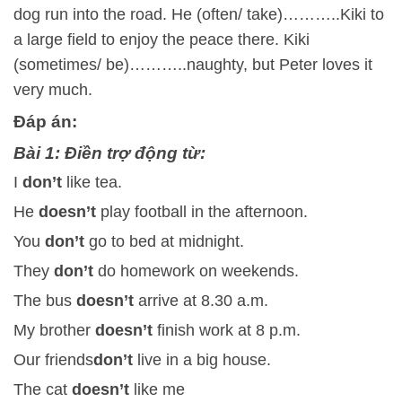
dog run into the road. He (often/ take)………..Kiki to
a large field to enjoy the peace there. Kiki
(sometimes/ be)………..naughty, but Peter loves it
very much.
Đáp án:
Bài 1: Điền trợ động từ:
I
don’t
like tea.
He
doesn’t
play football in the afternoon.
You
don’t
go to bed at midnight.
They
don’t
do homework on weekends.
The bus
doesn’t
arrive at 8.30 a.m.
My brother
doesn’t
finish work at 8 p.m.
Our friends
don’t
live in a big house.
The cat
doesn’t
like me