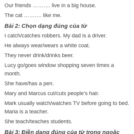
Our friends ………. live in a big house.
The cat ………. like me.
Bài 2: Chọn dạng đúng của từ
I catch/catches robbers. My dad is a driver.
He always wear/wears a white coat.
They never drink/drinks beer.
Lucy go/goes window shopping seven times a
month.
She have/has a pen.
Mary and Marcus cut/cuts people’s hair.
Mark usually watch/watches TV before going to bed.
Maria is a teacher.
She teach/teaches students.
Bài 3: Điền dạng đúng của từ trong ngoặc