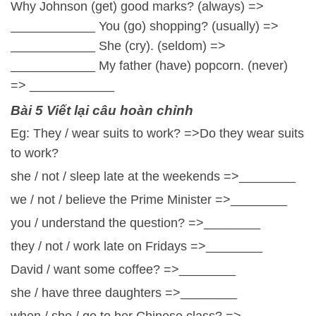
Why Johnson (get) good marks? (always) =>
____________ You (go) shopping? (usually) =>
____________ She (cry). (seldom) =>
____________ My father (have) popcorn. (never)
=> ____________
Bài 5 Viết lại câu hoàn chỉnh
Eg: They / wear suits to work? =>Do they wear suits
to work?
she / not / sleep late at the weekends =>________
we / not / believe the Prime Minister =>________
you / understand the question? =>________
they / not / work late on Fridays =>________
David / want some coffee? =>________
she / have three daughters =>________