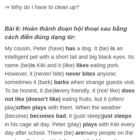
⇒ Why do I have to clean up?
Bài 6: Hoàn thành đoạn hội thoại sau bằng
cách điền đúng dạng từ:
My cousin, Peter (have)
has
a dog. It (be)
is
an
intelligent pet with a short tail and big black eyes. Its
name (be)
is
Kiki and it (like)
likes
eating pork.
However, it (never/ bite)
never bites
anyone;
sometimes it (bark)
barks
when strange guests visit.
To be honest, it (be)
is
very friendly. It (not/ like)
does
not like (doesn’t like)
eating fruits, but it (often/
play)
often plays
with them. When the weather
(become)
becomes bad
, it (just/ sleep)
just sleeps
in his cage all day. Peter (play)
plays
with Kiki every
day after school. There (be)
are
many people on the