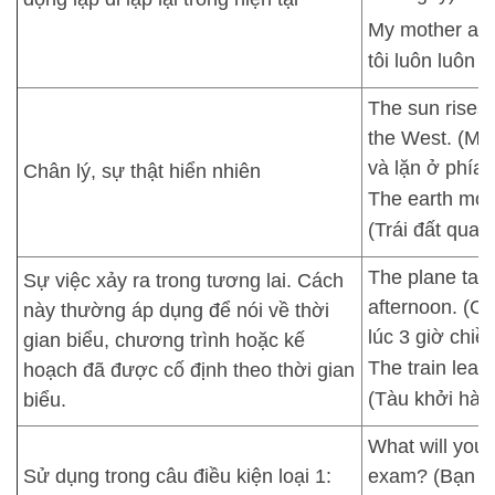
My mother alw
tôi luôn luôn 
The sun rises 
the West. (Mặ
và lặn ở phía 
Chân lý, sự thật hiển nhiên
The earth mov
(Trái đất quay
The plane take
Sự việc xảy ra trong tương lai. Cách
afternoon. (C
này thường áp dụng để nói về thời
lúc 3 giờ chiề
gian biểu, chương trình hoặc kế
The train leav
hoạch đã được cố định theo thời gian
(Tàu khởi hành
biểu.
What will you d
Sử dụng trong câu điều kiện loại 1:
exam? (Bạn sẽ