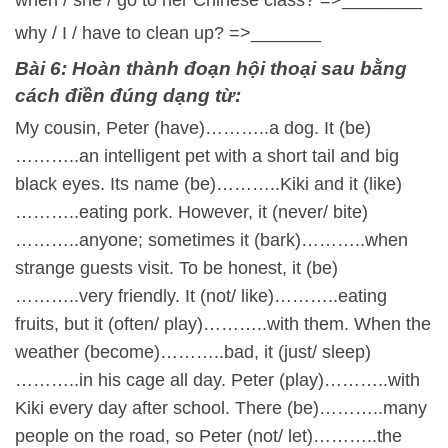
when / she / go to her Chinese class? =>________
why / I / have to clean up? =>_______
Bài 6: Hoàn thành đoạn hội thoại sau bằng
cách điền đúng dạng từ:
My cousin, Peter (have)………..a dog. It (be)
………..an intelligent pet with a short tail and big
black eyes. Its name (be)………..Kiki and it (like)
………..eating pork. However, it (never/ bite)
………..anyone; sometimes it (bark)………..when
strange guests visit. To be honest, it (be)
………..very friendly. It (not/ like)………..eating
fruits, but it (often/ play)………..with them. When the
weather (become)………..bad, it (just/ sleep)
………..in his cage all day. Peter (play)………..with
Kiki every day after school. There (be)………..many
people on the road, so Peter (not/ let)………..the