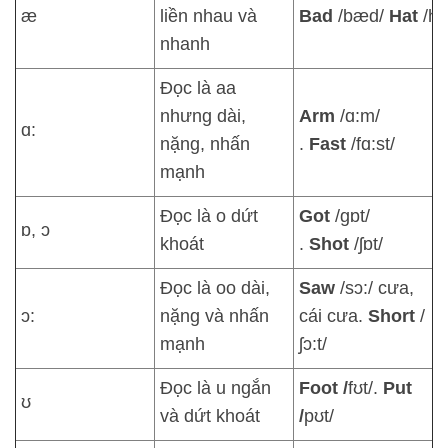
æ
liền nhau và
Bad
/bæd/
Hat
/hæ
nhanh
Đọc là aa
nhưng dài,
Arm
/ɑ:m/
ɑ:
nặng, nhấn
.
Fast
/fɑ:st/
mạnh
Đọc là o dứt
Got
/ɡɒt/
ɒ, ɔ
khoát
.
Shot
/ʃɒt/
Đọc là oo dài,
Saw
/sɔ:/ cưa,
ɔ:
nặng và nhấn
cái cưa.
Short
/
mạnh
ʃɔ:t/
Đọc là u ngắn
Foot /
fʊt/.
Put
ʊ
và dứt khoát
/
pʊt/