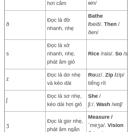
ɵin/
hơi câm
Bathe
Đọc là đờ
ð
/
beið/.
Then
/
nhanh, nhẹ
ðen/
Đọc là xờ
s
nhanh, nhẹ,
Rice
/rais/.
So
/sə
phát âm gió
Đọc là dơ nhẹ
Ro
ʊz/.
Zip /
zip/
z
và kéo dài
tiếng rít
Đọc là sơ nhẹ,
She
/
ʃ
kéo dài hơi gió
ʃi:/.
Wash
/wɒʃ/
Measure /
Đọc là giơ nhẹ,
ʒ
´meʒə/.
Vision
phát âm ngắn