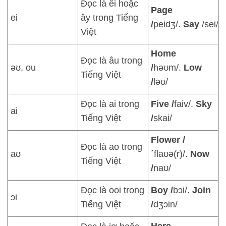
Đọc là êi hoặc
Page
ei
ây trong Tiếng
/
peidʒ/.
Say
/sei/
Việt
Home
Đọc là âu trong
əʊ, ou
/
həʊm/.
Low
Tiếng Việt
/
ləʊ/
Đọc là ai trong
Five /
faiv/.
Sky
ai
Tiếng Việt
/
skai/
Flower /
Đọc là ao trong
aʊ
´
flaʊə(r)/.
Now
Tiếng Việt
/
naʊ/
Đọc là ooi trong
Boy /
bɔi/.
Join
ɔi
Tiếng Việt
/
dʒɔin/
Here