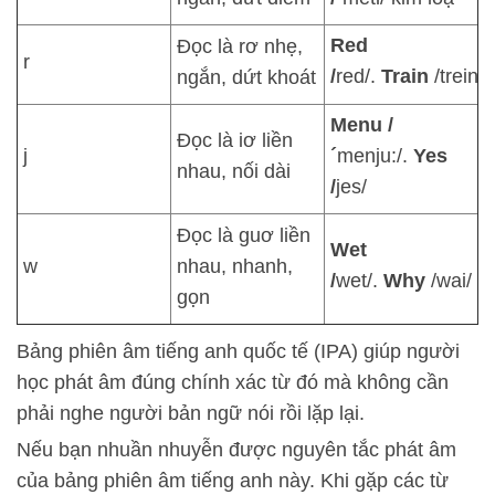
Red
Đọc là rơ nhẹ,
r
/
red/.
Train
/trein/
ngắn, dứt khoát
Menu /
Đọc là iơ liền
j
´
menju:/.
Yes
nhau, nối dài
/
jes/
Đọc là guơ liền
Wet
w
nhau, nhanh,
/
wet/.
Why
/wai/
gọn
Bảng phiên âm tiếng anh quốc tế (IPA) giúp người
học phát âm đúng chính xác từ đó mà không cần
phải nghe người bản ngữ nói rồi lặp lại.
Nếu bạn nhuần nhuyễn được nguyên tắc phát âm
của bảng phiên âm tiếng anh này. Khi gặp các từ