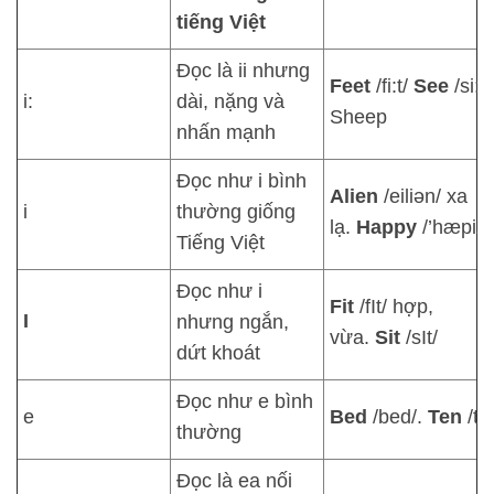
tiếng Việt
Đọc là ii nhưng
Feet
/fi:t/
See
/si:/
i:
dài, nặng và
Sheep
nhấn mạnh
Đọc như i bình
Alien
/eiliən/ xa
i
thường giống
lạ.
Happy
/’hæpi/
Tiếng Việt
Đọc như i
Fit
/fIt/ hợp,
I
nhưng ngắn,
vừa.
Sit
/sIt/
dứt khoát
Đọc như e bình
e
Bed
/bed/.
Ten
/te
thường
Đọc là ea nối