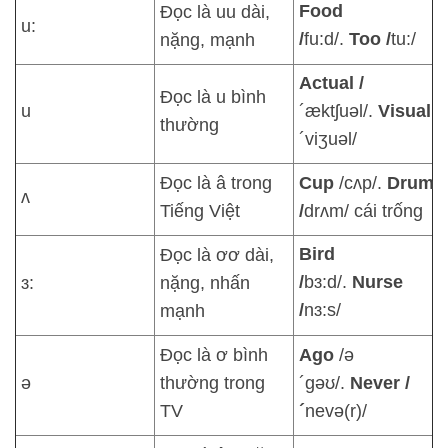
Food
Đọc là uu dài,
u:
/
fu:d/.
Too /
tu:/
nặng, mạnh
Actual /
Đọc là u bình
u
´æktʃuəl/.
Visual
/
thường
´viʒuəl/
Đọc là â trong
Cup
/cʌp/.
Drum
ʌ
Tiếng Việt
/
drʌm/ cái trống
Bird
Đọc là ơơ dài,
/
bɜ:d/.
Nurse
ɜ:
nặng, nhấn
/
nɜ:s/
mạnh
Đọc là ơ bình
Ago
/ə
ə
thường trong
´gəʊ/.
Never /
TV
´
nevə(r)/