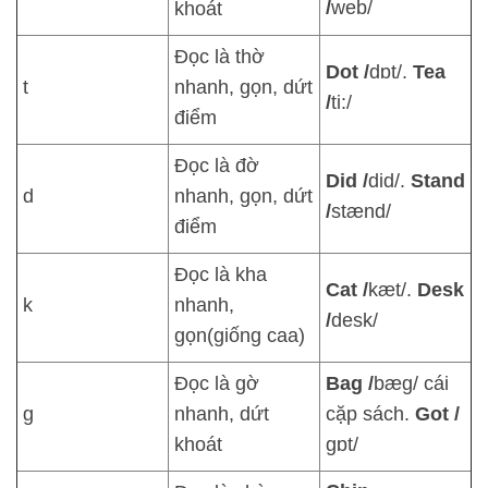
/
web/
khoát
Đọc là thờ
Dot /
dɒt/.
Tea
t
nhanh, gọn, dứt
/
ti:/
điểm
Đọc là đờ
Did /
did/.
Stand
d
nhanh, gọn, dứt
/
stænd/
điểm
Đọc là kha
Cat /
kæt/.
Desk
k
nhanh,
/
desk/
gọn(giống caa)
Đọc là gờ
Bag /
bæg/ cái
ɡ
nhanh, dứt
cặp sách.
Got /
khoát
ɡɒt/