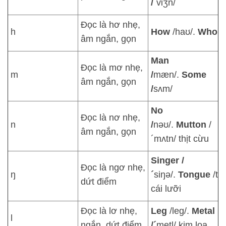
/´
viʒn/
Đọc là hơ nhẹ,
h
How
/haʊ/.
Who
/
âm ngắn, gọn
Man
Đọc là mơ nhẹ,
m
/
mæn/.
Some
âm ngắn, gọn
/
sʌm/
No
Đọc là nơ nhẹ,
n
/
nəʊ/.
Mutton
/
âm ngắn, gọn
´mʌtn/ thịt cừu
Singer /
Đọc là ngơ nhẹ,
ŋ
´
siŋə/.
Tongue
/tʌ
dứt điểm
cái lưỡi
Đọc là lơ nhẹ,
Leg
/leg/.
Metal
l
ngắn, dứt điểm
/´
metl/ kim loạ