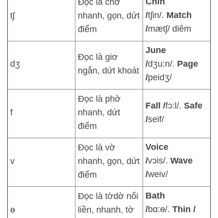
Chin
Đọc là chờ
/
tʃin/.
Match
tʃ
nhanh, gọn, dứt
/
mætʃ/ diêm
điểm
June
Đọc là giơ
dʒ
/
dʒu:n/.
Page
ngắn, dứt khoát
/
peidʒ/
Đọc là phờ
Fall /
fɔ:l/.
Safe
f
nhanh, dứt
/
seif/
điểm
Voice
Đọc là vờ
/
vɔis/.
Wave
v
nhanh, gọn, dứt
/
weiv/
điểm
Bath
Đọc là tờdờ nối
/
bɑ:ɵ/.
Thin /
ɵ
liền, nhanh, tờ