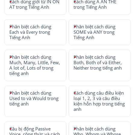
Cách dùng giới từ IN ON
Cách dùng A AN THE
AT trong Tiếng Anh
trong Tiếng Anh
Phân biệt cách dùng
Phân biệt cách dùng
Each và Every trong
SOME và ANY trong
Tiếng Anh
Tiếng Anh
Phân biệt cách dùng
Phân biệt cách dùng
Much, Many, Little, Few,
Both, Both of và Either,
A lot of, Lots of trong
Neither trong tiếng anh
tiếng anh
Phân biệt cách dùng
Cách dùng câu điều kiện
Used to và Would trong
loại 1, 2, 3 và câu điều
tiếng anh
kiện hỗn hợp trong tiếng
anh
Câu bị động Passive
Phân biệt cách dùng
Voice, công thức và cách
Who, Whom và Whose