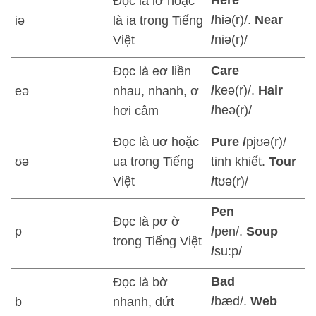
Đọc là iơ hoặc
/
hiə(r)/.
Near
iə
là ia trong Tiếng
/
niə(r)/
Việt
Care
Đọc là eơ liền
/
keə(r)/.
Hair
eə
nhau, nhanh, ơ
/
heə(r)/
hơi câm
Đọc là uơ hoặc
Pure /
pjʊə(r)/
ʊə
ua trong Tiếng
tinh khiết.
Tour
Việt
/
tʊə(r)/
Pen
Đọc là pơ ờ
p
/
pen/.
Soup
trong Tiếng Việt
/
su:p/
Bad
Đọc là bờ
/
bæd/.
Web
b
nhanh, dứt