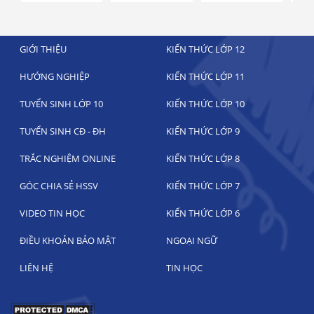
GIỚI THIỆU
KIẾN THỨC LỚP 12
HƯỚNG NGHIỆP
KIẾN THỨC LỚP 11
TUYỂN SINH LỚP 10
KIẾN THỨC LỚP 10
TUYỂN SINH CĐ - ĐH
KIẾN THỨC LỚP 9
TRẮC NGHIỆM ONLINE
KIẾN THỨC LỚP 8
GÓC CHIA SẺ HSSV
KIẾN THỨC LỚP 7
VIDEO TIN HỌC
KIẾN THỨC LỚP 6
ĐIỀU KHOẢN BẢO MẬT
NGOẠI NGỮ
LIÊN HỆ
TIN HỌC