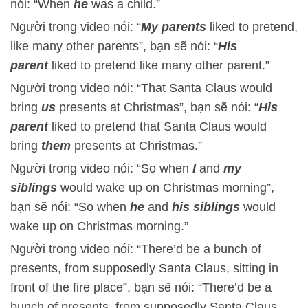
nói: “When
he
was a child.”
Người trong video nói: “
My parents
liked to pretend,
like many other parents”, bạn sẽ nói: “
His
parent
liked to pretend like many other parent.”
Người trong video nói: “That Santa Claus would
bring
us
presents at Christmas”, bạn sẽ nói: “
His
parent
liked to pretend that Santa Claus would
bring
them
presents at Christmas.”
Người trong video nói: “So when
I
and
my
siblings
would wake up on Christmas morning”,
bạn sẽ nói: “So when
he
and
his siblings
would
wake up on Christmas morning.”
Người trong video nói: “There’d be a bunch of
presents, from supposedly Santa Claus, sitting in
front of the fire place”, bạn sẽ nói: “There’d be a
bunch of presents, from supposedly Santa Claus,