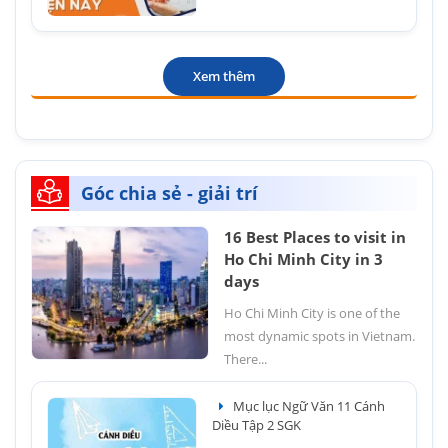
Xem thêm
Góc chia sẻ - giải trí
16 Best Places to visit in
Ho Chi Minh City in 3
days
Ho Chi Minh City is one of the
most dynamic spots in Vietnam.
There...
Mục lục Ngữ Văn 11 Cánh
Diều Tập 2 SGK