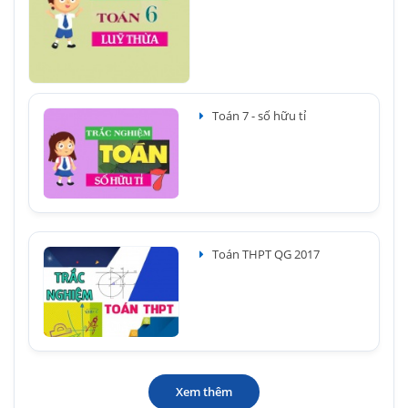
Toán 7 - số hữu tỉ
Toán THPT QG 2017
Xem thêm