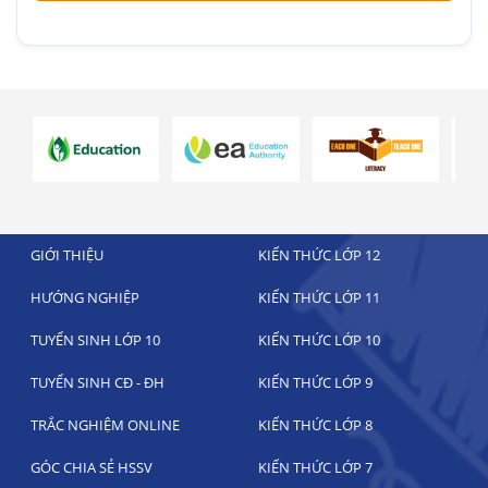
GIỚI THIỆU
KIẾN THỨC LỚP 12
HƯỚNG NGHIỆP
KIẾN THỨC LỚP 11
TUYỂN SINH LỚP 10
KIẾN THỨC LỚP 10
TUYỂN SINH CĐ - ĐH
KIẾN THỨC LỚP 9
TRẮC NGHIỆM ONLINE
KIẾN THỨC LỚP 8
GÓC CHIA SẺ HSSV
KIẾN THỨC LỚP 7