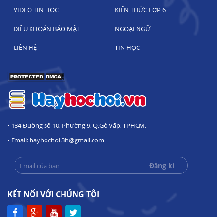
VIDEO TIN HỌC
KIẾN THỨC LỚP 6
ĐIỀU KHOẢN BẢO MẬT
NGOẠI NGỮ
LIÊN HỆ
TIN HỌC
• 184 Đường số 10, Phường 9, Q.Gò Vấp, TPHCM.
• Email: hayhochoi.3h@gmail.com
KẾT NỐI VỚI CHÚNG TÔI