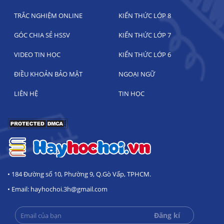
TRẮC NGHIỆM ONLINE
KIẾN THỨC LỚP 8
GÓC CHIA SẺ HSSV
KIẾN THỨC LỚP 7
VIDEO TIN HỌC
KIẾN THỨC LỚP 6
ĐIỀU KHOẢN BẢO MẬT
NGOẠI NGỮ
LIÊN HỆ
TIN HỌC
• 184 Đường số 10, Phường 9, Q.Gò Vấp, TPHCM.
• Email: hayhochoi.3h@gmail.com