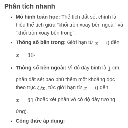
Phân tích nhanh
Mô hình toán học:
Thể tích đất sét chính là
hiệu thể tích giữa "khối tròn xoay bên ngoài" và
"khối tròn xoay bên trong".
Thông số bên trong:
Giới hạn từ
đến
x
=
0
.
x
=
30
Thông số bên ngoài:
Vì độ dày bình là
cm,
1
phần đất sét bao phủ thêm một khoảng dọc
theo trục
, tức giới hạn từ
đến
O
x
x
=
0
(hoặc xét phần vỏ có độ dày tương
x
=
31
ứng).
Công thức áp dụng: