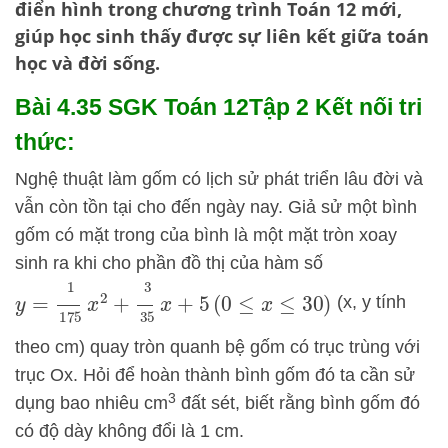
điển hình trong chương trình Toán 12 mới,
giúp học sinh thấy được sự liên kết giữa toán
học và đời sống.
Bài 4.35 SGK
Toán 12Tập 2 Kết nối tri
thức:
Nghệ thuật làm gốm có lịch sử phát triển lâu đời và
vẫn còn tồn tại cho đến ngày nay. Giả sử một bình
gốm có mặt trong của bình là một mặt tròn xoay
sinh ra khi cho phần đồ thị của hàm số
y
=
1
175
x
2
+
3
35
x
+
5
(
0
≤
x
≤
30
)
(x, y tính
theo cm) quay tròn quanh bệ gốm có trục trùng với
trục Ox. Hỏi để hoàn thành bình gốm đó ta cần sử
3
dụng bao nhiêu cm
đất sét, biết rằng bình gốm đó
có độ dày không đổi là 1 cm.