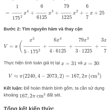
=
1
175
2
x
4
+
6
6125
x
3
+
79
1225
x
2
+
6
7
x
+
25
Bước 2: Tìm nguyên hàm và thay cận
V
=
π
(
x
5
5
⋅
175
2
+
6
x
4
4
⋅
6125
+
79
x
3
3
⋅
1225
+
3
x
2
Thực hiện tính toán giá trị tại
và
:
x
=
31
x
=
30
V
≈
π
(
2240
,
4
−
2073
,
2
)
=
167
,
2
π
(cm
3
)
Kết luận:
Để hoàn thành bình gốm, ta cần sử dụng
khoảng
đất sét.
167
,
2
π
cm
3
Tổng kết kiến thức