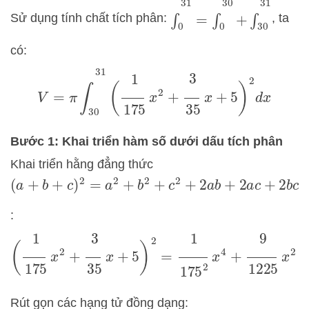
∫
0
31
=
∫
0
30
+
∫
30
31
Sử dụng tính chất tích phân:
, ta
có:
V
=
π
∫
30
31
(
1
175
x
2
+
3
35
x
+
5
)
2
d
x
Bước 1: Khai triển hàm số dưới dấu tích phân
Khai triển hằng đẳng thức
(
a
+
b
+
c
)
2
=
a
2
+
b
2
+
c
2
+
2
a
b
+
2
a
c
+
2
b
c
:
(
1
175
x
2
+
3
35
x
+
5
)
2
=
1
175
2
x
4
+
9
1225
x
2
+
25
+
6
Rút gọn các hạng tử đồng dạng: