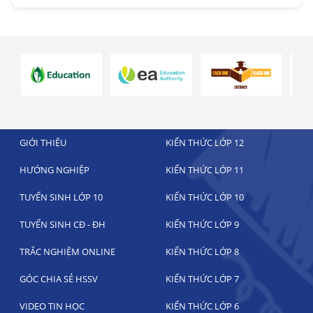
GIỚI THIỆU
KIẾN THỨC LỚP 12
HƯỚNG NGHIỆP
KIẾN THỨC LỚP 11
TUYỂN SINH LỚP 10
KIẾN THỨC LỚP 10
TUYỂN SINH CĐ - ĐH
KIẾN THỨC LỚP 9
TRẮC NGHIỆM ONLINE
KIẾN THỨC LỚP 8
GÓC CHIA SẺ HSSV
KIẾN THỨC LỚP 7
VIDEO TIN HỌC
KIẾN THỨC LỚP 6