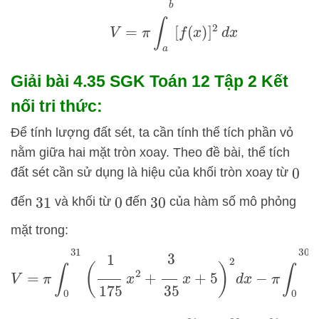
V
=
π
∫
a
b
[
f
(
x
)
]
2
d
x
Giải bài 4.35 SGK
Toán 12 Tập 2 Kết
nối tri thức:
Để tính lượng đất sét, ta cần tính thể tích phần vỏ
nằm giữa hai mặt tròn xoay. Theo đề bài, thể tích
đất sét cần sử dụng là hiệu của khối tròn xoay từ
0
đến
và khối từ
đến
của hàm số mô phỏng
31
0
30
mặt trong:
V
=
π
∫
0
31
(
1
175
x
2
+
3
35
x
+
5
)
2
d
x
−
π
∫
0
30
(
1
175
x