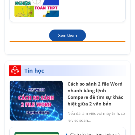
Xem thêm
Tin học
Cách so sánh 2 file Word
nhanh bằng lệnh
Compare để tìm sự khác
biệt giữa 2 văn bản
Nếu đã làm việc với máy tính, có
lẽ việc soạn...
Cách sử dụng hàm index và