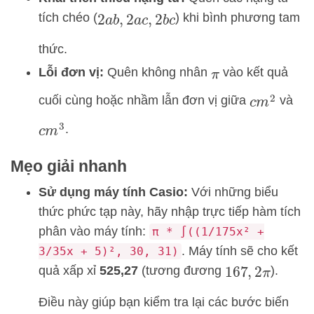
tích chéo (
) khi bình phương tam
2
a
b
,
2
a
c
,
2
b
c
thức.
Lỗi đơn vị:
Quên không nhân
vào kết quả
π
cuối cùng hoặc nhầm lẫn đơn vị giữa
và
c
m
2
.
c
m
3
Mẹo giải nhanh
Sử dụng máy tính Casio:
Với những biểu
thức phức tạp này, hãy nhập trực tiếp hàm tích
phân vào máy tính:
π * ∫((1/175x² +
. Máy tính sẽ cho kết
3/35x + 5)², 30, 31)
quả xấp xỉ
525,27
(tương đương
).
167
,
2
π
Điều này giúp bạn kiểm tra lại các bước biến