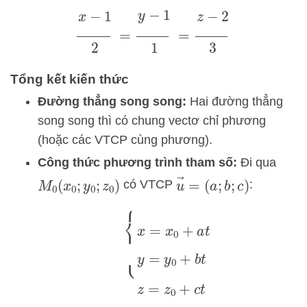
x
−
1
2
=
y
−
1
1
=
z
−
2
3
Tổng kết kiến thức
Đường thẳng song song:
Hai đường thẳng
song song thì có chung vectơ chỉ phương
(hoặc các VTCP cùng phương).
Công thức phương trình tham số:
Đi qua
u
→
=
(
a
;
b
;
c
)
có VTCP
:
M
0
(
x
0
;
y
0
;
z
0
)
{
x
=
x
0
+
a
t
y
=
y
0
+
b
t
z
=
z
0
+
c
t