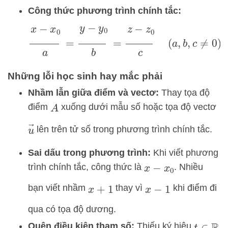
Công thức phương trình chính tắc:
x
−
x
0
a
=
y
−
y
0
b
=
z
−
z
0
c
(
a
,
b
,
c
≠
0
)
Những lỗi học sinh hay mắc phải
Nhầm lẫn giữa điểm và vectơ:
Thay tọa độ
điểm
xuống dưới mẫu số hoặc tọa độ vectơ
A
u
→
lên trên tử số trong phương trình chính tắc.
Sai dấu trong phương trình:
Khi viết phương
trình chính tắc, công thức là
. Nhiều
x
−
x
0
bạn viết nhầm
thay vì
khi điểm đi
x
+
1
x
−
1
qua có tọa độ dương.
Quên điều kiện tham số:
Thiếu ký hiệu