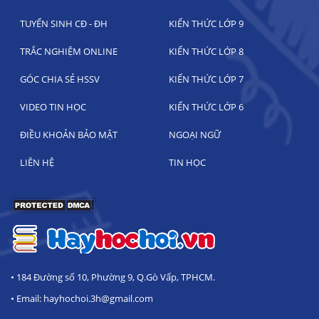
TUYỂN SINH CĐ - ĐH
KIẾN THỨC LỚP 9
TRẮC NGHIỆM ONLINE
KIẾN THỨC LỚP 8
GÓC CHIA SẺ HSSV
KIẾN THỨC LỚP 7
VIDEO TIN HỌC
KIẾN THỨC LỚP 6
ĐIỀU KHOẢN BẢO MẬT
NGOẠI NGỮ
LIÊN HỆ
TIN HỌC
• 184 Đường số 10, Phường 9, Q.Gò Vấp, TPHCM.
• Email: hayhochoi.3h@gmail.com