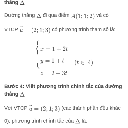
thẳng
Δ
Đường thẳng
đi qua điểm
và có
Δ
A
(
1
;
1
;
2
)
u
→
=
(
2
;
1
;
3
)
VTCP
có phương trình tham số là:
{
x
=
1
+
2
t
y
=
1
+
t
z
=
2
+
3
t
(
t
∈
R
)
Bước 4: Viết phương trình chính tắc của đường
thẳng
Δ
u
→
=
(
2
;
1
;
3
)
Với VTCP
(các thành phần đều khác
0), phương trình chính tắc của
là:
Δ