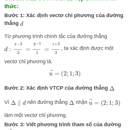
thức:
Bước 1: Xác định vectơ chỉ phương của đường
thẳng
d
Từ phương trình chính tắc của đường thẳng
d
:
x
−
3
2
=
y
−
1
1
=
z
+
5
3
, ta xác định được một
vectơ chỉ phương là:
u
→
=
(
2
;
1
;
3
)
Bước 2: Xác định VTCP của đường thẳng
Δ
u
→
=
(
2
;
1
;
3
)
Vì
nên đường thẳng
nhận
Δ
∥
d
Δ
làm một vectơ chỉ phương.
Bước 3: Viết phương trình tham số của đường