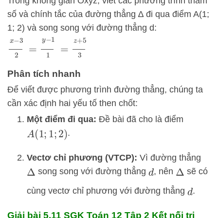
Trong không gian Oxyz, viết các phương trình tham
số và chính tắc của đường thẳng ∆ đi qua điểm A(1;
1; 2) và song song với đường thẳng d:
x
−
3
2
=
y
−
1
1
=
z
+
5
3
Phân tích nhanh
Để viết được phương trình đường thẳng, chúng ta
cần xác định hai yếu tố then chốt:
Một điểm đi qua:
Đề bài đã cho là điểm
.
A
(
1
;
1
;
2
)
Vectơ chỉ phương (VTCP):
Vì đường thẳng
song song với đường thẳng
, nên
sẽ có
Δ
d
Δ
cùng vectơ chỉ phương với đường thẳng
.
d
Giải bài 5.11 SGK
Toán 12 Tập 2 Kết nối tri