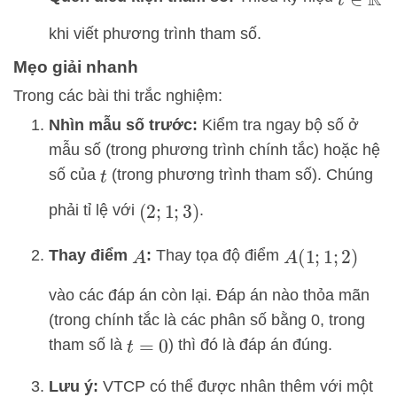
t
∈
R
khi viết phương trình tham số.
Mẹo giải nhanh
Trong các bài thi trắc nghiệm:
Nhìn mẫu số trước:
Kiểm tra ngay bộ số ở
mẫu số (trong phương trình chính tắc) hoặc hệ
số của
(trong phương trình tham số). Chúng
t
phải tỉ lệ với
.
(
2
;
1
;
3
)
Thay điểm
:
Thay tọa độ điểm
A
A
(
1
;
1
;
2
)
vào các đáp án còn lại. Đáp án nào thỏa mãn
(trong chính tắc là các phân số bằng 0, trong
tham số là
) thì đó là đáp án đúng.
t
=
0
Lưu ý:
VTCP có thể được nhân thêm với một