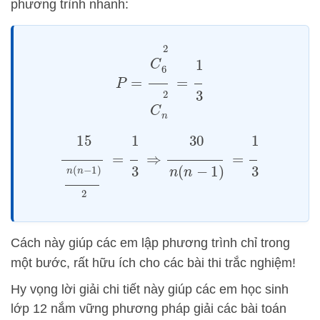
phương trình nhanh:
P
=
C
6
2
C
n
2
=
1
3
15
n
(
n
−
1
)
2
=
1
3
⇒
30
n
(
n
−
1
)
=
1
3
Cách này giúp các em lập phương trình chỉ trong
một bước, rất hữu ích cho các bài thi trắc nghiệm!
Hy vọng lời giải chi tiết này giúp các em học sinh
lớp 12 nắm vững phương pháp giải các bài toán