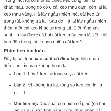
Trong một túi có một số chiếc kẹo cùng loại, chỉ
khác màu, trong đó có 6 cái kẹo màu cam, còn lại là
kẹo màu vàng. Hà lấy ngẫu nhiên một cái kẹo từ
trong túi, không trả lại. Sau đó Hà lại lấy ngẫu nhiên
thêm một cái kẹo khác từ trong túi. Biết rằng xác
suất Hà lấy được cả hai cái kẹo màu cam là 1/3. Hỏi
ban đầu trong túi có bao nhiêu cái kẹo?
Phân tích bài toán
Đây là bài toán
xác suất có điều kiện
liên quan
đến việc lấy mẫu không hoàn lại.
Lần 1:
Lấy 1 kẹo từ tổng số
cái kẹo.
n
Lần 2:
Vì không trả lại, tổng số kẹo còn lại là
.
n
−
1
Mối liên hệ:
Xác suất của biến cố giao (cả hai
lần cam) được tính bằng công thức nhân xác