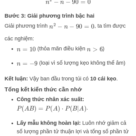
n
2
−
n
−
90
=
0
Bước 3: Giải phương trình bậc hai
Giải phương trình
, ta tìm được
n
2
−
n
−
90
=
0
các nghiệm:
(thỏa mãn điều kiện
)
n
=
10
n
>
6
(loại vì số lượng kẹo không thể âm)
n
=
−
9
Kết luận:
Vậy ban đầu trong túi có
10 cái kẹo
.
Tổng kết kiến thức cần nhớ
Công thức nhân xác suất:
.
P
(
A
B
)
=
P
(
A
)
⋅
P
(
B
|
A
)
Lấy mẫu không hoàn lại:
Luôn nhớ giảm cả
số lượng phần tử thuận lợi và tổng số phần tử