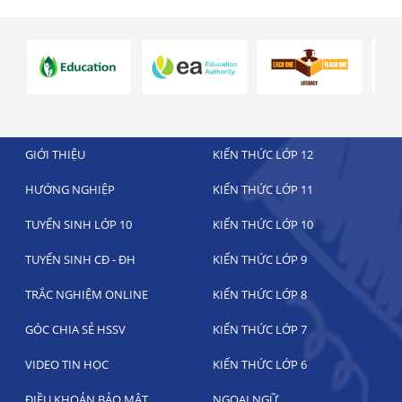
GIỚI THIỆU
KIẾN THỨC LỚP 12
HƯỚNG NGHIỆP
KIẾN THỨC LỚP 11
TUYỂN SINH LỚP 10
KIẾN THỨC LỚP 10
TUYỂN SINH CĐ - ĐH
KIẾN THỨC LỚP 9
TRẮC NGHIỆM ONLINE
KIẾN THỨC LỚP 8
GÓC CHIA SẺ HSSV
KIẾN THỨC LỚP 7
VIDEO TIN HỌC
KIẾN THỨC LỚP 6
ĐIỀU KHOẢN BẢO MẬT
NGOẠI NGỮ