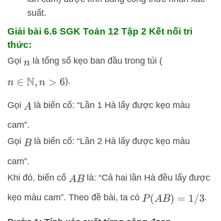
suất.
Giải bài 6.6 SGK
Toán 12 Tập 2 Kết nối tri
thức:
Gọi
là tổng số kẹo ban đầu trong túi (
n
).
n
∈
N
,
n
>
6
Gọi
là biến cố: “Lần 1 Hà lấy được kẹo màu
A
cam”.
Gọi
là biến cố: “Lần 2 Hà lấy được kẹo màu
B
cam”.
Khi đó, biến cố
là: “Cả hai lần Hà đều lấy được
A
B
kẹo màu cam”. Theo đề bài, ta có
.
P
(
A
B
)
=
1
/
3