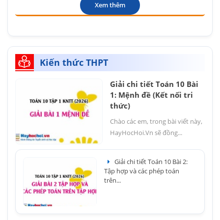
Xem thêm
Kiến thức THPT
Giải chi tiết Toán 10 Bài
1: Mệnh đề (Kết nối tri
thức)
Chào các em, trong bài viết này,
HayHocHoi.Vn sẽ đồng...
Giải chi tiết Toán 10 Bài 2:
Tập hợp và các phép toán
trên...