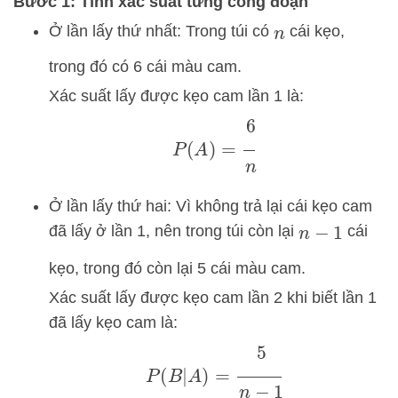
Bước 1: Tính xác suất từng công đoạn
Ở lần lấy thứ nhất: Trong túi có
cái kẹo,
n
trong đó có 6 cái màu cam.
Xác suất lấy được kẹo cam lần 1 là:
P
(
A
)
=
6
n
Ở lần lấy thứ hai: Vì không trả lại cái kẹo cam
đã lấy ở lần 1, nên trong túi còn lại
cái
n
−
1
kẹo, trong đó còn lại 5 cái màu cam.
Xác suất lấy được kẹo cam lần 2 khi biết lần 1
đã lấy kẹo cam là:
P
(
B
|
A
)
=
5
n
−
1