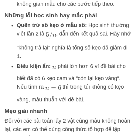
không gian mẫu cho các bước tiếp theo.
Những lỗi học sinh hay mắc phải
Quên trừ số kẹo ở mẫu số:
Học sinh thường
viết lần 2 là
, dẫn đến kết quả sai. Hãy nhớ
5
/
n
"không trả lại" nghĩa là tổng số kẹo đã giảm đi
1.
Điều kiện ẩn:
phải lớn hơn 6 vì đề bài cho
n
biết đã có 6 kẹo cam và "còn lại kẹo vàng".
Nếu tính ra
thì trong túi không có kẹo
n
=
6
vàng, mâu thuẫn với đề bài.
Mẹo giải nhanh
Đối với các bài toán lấy 2 vật cùng màu không hoàn
lại, các em có thể dùng công thức tổ hợp để lập