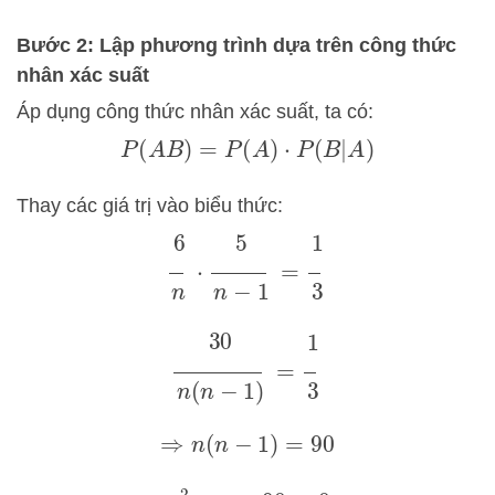
Bước 2: Lập phương trình dựa trên công thức
nhân xác suất
Áp dụng công thức nhân xác suất, ta có:
P
(
A
B
)
=
P
(
A
)
⋅
P
(
B
|
A
)
Thay các giá trị vào biểu thức:
6
n
⋅
5
n
−
1
=
1
3
30
n
(
n
−
1
)
=
1
3
⇒
n
(
n
−
1
)
=
90