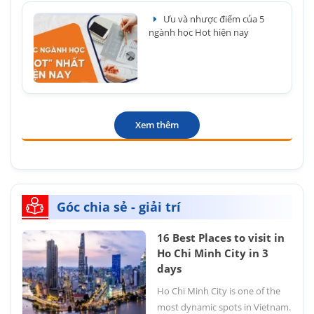
Ưu và nhược điểm của 5
ngành học Hot hiện nay
Xem thêm
Góc chia sẻ - giải trí
16 Best Places to visit in
Ho Chi Minh City in 3
days
Ho Chi Minh City is one of the
most dynamic spots in Vietnam.