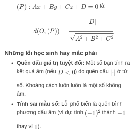
là:
(
P
)
:
A
x
+
B
y
+
C
z
+
D
=
0
d
(
O
,
(
P
)
)
=
|
D
|
A
2
+
B
2
+
C
2
Những lỗi học sinh hay mắc phải
Quên dấu giá trị tuyệt đối:
Một số bạn tính ra
kết quả âm (nếu
) do quên dấu
ở tử
D
<
0
|
⋅
|
số. Khoảng cách luôn luôn là một số không
âm.
Tính sai mẫu số:
Lỗi phổ biến là quên bình
phương dấu âm (ví dụ: tính
thành
(
−
1
)
2
−
1
thay vì
).
1