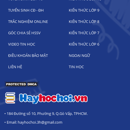
TUYỂN SINH CĐ - ĐH
KIẾN THỨC LỚP 9
TRẮC NGHIỆM ONLINE
KIẾN THỨC LỚP 8
GÓC CHIA SẺ HSSV
KIẾN THỨC LỚP 7
VIDEO TIN HỌC
KIẾN THỨC LỚP 6
ĐIỀU KHOẢN BẢO MẬT
NGOẠI NGỮ
LIÊN HỆ
TIN HỌC
• 184 Đường số 10, Phường 9, Q.Gò Vấp, TPHCM.
• Email: hayhochoi.3h@gmail.com