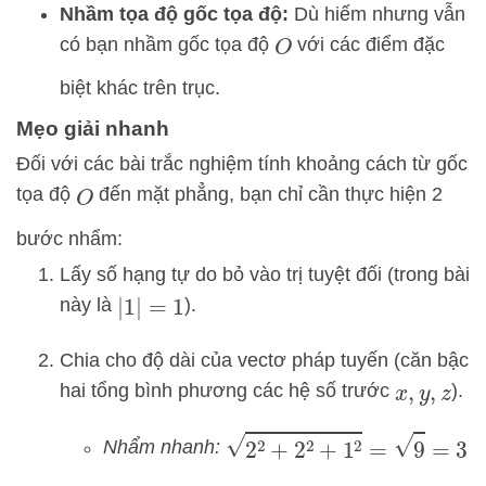
Nhầm tọa độ gốc tọa độ:
Dù hiếm nhưng vẫn
có bạn nhầm gốc tọa độ
với các điểm đặc
O
biệt khác trên trục.
Mẹo giải nhanh
Đối với các bài trắc nghiệm tính khoảng cách từ gốc
tọa độ
đến mặt phẳng, bạn chỉ cần thực hiện 2
O
bước nhẩm:
Lấy số hạng tự do bỏ vào trị tuyệt đối (trong bài
này là
).
|
1
|
=
1
Chia cho độ dài của vectơ pháp tuyến (căn bậc
hai tổng bình phương các hệ số trước
).
x
,
y
,
z
2
2
+
2
2
+
1
2
=
9
=
3
Nhẩm nhanh: