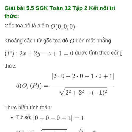
Giải bài 5.5 SGK
Toán 12 Tập 2 Kết nối tri
thức:
Gốc tọa độ là điểm
.
O
(
0
;
0
;
0
)
Khoảng cách từ gốc tọa độ
đến mặt phẳng
O
được tính theo công
(
P
)
:
2
x
+
2
y
−
z
+
1
=
0
thức:
d
(
O
,
(
P
)
)
=
|
2
⋅
0
+
2
⋅
0
−
1
⋅
0
+
1
|
2
2
+
2
2
+
(
−
1
)
2
Thực hiện tính toán:
Tử số:
|
0
+
0
−
0
+
1
|
=
1