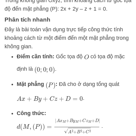
Trong không gian Oxyz, tính khoảng cách từ gốc tọa
độ đến mặt phẳng (P): 2x + 2y – z + 1 = 0.
Phân tích nhanh
Đây là bài toán vận dụng trực tiếp công thức tính
khoảng cách từ một điểm đến một mặt phẳng trong
không gian.
Điểm cần tính:
Gốc tọa độ
có tọa độ mặc
O
định là
.
(
0
;
0
;
0
)
Mặt phẳng
:
Đã cho ở dạng tổng quát
(
P
)
.
A
x
+
B
y
+
C
z
+
D
=
0
Công thức:
d
(
M
,
(
P
)
)
=
|
A
x
M
+
B
y
M
+
C
z
M
+
D
|
A
2
+
B
2
+
C
.