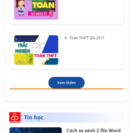
Toán THPT QG 2017
Xem thêm
Tin học
Cách so sánh 2 file Word