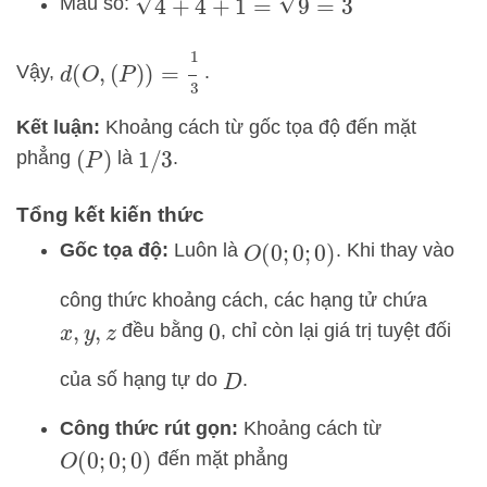
4
+
4
+
1
=
9
=
3
Mẫu số:
d
(
O
,
(
P
)
)
=
1
3
Vậy,
.
Kết luận:
Khoảng cách từ gốc tọa độ đến mặt
phẳng
là
.
(
P
)
1
/
3
Tổng kết kiến thức
Gốc tọa độ:
Luôn là
. Khi thay vào
O
(
0
;
0
;
0
)
công thức khoảng cách, các hạng tử chứa
đều bằng
, chỉ còn lại giá trị tuyệt đối
x
,
y
,
z
0
của số hạng tự do
.
D
Công thức rút gọn:
Khoảng cách từ
đến mặt phẳng
O
(
0
;
0
;
0
)