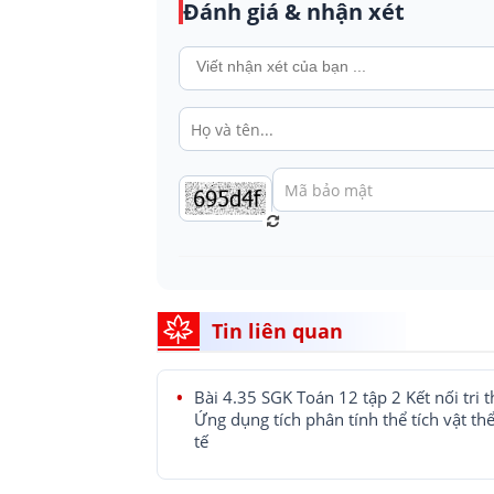
Đánh giá & nhận xét
Tin liên quan
Bài 4.35 SGK Toán 12 tập 2 Kết nối tri t
Ứng dụng tích phân tính thể tích vật th
tế