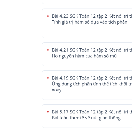
Bài 4.23 SGK Toán 12 tập 2 Kết nối tri t
Tính giá trị hàm số dựa vào tích phân
Bài 4.21 SGK Toán 12 tập 2 Kết nối tri t
Họ nguyên hàm của hàm số mũ
Bài 4.19 SGK Toán 12 tập 2 Kết nối tri t
Ứng dụng tích phân tính thể tích khối t
xoay
Bài 5.17 SGK Toán 12 tập 2 Kết nối tri t
Bài toán thực tế về nút giao thông