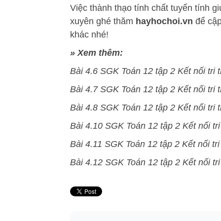
Việc thành thạo tính chất tuyến tính 
xuyên ghé thăm
hayhochoi.vn
để cập 
khác nhé!
» Xem thêm:
Bài 4.6 SGK Toán 12 tập 2 Kết nối tri 
Bài 4.7 SGK Toán 12 tập 2 Kết nối tri 
Bài 4.8 SGK Toán 12 tập 2 Kết nối tri 
Bài 4.10 SGK Toán 12 tập 2 Kết nối tri
Bài 4.11 SGK Toán 12 tập 2 Kết nối tri
Bài 4.12 SGK Toán 12 tập 2 Kết nối tri