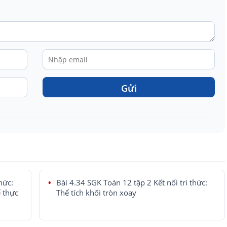
Gửi
hức:
Bài 4.34 SGK Toán 12 tập 2 Kết nối tri thức:
ể thực
Thể tích khối tròn xoay