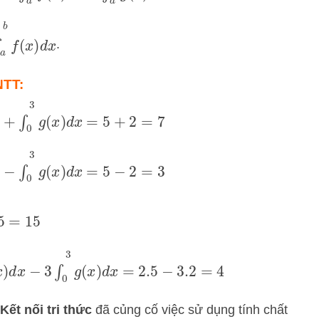
x
)
d
x
.
NTT:
∫
0
3
g
(
x
)
d
x
=
5
+
2
=
7
∫
0
3
g
(
x
)
d
x
=
5
−
2
=
3
5
d
x
−
3
∫
0
3
g
(
x
)
d
x
=
2.5
−
3.2
=
4
Kết nối tri thức
đã củng cố việc sử dụng tính chất