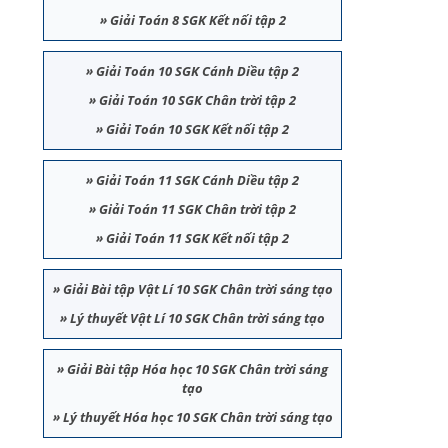
»
Giải Toán 8 SGK Kết nối tập 2
»
Giải Toán 10 SGK Cánh Diều tập 2
»
Giải Toán 10 SGK Chân trời tập 2
»
Giải Toán 10 SGK Kết nối tập 2
»
Giải Toán 11 SGK Cánh Diều tập 2
»
Giải Toán 11 SGK Chân trời tập 2
»
Giải Toán 11 SGK Kết nối tập 2
»
Giải Bài tập Vật Lí 10 SGK Chân trời sáng tạo
»
Lý thuyết Vật Lí 10 SGK Chân trời sáng tạo
»
Giải Bài tập Hóa học 10 SGK Chân trời sáng
tạo
»
Lý thuyết Hóa học 10 SGK Chân trời sáng tạo