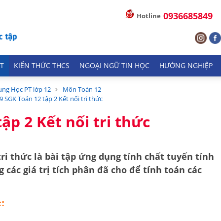
0936685849
Hotline
T
KIẾN THỨC THCS
NGOẠI NGỮ TIN HỌC
HƯỚNG NGHIỆP
ung Học PT lớp 12
Môn Toán 12
.9 SGK Toán 12 tập 2 Kết nối tri thức
ập 2 Kết nối tri thức
tri thức
là bài tập ứng dụng
tính chất tuyến tính
 các giá trị tích phân đã cho để tính toán các
c:
2