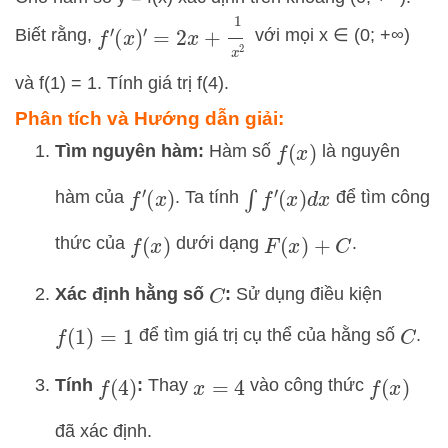
f
′
(
x
)
′
=
2
x
+
1
x
2
Biết rằng,
với mọi x ∈ (0; +∞)
và f(1) = 1. Tính giá trị f(4).
Phân tích và Hướng dẫn giải:
Tìm nguyên hàm:
Hàm số
là nguyên
f
(
x
)
hàm của
. Ta tính
để tìm công
f
′
(
x
)
∫
f
′
(
x
)
d
x
thức của
dưới dạng
.
f
(
x
)
F
(
x
)
+
C
Xác định hằng số
:
Sử dụng điều kiện
C
để tìm giá trị cụ thể của hằng số
.
f
(
1
)
=
1
C
Tính
:
Thay
vào công thức
f
(
4
)
x
=
4
f
(
x
)
đã xác định.