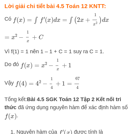
Lời giải chi tiết bài 4.5 Toán 12 KNTT:
=
∫
(
2
x
+
1
x
2
)
d
x
Có
f
(
x
)
=
∫
f
′
(
x
)
d
x
=
x
2
−
1
x
+
C
Vì f(1) = 1 nên 1 – 1 + C = 1 suy ra C = 1.
f
(
x
)
=
x
2
−
1
x
+
1
Do đó
f
(
4
)
=
4
2
−
1
4
+
1
=
67
4
Vậy
Tổng kết:
Bài 4.5 SGK Toán 12 Tập 2 Kết nối tri
thức
đã ứng dụng nguyên hàm để xác định hàm số
.
f
(
x
)
Nguyên hàm của
được tính là
f
′
(
x
)