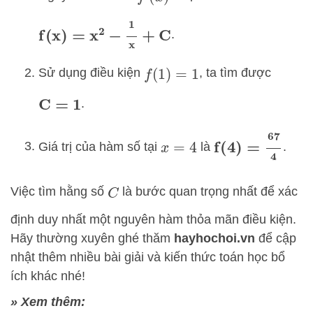
f
(
x
)
=
x
2
−
1
x
+
C
.
Sử dụng điều kiện
, ta tìm được
f
(
1
)
=
1
.
C
=
1
f
(
4
)
=
67
4
Giá trị của hàm số tại
là
.
x
=
4
Việc tìm hằng số
là bước quan trọng nhất để xác
C
định duy nhất một nguyên hàm thỏa mãn điều kiện.
Hãy thường xuyên ghé thăm
hayhochoi.vn
để cập
nhật thêm nhiều bài giải và kiến thức toán học bổ
ích khác nhé!
» Xem thêm: