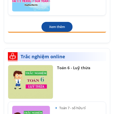
Xem thêm
Trắc nghiệm online
Toán 6 - Luỹ thừa
Toán 7 - số hữu tỉ