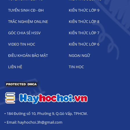
TUYỂN SINH CĐ - ĐH
KIẾN THỨC LỚP 9
TRẮC NGHIỆM ONLINE
KIẾN THỨC LỚP 8
GÓC CHIA SẺ HSSV
KIẾN THỨC LỚP 7
VIDEO TIN HỌC
KIẾN THỨC LỚP 6
ĐIỀU KHOẢN BẢO MẬT
NGOẠI NGỮ
LIÊN HỆ
TIN HỌC
• 184 Đường số 10, Phường 9, Q.Gò Vấp, TPHCM.
• Email: hayhochoi.3h@gmail.com