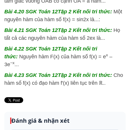
tam giác vuông OAB có cạnh OA = a nằm...
Bài 4.20 SGK
Toán 12Tập 2 Kết nối tri thức:
Một
nguyên hàm của hàm số f(x) = sin2x là...:
Bài 4.21 SGK
Toán 12Tập 2 Kết nối tri thức:
Họ
tất cả các nguyên hàm của hàm số 2ex là...
Bài 4.22 SGK
Toán 12Tập 2 Kết nối tri
x
thức:
Nguyên hàm F(x) của hàm số f(x) = e
–
−x
3e
...
Bài 4.23 SGK
Toán 12Tập 2 Kết nối tri thức:
Cho
hàm số f(x) có đạo hàm f'(x) liên tục trên ℝ..
Đánh giá & nhận xét