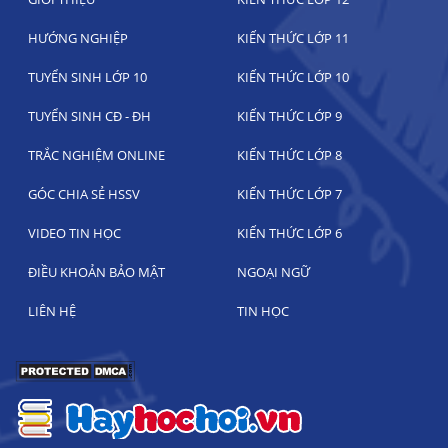
HƯỚNG NGHIỆP
KIẾN THỨC LỚP 11
TUYỂN SINH LỚP 10
KIẾN THỨC LỚP 10
TUYỂN SINH CĐ - ĐH
KIẾN THỨC LỚP 9
TRẮC NGHIỆM ONLINE
KIẾN THỨC LỚP 8
GÓC CHIA SẺ HSSV
KIẾN THỨC LỚP 7
VIDEO TIN HỌC
KIẾN THỨC LỚP 6
ĐIỀU KHOẢN BẢO MẬT
NGOẠI NGỮ
LIÊN HỆ
TIN HỌC