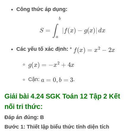
Công thức áp dụng:
S
=
∫
a
b
|
f
(
x
)
−
g
(
x
)
|
d
x
Các yếu tố xác định:
*
f
(
x
)
=
x
2
−
2
x
g
(
x
)
=
−
x
2
+
4
x
Cận:
.
a
=
0
,
b
=
3
Giải bài 4.24 SGK
Toán 12 Tập 2 Kết
nối tri thức:
Đáp án đúng: B
Bước 1: Thiết lập biểu thức tính diện tích