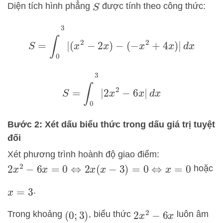
Diện tích hình phẳng
được tính theo công thức:
S
S
=
∫
0
3
|
(
x
2
−
2
x
)
−
(
−
x
2
+
4
x
)
|
d
x
S
=
∫
0
3
|
2
x
2
−
6
x
|
d
x
Bước 2: Xét dấu biểu thức trong dấu giá trị tuyệt
đối
Xét phương trình hoành độ giao điểm:
hoặc
2
x
2
−
6
x
=
0
⇔
2
x
(
x
−
3
)
=
0
⇔
x
=
0
.
x
=
3
Trong khoảng
, biểu thức
luôn âm
2
x
2
−
6
x
(
0
;
3
)