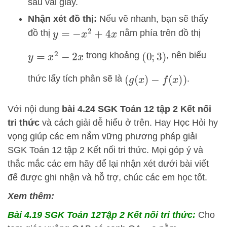
sau vài giây.
Nhận xét đồ thị:
Nếu vẽ nhanh, bạn sẽ thấy
đồ thị
nằm phía trên đồ thị
y
=
−
x
2
+
4
x
trong khoảng
, nên biểu
y
=
x
2
−
2
x
(
0
;
3
)
thức lấy tích phân sẽ là
.
(
g
(
x
)
−
f
(
x
)
)
Với nội dung
bài 4.24 SGK
Toán 12 tập 2 Kết nối
tri thức
và cách giải dễ hiểu ở trên.
Hay Học Hỏi
hy
vọng giúp các em nắm vững phương pháp
giải
SGK Toán 12 tập 2 Kết nối tri thức. Mọi góp ý và
thắc mắc các em hãy để lại nhận xét dưới bài viết
để được ghi nhận và hỗ trợ, chúc các em học tốt.
Xem thêm:
Bài 4.19 SGK
Toán 12Tập 2 Kết nối tri thức:
Cho