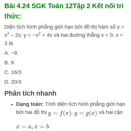
Bài 4.24 SGK
Toán 12Tập 2 Kết nối tri
thức:
Diện tích hình phẳng giới hạn bởi đồ thị hàm số y =
2
2
x
– 2x, y = −x
+ 4x và hai đường thẳng x = 0, x =
3 là
A. −9.
B. 9.
C. 16/3
D. 20/3
Phân tích nhanh
Dạng toán:
Tính diện tích hình phẳng giới hạn
bởi hai đồ thị
,
và hai cận
y
=
f
(
x
)
y
=
g
(
x
)
.
x
=
a
,
x
=
b