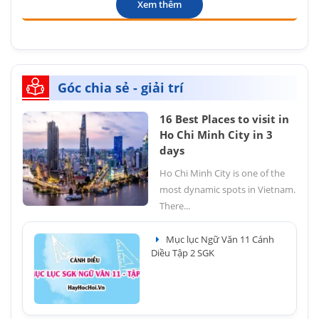
Xem thêm
Góc chia sẻ - giải trí
16 Best Places to visit in
Ho Chi Minh City in 3
days
Ho Chi Minh City is one of the
most dynamic spots in Vietnam.
There...
Mục lục Ngữ Văn 11 Cánh
Diều Tập 2 SGK