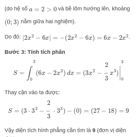
(do hệ số
và bề lõm hướng lên, khoảng
a
=
2
>
0
nằm giữa hai nghiệm).
(
0
;
3
)
Do đó:
.
|
2
x
2
−
6
x
|
=
−
(
2
x
2
−
6
x
)
=
6
x
−
2
x
2
Bước 3: Tính tích phân
S
=
∫
0
3
(
6
x
−
2
x
2
)
d
x
=
(
3
x
2
−
2
3
x
3
)
|
0
3
Thay cận vào ta được:
S
=
(
3
⋅
3
2
−
2
3
⋅
3
3
)
−
(
0
)
=
(
27
−
18
)
=
9
Vậy diện tích hình phẳng cần tìm là
9
(đơn vị diện