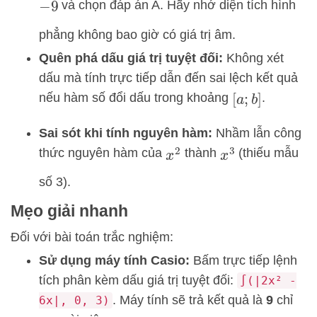
và chọn đáp án A. Hãy nhớ diện tích hình
−
9
phẳng không bao giờ có giá trị âm.
Quên phá dấu giá trị tuyệt đối:
Không xét
dấu mà tính trực tiếp dẫn đến sai lệch kết quả
nếu hàm số đổi dấu trong khoảng
.
[
a
;
b
]
Sai sót khi tính nguyên hàm:
Nhầm lẫn công
thức nguyên hàm của
thành
(thiếu mẫu
x
2
x
3
số 3).
Mẹo giải nhanh
Đối với bài toán trắc nghiệm:
Sử dụng máy tính Casio:
Bấm trực tiếp lệnh
tích phân kèm dấu giá trị tuyệt đối:
∫(|2x² -
. Máy tính sẽ trả kết quả là
9
chỉ
6x|, 0, 3)