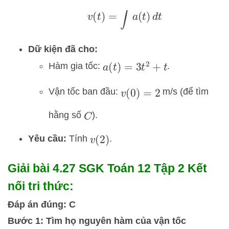
v
(
t
)
=
∫
a
(
t
)
d
t
Dữ kiện đã cho:
Hàm gia tốc:
.
a
(
t
)
=
3
t
2
+
t
Vận tốc ban đầu:
m/s (để tìm
v
(
0
)
=
2
hằng số
).
C
Yêu cầu:
Tính
.
v
(
2
)
Giải bài 4.27 SGK
Toán 12 Tập 2 Kết
nối tri thức:
Đáp án đúng: C
Bước 1: Tìm họ nguyên hàm của vận tốc