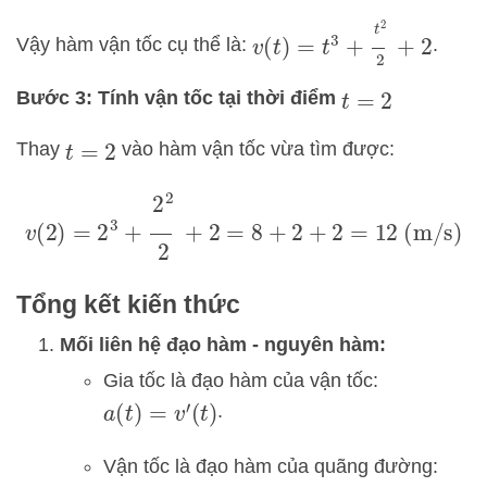
v
(
t
)
=
t
3
+
t
2
2
+
2
Vậy hàm vận tốc cụ thể là:
.
Bước 3: Tính vận tốc tại thời điểm
t
=
2
Thay
vào hàm vận tốc vừa tìm được:
t
=
2
v
(
2
)
=
2
3
+
2
2
2
+
2
=
8
+
2
+
2
=
12
(m/s)
Tổng kết kiến thức
Mối liên hệ đạo hàm - nguyên hàm:
Gia tốc là đạo hàm của vận tốc:
.
a
(
t
)
=
v
′
(
t
)
Vận tốc là đạo hàm của quãng đường: