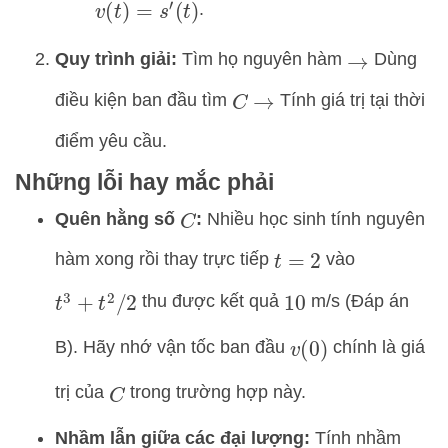
.
v
(
t
)
=
s
′
(
t
)
Quy trình giải:
Tìm họ nguyên hàm
Dùng
→
điều kiện ban đầu tìm
Tính giá trị tại thời
C
→
điểm yêu cầu.
Những lỗi hay mắc phải
Quên hằng số
:
Nhiều học sinh tính nguyên
C
hàm xong rồi thay trực tiếp
vào
t
=
2
thu được kết quả
m/s (Đáp án
t
3
+
t
2
/
2
10
B). Hãy nhớ vận tốc ban đầu
chính là giá
v
(
0
)
trị của
trong trường hợp này.
C
Nhầm lẫn giữa các đại lượng:
Tính nhầm