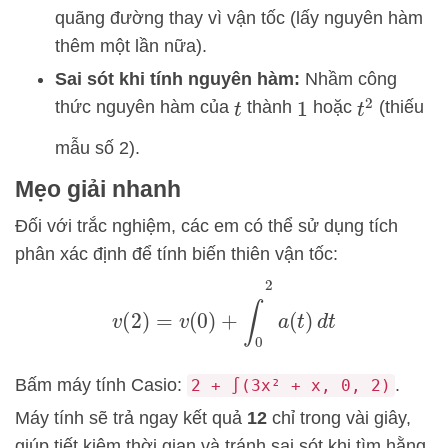
quãng đường thay vì vận tốc (lấy nguyên hàm
thêm một lần nữa).
Sai sót khi tính nguyên hàm:
Nhầm công
thức nguyên hàm của
thành
hoặc
(thiếu
t
2
t
1
mẫu số 2).
Mẹo giải nhanh
Đối với trắc nghiệm, các em có thể sử dụng tích
phân xác định để tính biến thiên vận tốc:
v
(
2
)
=
v
(
0
)
+
∫
0
2
a
(
t
)
d
t
Bấm máy tính Casio:
.
2 + ∫(3x² + x, 0, 2)
Máy tính sẽ trả ngay kết quả
12
chỉ trong vài giây,
giúp tiết kiệm thời gian và tránh sai sót khi tìm hằng