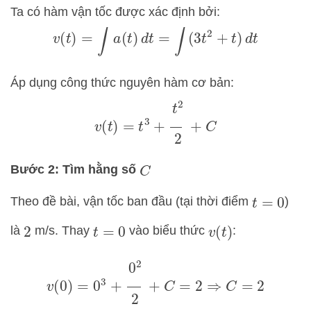
Ta có hàm vận tốc được xác định bởi:
v
(
t
)
=
∫
a
(
t
)
d
t
=
∫
(
3
t
2
+
t
)
d
t
Áp dụng công thức nguyên hàm cơ bản:
v
(
t
)
=
t
3
+
t
2
2
+
C
Bước 2: Tìm hằng số
C
Theo đề bài, vận tốc ban đầu (tại thời điểm
)
t
=
0
là
m/s. Thay
vào biểu thức
:
2
t
=
0
v
(
t
)
v
(
0
)
=
0
3
+
0
2
2
+
C
=
2
⇒
C
=
2