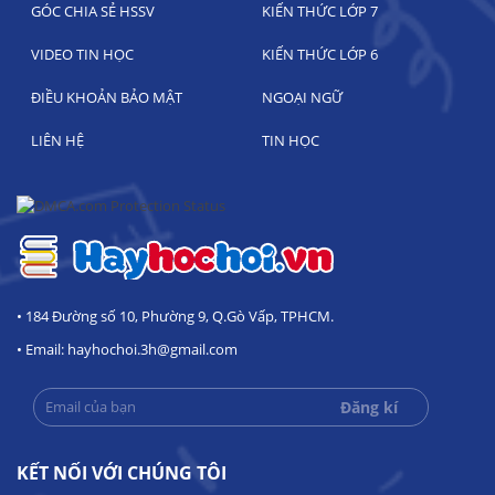
GÓC CHIA SẺ HSSV
KIẾN THỨC LỚP 7
VIDEO TIN HỌC
KIẾN THỨC LỚP 6
ĐIỀU KHOẢN BẢO MẬT
NGOẠI NGỮ
LIÊN HỆ
TIN HỌC
• 184 Đường số 10, Phường 9, Q.Gò Vấp, TPHCM.
• Email: hayhochoi.3h@gmail.com
KẾT NỐI VỚI CHÚNG TÔI