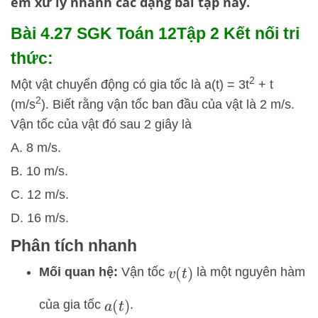
em xử lý nhanh các dạng bài tập này.
Bài 4.27 SGK
Toán 12Tập 2 Kết nối tri
thức:
2
Một vật chuyển động có gia tốc là a(t) = 3t
+ t
2
(m/s
). Biết rằng vận tốc ban đầu của vật là 2 m/s.
Vận tốc của vật đó sau 2 giây là
A. 8 m/s.
B. 10 m/s.
C. 12 m/s.
D. 16 m/s.
Phân tích nhanh
Mối quan hệ:
Vận tốc
là một nguyên hàm
v
(
t
)
của gia tốc
.
a
(
t
)