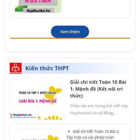
Xem thêm
Kiến thức THPT
Giải chi tiết Toán 10 Bài
1: Mệnh đề (Kết nối tri
thức)
Chào các em, trong bài viết này,
HayHocHoi.Vn sẽ đồng...
Giải chi tiết Toán 10 Bài 2:
Tập hợp và các phép toán