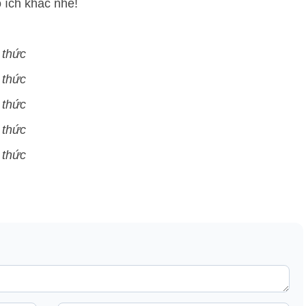
ổ ích khác nhé!
 thức
 thức
 thức
 thức
 thức