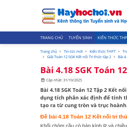
TRANG CHỦ
TUYỂN SINH
KIẾN THỨC THP
Trang chủ
Tin tức mới
Kiến thức THPT
Tr
Giải Toán 12 SGK Kết nối Tri thức tập 2
Bài 4
Bài 4.18 SGK Toán 12
Cập nhật: 31/10/2025
Bài 4.18 SGK Toán 12 Tập 2 Kết nối
dụng
tích phân xác định
để tính
t
tạo ra từ cung tròn và trục hoành
Đề bài 4.18 Toán 12 Kết nối tri th
Khối chỏm cầu có bán kính R và chiều 