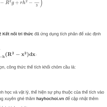
 Kết nối tri thức
đã ứng dụng tích phân để xác định
R
(
R
2
−
x
2
)
dx
.
ọn, công thức thể tích khối chỏm cầu là:
h học và vật lý, thể hiện sự phụ thuộc của thể tích vào
ng xuyên ghé thăm
hayhochoi.vn
để cập nhật thêm