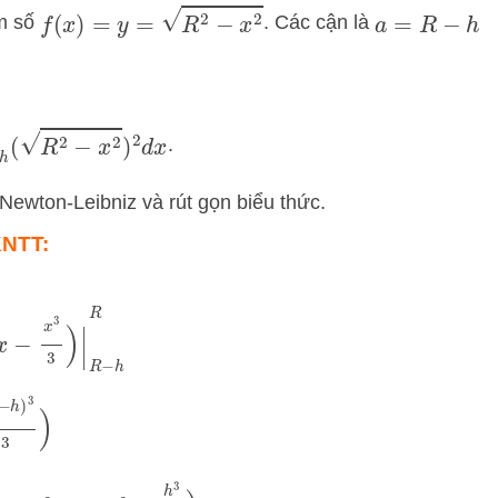
f
(
x
)
=
y
=
R
2
−
x
2
 số
. Các cận là
a
=
R
−
h
R
(
R
2
−
x
2
)
2
d
x
.
Newton-Leibniz và rút gọn biểu thức.
 KNTT:
−
x
3
3
)
|
R
−
h
R
)
g
+
r
h
2
−
h
3
3
)