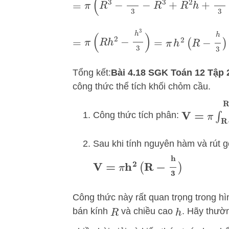
=
π
(
R
h
2
−
h
3
3
)
=
π
h
2
(
R
−
h
3
)
Tổng kết:
Bài 4.18 SGK Toán 12 Tập 2
công thức thể tích khối chỏm cầu.
V
=
π
∫
R
−
h
Công thức tích phân:
Sau khi tính nguyên hàm và rút g
V
=
π
h
2
(
R
−
h
3
)
Công thức này rất quan trọng trong hìn
bán kính
và chiều cao
. Hãy thườ
R
h