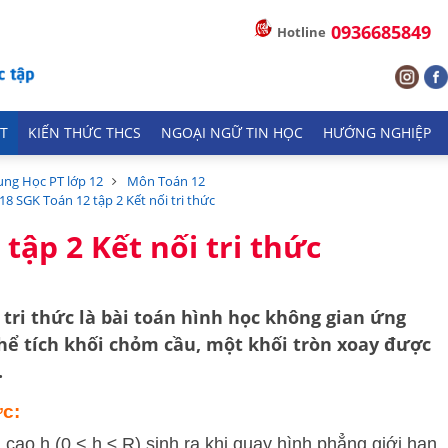
0936685849
Hotline
T
KIẾN THỨC THCS
NGOẠI NGỮ TIN HỌC
HƯỚNG NGHIỆP
ung Học PT lớp 12
Môn Toán 12
.18 SGK Toán 12 tập 2 Kết nối tri thức
 tập 2 Kết nối tri thức
 tri thức
là bài toán hình học không gian ứng
hể tích khối chỏm cầu
, một khối tròn xoay được
.
ức:
cao h (0 < h ≤ R) sinh ra khi quay hình phẳng giới hạn