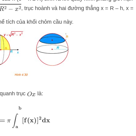
−
x
2
, trục hoành và hai đường thẳng x = R – h, x =
hể tích của khối chỏm cầu này.
y quanh trục
là:
O
x
V
=
π
∫
a
b
[
f
(
x
)
]
2
dx