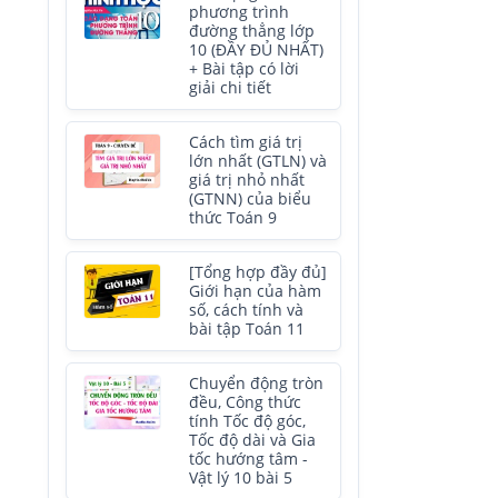
phương trình
đường thẳng lớp
10 (ĐẦY ĐỦ NHẤT)
+ Bài tập có lời
giải chi tiết
Cách tìm giá trị
lớn nhất (GTLN) và
giá trị nhỏ nhất
(GTNN) của biểu
thức Toán 9
[Tổng hợp đầy đủ]
Giới hạn của hàm
số, cách tính và
bài tập Toán 11
Chuyển động tròn
đều, Công thức
tính Tốc độ góc,
Tốc độ dài và Gia
tốc hướng tâm -
Vật lý 10 bài 5