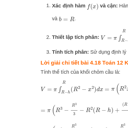
Xác định hàm
và cận:
Hàm
f
(
x
)
và
.
b
=
R
V
=
π
∫
R
−
h
Thiết lập tích phân:
Tính tích phân:
Sử dụng định lý 
Lời giải chi tiết bài 4.18 Toán 12
Tính thể tích của khối chỏm cầu là:
=
π
(
R
2
x
V
=
π
∫
R
−
h
R
(
R
2
−
x
2
)
d
x
=
π
(
R
3
−
R
3
3
−
R
2
(
R
−
h
)
+
(
R
−
h
)
3
3
=
π
(
R
3
−
R
3
3
−
R
3
+
R
2
h
+
R
3
3
−
R
2