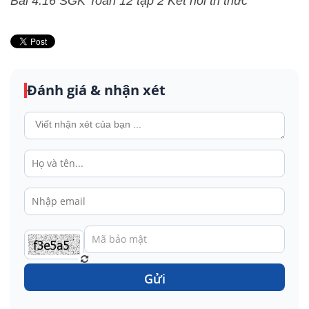
Bài 4.16 SGK Toán 12 tập 2 Kết nối tri thức
Đánh giá & nhận xét
Gửi