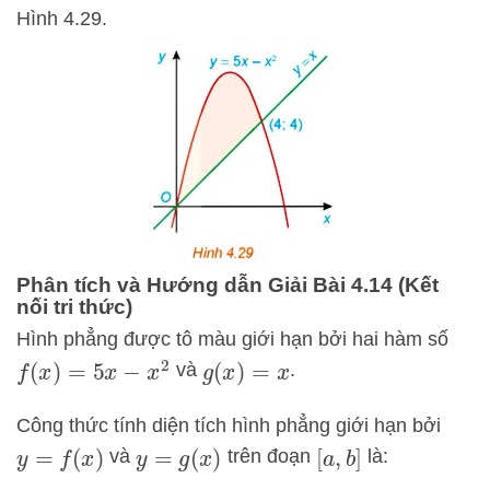
Hình 4.29.
Phân tích và Hướng dẫn Giải Bài 4.14 (Kết
nối tri thức)
Hình phẳng được tô màu giới hạn bởi hai hàm số
và
.
f
(
x
)
=
5
x
−
x
2
g
(
x
)
=
x
Công thức tính diện tích hình phẳng giới hạn bởi
và
trên đoạn
là:
y
=
f
(
x
)
y
=
g
(
x
)
[
a
,
b
]