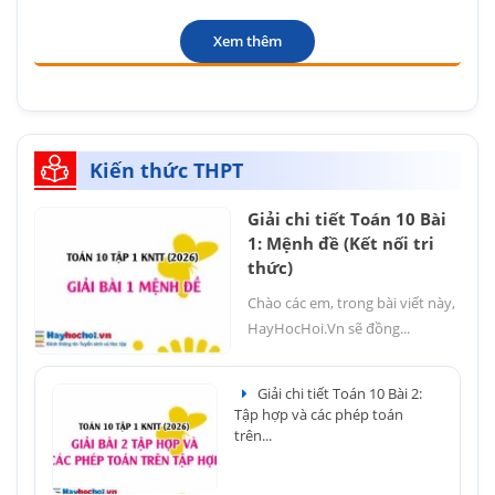
Xem thêm
Kiến thức THPT
Giải chi tiết Toán 10 Bài
1: Mệnh đề (Kết nối tri
thức)
Chào các em, trong bài viết này,
HayHocHoi.Vn sẽ đồng...
Giải chi tiết Toán 10 Bài 2:
Tập hợp và các phép toán
trên...