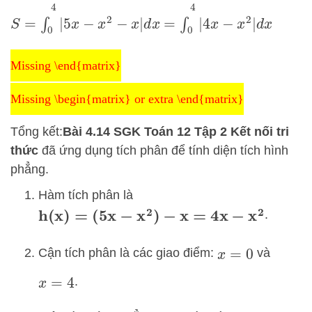
S
=
∫
0
4
|
5
x
−
x
2
−
x
|
d
x
=
∫
0
4
|
4
x
−
x
2
|
d
x
Missing \end{matrix}
Missing \end{matrix}
Missing \begin{matrix} or extra \end{matrix}
Missing \begin{matrix} or extra \end{matrix}
Tổng kết:
Bài 4.14 SGK Toán 12 Tập 2 Kết nối tri
thức
đã ứng dụng tích phân để tính diện tích hình
phẳng.
Hàm tích phân là
.
h
(
x
)
=
(
5
x
−
x
2
)
−
x
=
4
x
−
x
2
Cận tích phân là các giao điểm:
và
x
=
0
.
x
=
4