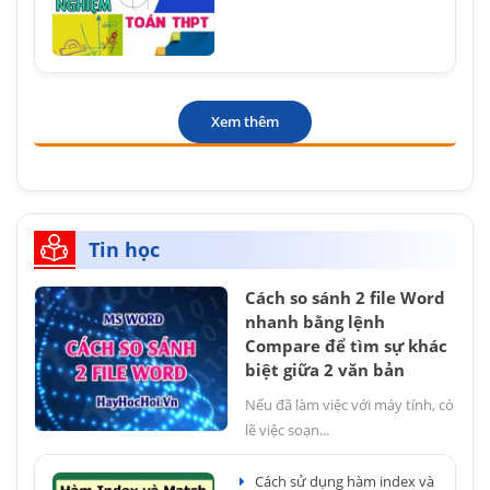
Xem thêm
Tin học
Cách so sánh 2 file Word
nhanh bằng lệnh
Compare để tìm sự khác
biệt giữa 2 văn bản
Nếu đã làm việc với máy tính, có
lẽ việc soạn...
Cách sử dụng hàm index và