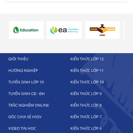
GIỚI THIỆU
KIẾN THỨC LỚP 12
HƯỚNG NGHIỆP
KIẾN THỨC LỚP 11
TUYỂN SINH LỚP 10
KIẾN THỨC LỚP 10
TUYỂN SINH CĐ - ĐH
KIẾN THỨC LỚP 9
TRẮC NGHIỆM ONLINE
KIẾN THỨC LỚP 8
GÓC CHIA SẺ HSSV
KIẾN THỨC LỚP 7
VIDEO TIN HỌC
KIẾN THỨC LỚP 6