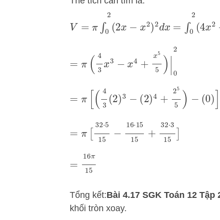
Thể tích cần tìm là:
V
=
π
∫
0
2
(
2
x
−
x
2
)
2
d
x
=
∫
0
2
(
4
x
2
=
π
(
4
3
x
3
−
x
4
+
x
5
5
)
|
0
2
=
π
[
(
4
3
(
2
)
3
−
(
2
)
4
+
2
5
5
)
−
(
0
)
]
=
π
[
32
⋅
5
15
−
16
⋅
15
15
+
32
⋅
3
15
]
=
16
π
15
Tổng kết:
Bài 4.17 SGK Toán 12 Tập 2
khối tròn xoay.