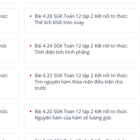
hức:
Bài 4.26 SGK Toán 12 tập 2 Kết nối tri thức:
Thể tích khối tròn xoay
thức
Bài 4.24 SGK Toán 12 tập 2 Kết nối tri thức:
Tính diện tích hình phẳng
hức:
Bài 4.22 SGK Toán 12 tập 2 Kết nối tri thức:
Tìm nguyên hàm thỏa mãn điều kiện cho
trước
hức:
Bài 4.20 SGK Toán 12 tập 2 Kết nối tri thức:
Nguyên hàm của hàm số lượng giác