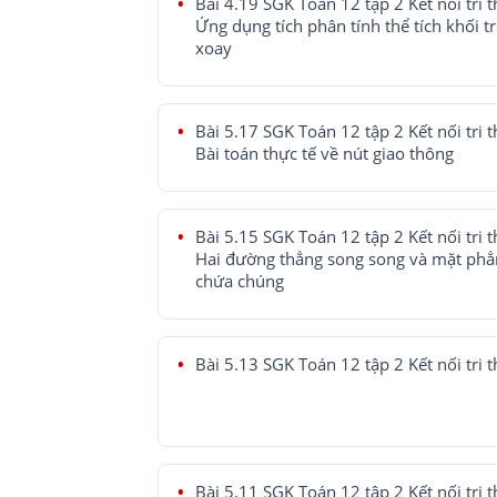
Bài 4.19 SGK Toán 12 tập 2 Kết nối tri t
Ứng dụng tích phân tính thể tích khối t
xoay
Bài 5.17 SGK Toán 12 tập 2 Kết nối tri t
Bài toán thực tế về nút giao thông
Bài 5.15 SGK Toán 12 tập 2 Kết nối tri t
Hai đường thẳng song song và mặt phẳ
chứa chúng
Bài 5.13 SGK Toán 12 tập 2 Kết nối tri 
Bài 5.11 SGK Toán 12 tập 2 Kết nối tri t