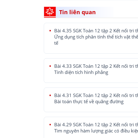
Tin liên quan
Bài 4.35 SGK Toán 12 tập 2 Kết nối tri t
Ứng dụng tích phân tính thể tích vật th
tế
Bài 4.33 SGK Toán 12 tập 2 Kết nối tri t
Tính diện tích hình phẳng
Bài 4.31 SGK Toán 12 tập 2 Kết nối tri t
Bài toán thực tế về quãng đường
Bài 4.29 SGK Toán 12 tập 2 Kết nối tri t
Tìm nguyên hàm lượng giác có điều kiệ