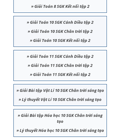
»
Giải Toán 8 SGK Kết nối tập 2
»
Giải Toán 10 SGK Cánh Diều tập 2
»
Giải Toán 10 SGK Chân trời tập 2
»
Giải Toán 10 SGK Kết nối tập 2
»
Giải Toán 11 SGK Cánh Diều tập 2
»
Giải Toán 11 SGK Chân trời tập 2
»
Giải Toán 11 SGK Kết nối tập 2
»
Giải Bài tập Vật Lí 10 SGK Chân trời sáng tạo
»
Lý thuyết Vật Lí 10 SGK Chân trời sáng tạo
»
Giải Bài tập Hóa học 10 SGK Chân trời sáng
tạo
»
Lý thuyết Hóa học 10 SGK Chân trời sáng tạo