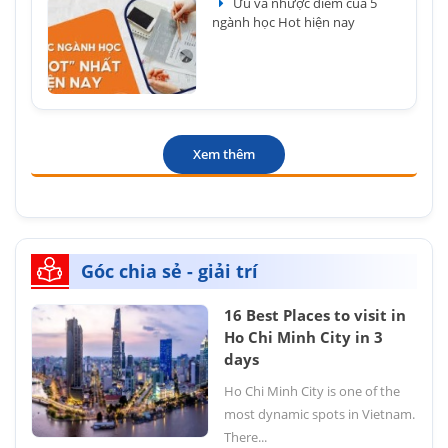
Ưu và nhược điểm của 5
ngành học Hot hiện nay
Xem thêm
Góc chia sẻ - giải trí
16 Best Places to visit in
Ho Chi Minh City in 3
days
Ho Chi Minh City is one of the
most dynamic spots in Vietnam.
There...