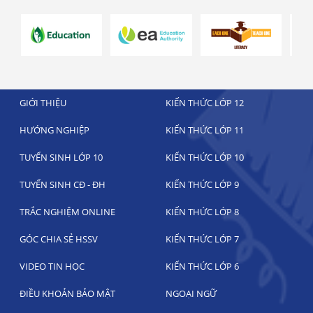
GIỚI THIỆU
KIẾN THỨC LỚP 12
HƯỚNG NGHIỆP
KIẾN THỨC LỚP 11
TUYỂN SINH LỚP 10
KIẾN THỨC LỚP 10
TUYỂN SINH CĐ - ĐH
KIẾN THỨC LỚP 9
TRẮC NGHIỆM ONLINE
KIẾN THỨC LỚP 8
GÓC CHIA SẺ HSSV
KIẾN THỨC LỚP 7
VIDEO TIN HỌC
KIẾN THỨC LỚP 6
ĐIỀU KHOẢN BẢO MẬT
NGOẠI NGỮ