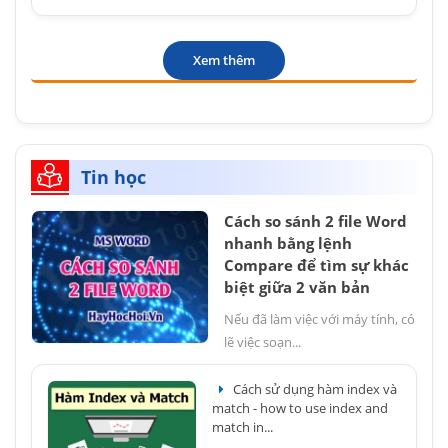
Xem thêm
Tin học
Cách so sánh 2 file Word
nhanh bằng lệnh
Compare để tìm sự khác
biệt giữa 2 văn bản
Nếu đã làm việc với máy tính, có
lẽ việc soạn...
Cách sử dụng hàm index và
match - how to use index and
match in...