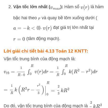
Vận tốc lớn nhất (
):
Hàm số
là hàm
v
m
a
x
v
(
r
)
bậc hai theo
và quay bề lõm xuống dưới (
r
).
đạt giá trị lớn nhất tại
a
=
−
k
<
0
v
(
r
)
(tâm động mạch).
r
=
0
Lời giải chi tiết bài 4.13 Toán 12 KNTT:
Vận tốc trung bình của động mạch là:
v
t
b
=
1
R
−
0
∫
0
R
v
(
r
)
d
r
=
1
R
∫
0
R
k
(
R
2
−
r
2
)
d
r
=
1
R
k
(
R
2
r
−
r
3
3
)
|
0
R
=
2
3
k
R
2
2
3
k
R
2
Do đó, vận tốc trung bình của động mạch là