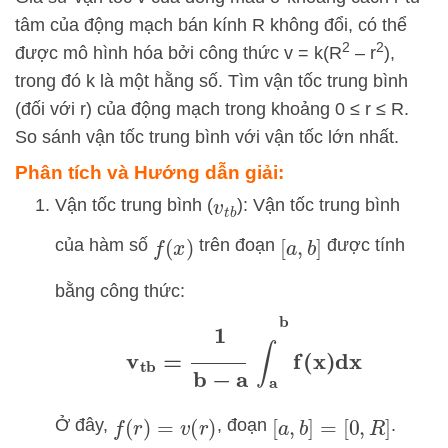
tâm của động mạch bán kính R không đổi, có thể
2
2
được mô hình hóa bởi công thức v = k(R
– r
),
trong đó k là một hằng số. Tìm vận tốc trung bình
(đối với r) của động mạch trong khoảng 0 ≤ r ≤ R.
So sánh vận tốc trung bình với vận tốc lớn nhất.
Phân tích và Hướng dẫn giải:
Vận tốc trung bình (
): Vận tốc trung bình
v
t
b
của hàm số
trên đoạn
được tính
f
(
x
)
[
a
,
b
]
bằng công thức:
v
tb
=
1
b
−
a
∫
a
b
f
(
x
)
dx
Ở đây,
, đoạn
.
f
(
r
)
=
v
(
r
)
[
a
,
b
]
=
[
0
,
R
]