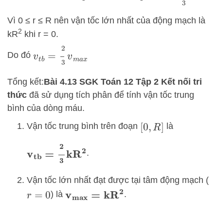
Vì 0 ≤ r ≤ R nên vận tốc lớn nhất của động mạch là
2
kR
khi r = 0.
v
t
b
=
2
3
v
m
a
x
Do đó
Tổng kết:
Bài 4.13 SGK Toán 12 Tập 2 Kết nối tri
thức
đã sử dụng tích phân để tính vận tốc trung
bình của dòng máu.
Vận tốc trung bình trên đoạn
là
[
0
,
R
]
v
tb
=
2
3
kR
2
.
Vận tốc lớn nhất đạt được tại tâm động mạch (
) là
.
v
max
=
kR
2
r
=
0