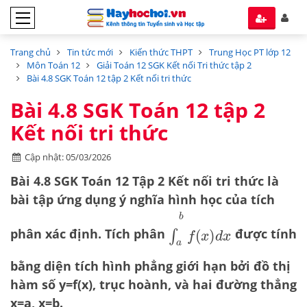
Trang chủ
Tin tức mới
Kiến thức THPT
Trung Học PT lớp 12
Môn Toán 12
Giải Toán 12 SGK Kết nối Tri thức tập 2
Bài 4.8 SGK Toán 12 tập 2 Kết nối tri thức
Bài 4.8 SGK Toán 12 tập 2
Kết nối tri thức
Cập nhật: 05/03/2026
Bài 4.8 SGK Toán 12 Tập 2 Kết nối tri thức
là
bài tập ứng dụng
ý nghĩa hình học của tích
∫
a
b
f
(
x
)
d
x
phân xác định
. Tích phân
được tính
bằng diện tích hình phẳng giới hạn bởi đồ thị
hàm số y=f(x), trục hoành, và hai đường thẳng
x=a, x=b.