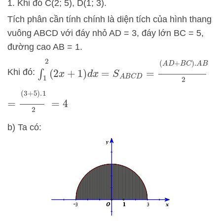
1. Khi đó C(2; 5), D(1; 3).
Tích phân cần tính chính là diện tích của hình thang
vuông ABCD với đáy nhỏ AD = 3, đáy lớn BC = 5,
đường cao AB = 1.
∫
1
2
(
2
x
+
1
)
d
x
=
S
A
B
C
D
=
(
A
D
+
B
C
)
.
A
B
2
Khi đó:
=
(
3
+
5
)
.1
2
=
4
b) Ta có: