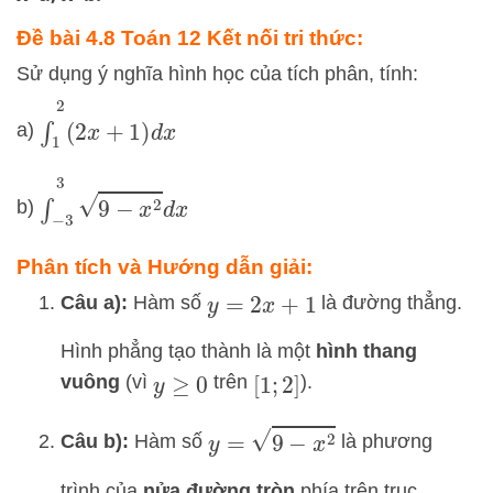
Đề bài 4.8 Toán 12 Kết nối tri thức:
Sử dụng ý nghĩa hình học của tích phân, tính:
∫
1
2
(
2
x
+
1
)
d
x
a)
∫
−
3
3
9
−
x
2
d
x
b)
Phân tích và Hướng dẫn giải:
Câu a):
Hàm số
là đường thẳng.
y
=
2
x
+
1
Hình phẳng tạo thành là một
hình thang
vuông
(vì
trên
).
y
≥
0
[
1
;
2
]
y
=
9
−
x
2
Câu b):
Hàm số
là phương
trình của
nửa đường tròn
phía trên trục