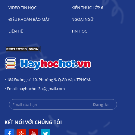
VIDEO TIN HỌC
KIẾN THỨC LỚP 6
ĐIỀU KHOẢN BẢO MẬT
NGOẠI NGỮ
LIÊN HỆ
TIN HỌC
• 184 Đường số 10, Phường 9, Q.Gò Vấp, TPHCM.
• Email: hayhochoi.3h@gmail.com
KẾT NỐI VỚI CHÚNG TÔI