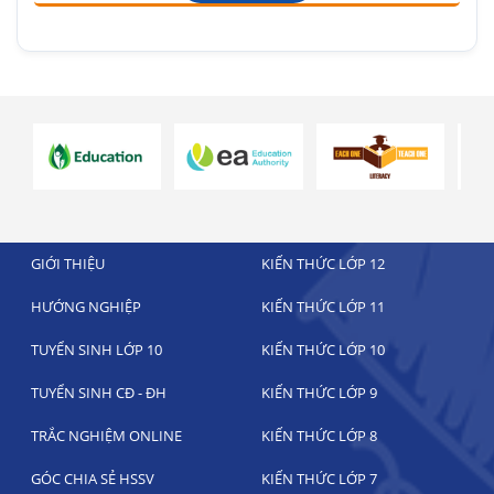
GIỚI THIỆU
KIẾN THỨC LỚP 12
HƯỚNG NGHIỆP
KIẾN THỨC LỚP 11
TUYỂN SINH LỚP 10
KIẾN THỨC LỚP 10
TUYỂN SINH CĐ - ĐH
KIẾN THỨC LỚP 9
TRẮC NGHIỆM ONLINE
KIẾN THỨC LỚP 8
GÓC CHIA SẺ HSSV
KIẾN THỨC LỚP 7