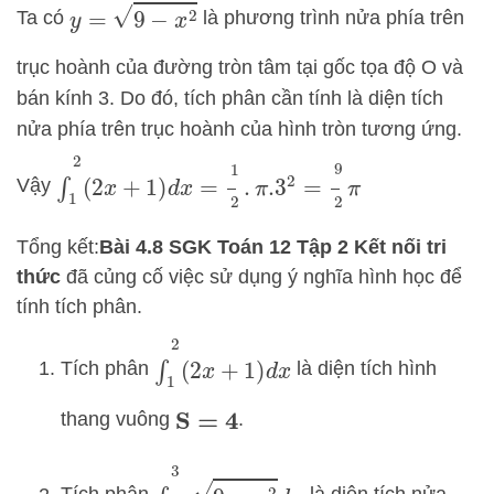
y
=
9
−
x
2
Ta có
là phương trình nửa phía trên
trục hoành của đường tròn tâm tại gốc tọa độ O và
bán kính 3. Do đó, tích phân cần tính là diện tích
nửa phía trên trục hoành của hình tròn tương ứng.
∫
1
2
(
2
x
+
1
)
d
x
=
1
2
.
π
.3
2
=
9
2
π
Vậy
Tổng kết:
Bài 4.8 SGK Toán 12 Tập 2 Kết nối tri
thức
đã củng cố việc sử dụng ý nghĩa hình học để
tính tích phân.
∫
1
2
(
2
x
+
1
)
d
x
Tích phân
là diện tích hình
thang vuông
.
S
=
4
∫
−
3
3
9
−
x
2
d
x