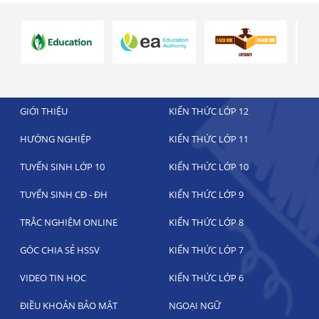
GIỚI THIỆU
KIẾN THỨC LỚP 12
HƯỚNG NGHIỆP
KIẾN THỨC LỚP 11
TUYỂN SINH LỚP 10
KIẾN THỨC LỚP 10
TUYỂN SINH CĐ - ĐH
KIẾN THỨC LỚP 9
TRẮC NGHIỆM ONLINE
KIẾN THỨC LỚP 8
GÓC CHIA SẺ HSSV
KIẾN THỨC LỚP 7
VIDEO TIN HỌC
KIẾN THỨC LỚP 6
ĐIỀU KHOẢN BẢO MẬT
NGOẠI NGỮ