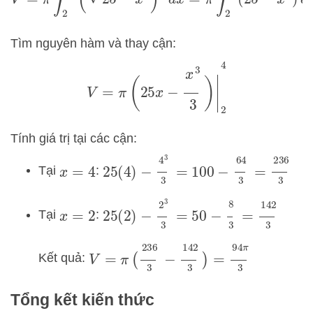
Tìm nguyên hàm và thay cận:
V
=
π
(
25
x
−
x
3
3
)
|
2
4
Tính giá trị tại các cận:
25
(
4
)
−
4
3
3
=
100
−
64
3
=
236
3
Tại
:
x
=
4
25
(
2
)
−
2
3
3
=
50
−
8
3
=
142
3
Tại
:
x
=
2
V
=
π
(
236
3
−
142
3
)
=
94
π
3
Kết quả:
Tổng kết kiến thức