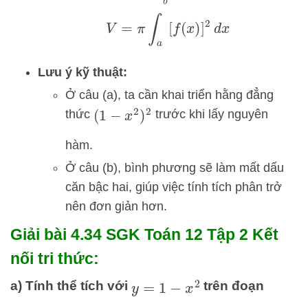
V
=
π
∫
a
b
[
f
(
x
)
]
2
d
x
Lưu ý kỹ thuật:
Ở câu (a), ta cần khai triển hằng đẳng
thức
trước khi lấy nguyên
(
1
−
x
2
)
2
hàm.
Ở câu (b), bình phương sẽ làm mất dấu
căn bậc hai, giúp việc tính tích phân trở
nên đơn giản hơn.
Giải bài 4.34 SGK
Toán 12 Tập 2 Kết
nối tri thức:
a) Tính thể tích với
trên đoạn
y
=
1
−
x
2