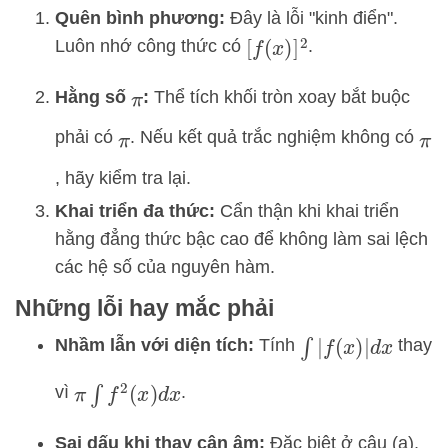
Quên bình phương:
Đây là lỗi "kinh điển".
Luôn nhớ công thức có
.
[
f
(
x
)
]
2
Hằng số
:
Thể tích khối tròn xoay bắt buộc
π
phải có
. Nếu kết quả trắc nghiệm không có
π
π
, hãy kiểm tra lại.
Khai triển đa thức:
Cẩn thận khi khai triển
hằng đẳng thức bậc cao để không làm sai lệch
các hệ số của nguyên hàm.
Những lỗi hay mắc phải
Nhầm lẫn với diện tích:
Tính
thay
∫
|
f
(
x
)
|
d
x
vì
.
π
∫
f
2
(
x
)
d
x
Sai dấu khi thay cận âm:
Đặc biệt ở câu (a),