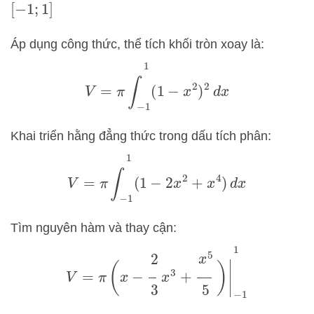
[
−
1
;
1
]
Áp dụng công thức, thể tích khối tròn xoay là:
V
=
π
∫
−
1
1
(
1
−
x
2
)
2
d
x
Khai triển hằng đẳng thức trong dấu tích phân:
V
=
π
∫
−
1
1
(
1
−
2
x
2
+
x
4
)
d
x
Tìm nguyên hàm và thay cận:
V
=
π
(
x
−
2
3
x
3
+
x
5
5
)
|
−
1
1