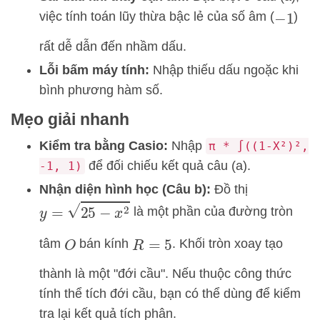
việc tính toán lũy thừa bậc lẻ của số âm (
)
−
1
rất dễ dẫn đến nhầm dấu.
Lỗi bấm máy tính:
Nhập thiếu dấu ngoặc khi
bình phương hàm số.
Mẹo giải nhanh
Kiểm tra bằng Casio:
Nhập
π * ∫((1-X²)²,
để đối chiếu kết quả câu (a).
-1, 1)
Nhận diện hình học (Câu b):
Đồ thị
y
=
25
−
x
2
là một phần của đường tròn
tâm
bán kính
. Khối tròn xoay tạo
O
R
=
5
thành là một "đới cầu". Nếu thuộc công thức
tính thể tích đới cầu, bạn có thể dùng để kiểm
tra lại kết quả tích phân.