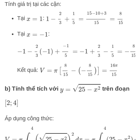
Tính giá trị tại các cận:
1
−
2
3
+
1
5
=
15
−
10
+
3
15
=
8
15
Tại
:
x
=
1
Tại
:
x
=
−
1
−
1
−
2
3
(
−
1
)
+
−
1
5
=
−
1
+
2
3
−
1
5
=
−
8
15
V
=
π
[
8
15
−
(
−
8
15
)
]
=
16
π
15
Kết quả:
y
=
25
−
x
2
b) Tính thể tích với
trên đoạn
[
2
;
4
]
Áp dụng công thức:
V
=
π
∫
2
4
(
25
−
x
2
)
2
d
x
=
π
∫
2
4
(
25
−
x
2
)
d
x