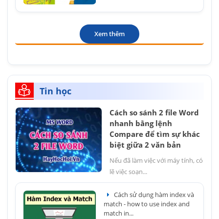
Xem thêm
Tin học
Cách so sánh 2 file Word
nhanh bằng lệnh
Compare để tìm sự khác
biệt giữa 2 văn bản
Nếu đã làm việc với máy tính, có
lẽ việc soạn...
Cách sử dụng hàm index và
match - how to use index and
match in...