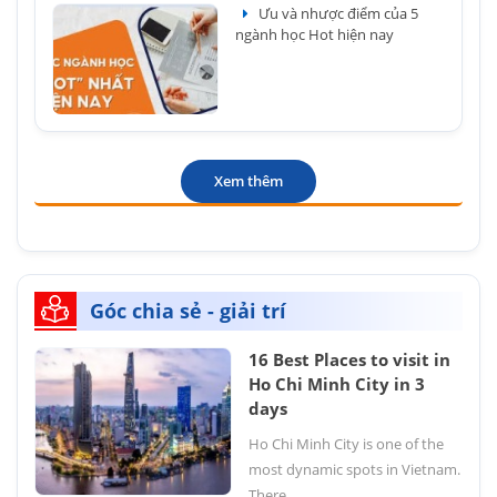
Ưu và nhược điểm của 5
ngành học Hot hiện nay
Xem thêm
Góc chia sẻ - giải trí
16 Best Places to visit in
Ho Chi Minh City in 3
days
Ho Chi Minh City is one of the
most dynamic spots in Vietnam.
There...