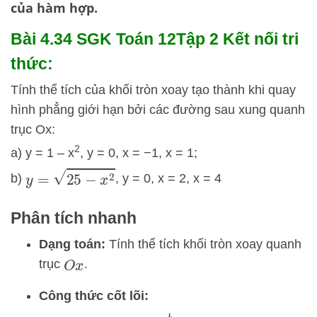
của hàm hợp.
Bài 4.34 SGK
Toán 12Tập 2 Kết nối tri
thức:
Tính thể tích của khối tròn xoay tạo thành khi quay
hình phẳng giới hạn bởi các đường sau xung quanh
trục Ox:
2
a) y = 1 – x
, y = 0, x = −1, x = 1;
y
=
25
−
x
2
b)
, y = 0, x = 2, x = 4
Phân tích nhanh
Dạng toán:
Tính thể tích khối tròn xoay quanh
trục
.
O
x
Công thức cốt lõi: