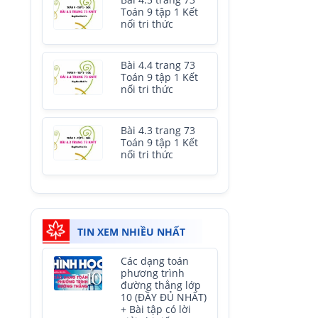
Bài 4.5 trang 73
Toán 9 tập 1 Kết
nối tri thức
Bài 4.4 trang 73
Toán 9 tập 1 Kết
nối tri thức
Bài 4.3 trang 73
Toán 9 tập 1 Kết
nối tri thức
TIN XEM NHIỀU NHẤT
Các dạng toán
phương trình
đường thẳng lớp
10 (ĐẦY ĐỦ NHẤT)
+ Bài tập có lời