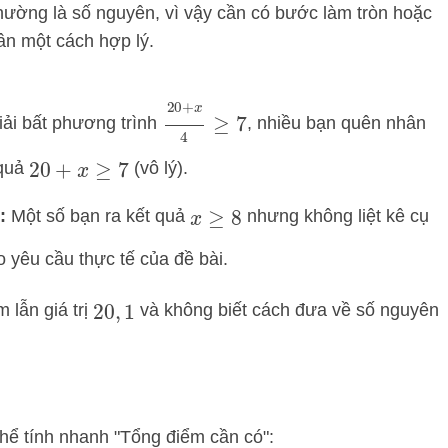
hường là số nguyên, vì vậy cần có bước làm tròn hoặc
ân một cách hợp lý.
20
+
x
4
≥
7
iải bất phương trình
, nhiều bạn quên nhân
 quả
(vô lý).
20
+
x
≥
7
:
Một số bạn ra kết quả
nhưng không liệt kê cụ
x
≥
8
 yêu cầu thực tế của đề bài.
lẫn giá trị
và không biết cách đưa về số nguyên
20
,
1
 thể tính nhanh "Tổng điểm cần có":