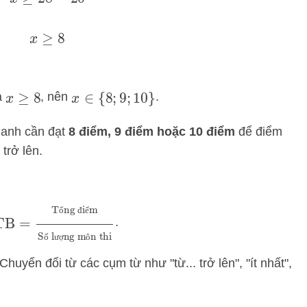
x
≥
28
−
20
x
≥
8
à
, nên
.
x
≥
8
x
∈
{
8
;
9
;
10
}
hanh cần đạt
8 điểm, 9 điểm hoặc 10 điểm
để điểm
trở lên.
TB
=
Tổng điểm
Số lượng môn thi
ổ
đ
ể
.
ố
ư
ợ
ô
Chuyển đổi từ các cụm từ như "từ... trở lên", "ít nhất",