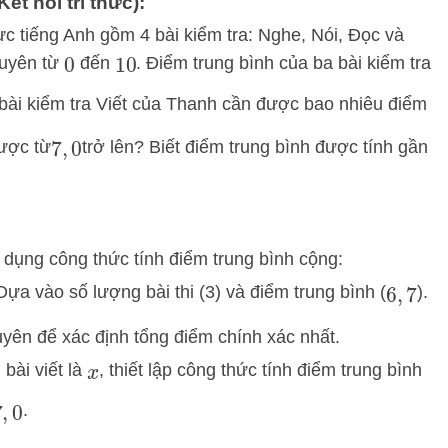
ết nối tri thức):
c tiếng Anh gồm 4 bài kiểm tra: Nghe, Nói, Đọc và
guyên từ
đến
. Điểm trung bình của ba bài kiểm tra
0
10
 bài kiểm tra Viết của Thanh cần được bao nhiêu điểm
được từ
trở lên? Biết điểm trung bình được tính gần
7
,
0
n dụng công thức tính điểm trung bình cộng:
ựa vào số lượng bài thi (3) và điểm trung bình (
).
6
,
7
guyên để xác định tổng điểm chính xác nhất.
bài viết là
, thiết lập công thức tính điểm trung bình
x
.
0