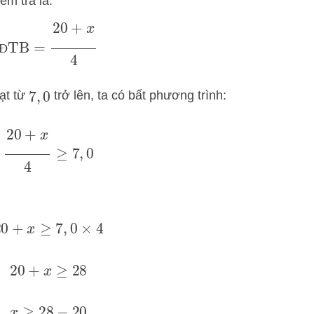
ểm tra là:
ĐTB
=
20
+
x
4
Đ
đạt từ
trở lên, ta có bất phương trình:
7
,
0
20
+
x
4
≥
7
,
0
20
+
x
≥
7
,
0
×
4
20
+
x
≥
28