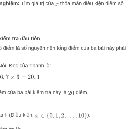
 nghiệm:
Tìm giá trị của
thỏa mãn điều kiện điểm số
x
iểm tra đầu tiên
có điểm là số nguyên nên tổng điểm của ba bài này phải
Nói, Đọc của Thanh là:
6
,
7
×
3
=
20
,
1
ểm của ba bài kiểm tra này là
điểm.
20
hanh (Điều kiện:
).
x
∈
{
0
,
1
,
2
,
…
,
10
}