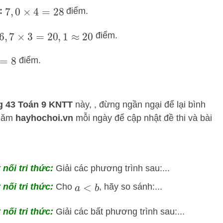
:
điểm.
7
,
0
×
4
=
28
điểm.
6
,
7
×
3
=
20
,
1
≈
20
điểm.
8
ng 43 Toán 9 KNTT
này, , đừng ngần ngại để lại bình
thăm
hayhochoi.vn
mỗi ngày để cập nhật đề thi và bài
nối tri thức:
Giải các phương trình sau:...
nối tri thức:
Cho
, hãy so sánh:...
a
<
b
 nối tri thức:
Giải các bất phương trình sau:...