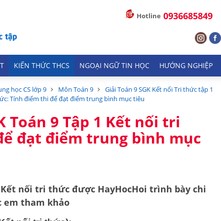
0936685849
Hotline
T
KIẾN THỨC THCS
NGOẠI NGỮ TIN HỌC
HƯỚNG NGHIỆP
ung học CS lớp 9
Môn Toán 9
Giải Toán 9 SGK Kết nối Tri thức tập 1
hức: Tính điểm thi để đạt điểm trung bình mục tiêu
K Toán 9 Tập 1 Kết nối tri
 để đạt điểm trung bình mục
1
Kết nối tri thức
được HayHocHoi trình bày chi
ác em tham khảo