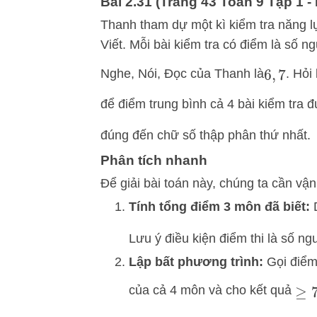
Bài 2.31 (Trang 43 Toán 9 Tập 1 - K
Thanh tham dự một kì kiểm tra năng lự
Viết. Mỗi bài kiểm tra có điểm là số n
Nghe, Nói, Đọc
của Thanh là
. Hỏi
6
,
7
để điểm trung bình cả 4 bài kiểm tra 
đúng đến chữ số th
ập phân thứ nhất.
Phân tích nhanh
Để giải bài toán này, chúng ta cần vậ
Tính tổng điểm 3 môn đã biết:
D
Lưu ý điều kiện điểm thi là số n
Lập bất phương trình:
Gọi điểm 
của cả 4 môn và cho kết quả
≥
7
,