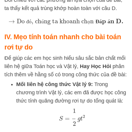
Đối chiếu với các phương án lựa chọn của đề bài,
ta thấy kết quả trùng khớp hoàn toàn với câu D.
→
Do đó, chúng ta khoanh chọn
Đ
á
p
á
n
D
.
đ
ó
ú
ọ
Đ
á
á
IV. Mẹo tính toán nhanh cho bài toán
rơi tự do
Để giúp các em học sinh hiểu sâu sắc bản chất mối
liên hệ giữa Toán học và Vật lý,
Hay Học Hỏi
phân
tích thêm về hằng số có trong công thức của đề bài:
Mối liên hệ công thức Vật lý 9:
Trong
chương trình Vật lý, các em đã được học công
thức tính quãng đường rơi tự do tổng quát là:
S
=
1
2
g
t
2