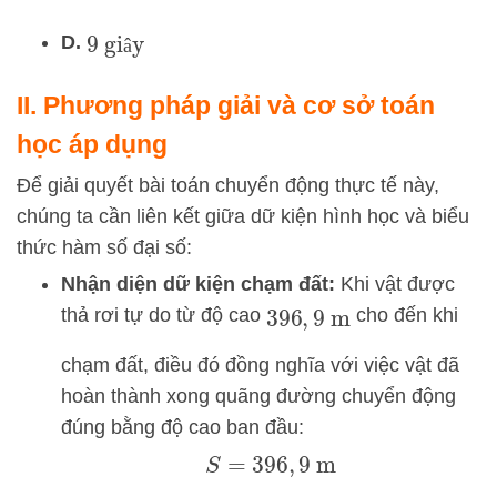
9
giây
D.
â
II. Phương pháp giải và cơ sở toán
học áp dụng
Để giải quyết bài toán chuyển động thực tế này,
chúng ta cần liên kết giữa dữ kiện hình học và biểu
thức hàm số đại số:
Nhận diện dữ kiện chạm đất:
Khi vật được
thả rơi tự do từ độ cao
cho đến khi
396
,
9
m
chạm đất, điều đó đồng nghĩa với việc vật đã
hoàn thành xong quãng đường chuyển động
đúng bằng độ cao ban đầu:
S
=
396
,
9
m