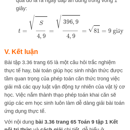
quả đó là ra ngay đáp án đúng trong vòng 1
giây:
t
=
S
4
,
9
=
396
,
9
4
,
9
=
81
=
9
giây
â
V. Kết luận
Bài tập 3.36 trang 65 là một câu hỏi trắc nghiệm
thực tế hay, bài toán giúp học sinh nhận thức được
tầm quan trọng của phép toán căn thức trong việc
giải mã các quy luật vận động tự nhiên của vật lý cơ
học. Việc nắm thành thạo phép toán khai căn sẽ
giúp các em học sinh luôn làm dễ dàng giải bài toán
ứng dụng thực tế.
Với nội dung
bài 3.36
trang 65 Toán 9 tập 1 Kết
nối tri thức
và
cách
giải
chi tiết, dễ hiểu ở