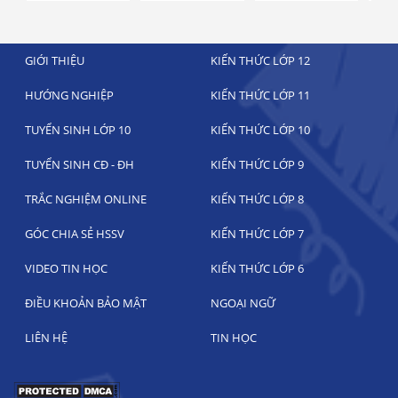
GIỚI THIỆU
KIẾN THỨC LỚP 12
HƯỚNG NGHIỆP
KIẾN THỨC LỚP 11
TUYỂN SINH LỚP 10
KIẾN THỨC LỚP 10
TUYỂN SINH CĐ - ĐH
KIẾN THỨC LỚP 9
TRẮC NGHIỆM ONLINE
KIẾN THỨC LỚP 8
GÓC CHIA SẺ HSSV
KIẾN THỨC LỚP 7
VIDEO TIN HỌC
KIẾN THỨC LỚP 6
ĐIỀU KHOẢN BẢO MẬT
NGOẠI NGỮ
LIÊN HỆ
TIN HỌC