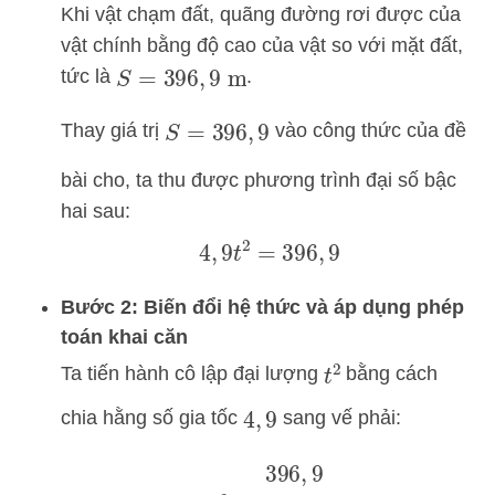
Khi vật chạm đất, quãng đường rơi được của
vật chính bằng độ cao của vật so với mặt đất,
tức là
.
S
=
396
,
9
m
Thay giá trị
vào công thức của đề
S
=
396
,
9
bài cho, ta thu được phương trình đại số bậc
hai sau:
4
,
9
t
2
=
396
,
9
Bước 2: Biến đổi hệ thức và áp dụng phép
toán khai căn
Ta tiến hành cô lập đại lượng
bằng cách
t
2
chia hằng số gia tốc
sang vế phải:
4
,
9
t
2
=
396
,
9
4
,
9