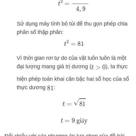
Sử dụng máy tính bỏ túi để thu gọn phép chia
phân số thập phân:
t
2
=
81
Vì thời gian rơi tự do của vật luôn luôn là một
đại lượng mang giá trị dương (
), ta thực
t
>
0
hiện phép toán khai căn bậc hai số học của số
thực dương
:
81
t
=
81
t
=
9
giây
â