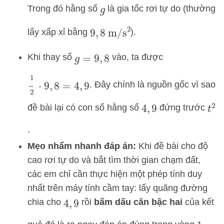
Trong đó hằng số
là gia tốc rơi tự do (thường
g
9
,
8
m/s
2
lấy xấp xỉ bằng
).
Khi thay số
vào, ta được
g
=
9
,
8
1
2
⋅
9
,
8
=
4
,
9
. Đây chính là nguồn gốc vì sao
đề bài lại có con số hằng số
đứng trước
t
2
4
,
9
.
Mẹo nhẩm nhanh đáp án:
Khi đề bài cho độ
cao rơi tự do và bắt tìm thời gian chạm đất,
các em chỉ cần thực hiện một phép tính duy
nhất trên máy tính cầm tay: lấy quãng đường
chia cho
rồi
bấm dấu căn bậc hai
của kết
4
,
9