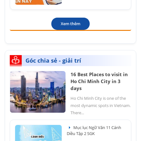
Xem thêm
Góc chia sẻ - giải trí
16 Best Places to visit in
Ho Chi Minh City in 3
days
Ho Chi Minh City is one of the
most dynamic spots in Vietnam.
There...
Mục lục Ngữ Văn 11 Cánh
Diều Tập 2 SGK