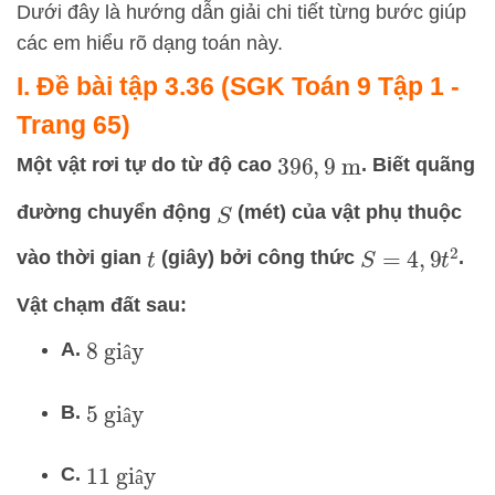
Dưới đây là hướng dẫn giải chi tiết từng bước giúp
các em hiểu rõ dạng toán này.
I. Đề bài tập 3.36 (SGK Toán 9 Tập 1 -
Trang 65)
Một vật rơi tự do từ độ cao
. Biết quãng
396
,
9
m
đường chuyển động
(mét) của vật phụ thuộc
S
vào thời gian
(giây) bởi công thức
.
S
=
4
,
9
t
2
t
Vật chạm đất sau:
8
giây
A.
â
5
giây
B.
â
11
giây
C.
â