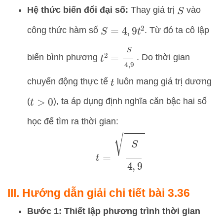
Hệ thức biến đổi đại số:
Thay giá trị
vào
S
công thức hàm số
. Từ đó ta cô lập
S
=
4
,
9
t
2
t
2
=
S
4
,
9
biến bình phương
. Do thời gian
chuyển động thực tế
luôn mang giá trị dương
t
(
), ta áp dụng định nghĩa căn bậc hai số
t
>
0
học để tìm ra thời gian:
t
=
S
4
,
9
III. Hướng dẫn giải chi tiết bài 3.36
Bước 1: Thiết lập phương trình thời gian