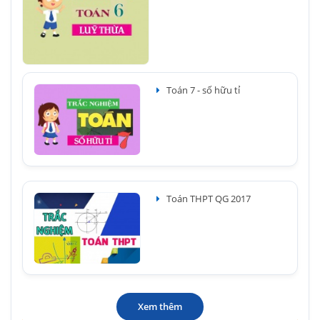
Toán 7 - số hữu tỉ
Toán THPT QG 2017
Xem thêm