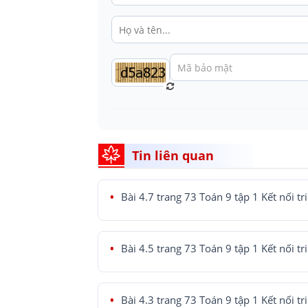
Tin liên quan
Bài 4.7 trang 73 Toán 9 tập 1 Kết nối tr
Bài 4.5 trang 73 Toán 9 tập 1 Kết nối tr
Bài 4.3 trang 73 Toán 9 tập 1 Kết nối tr