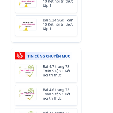
10 Kết nối tri thức
tập 1
Bài 5.24 SGK Toán
10 Kết nối tri thức
tập 1
TIN CÙNG CHUYÊN MỤC
Bài 4.7 trang 73
Toán 9 tập 1 Kết
nối tri thức
Bài 4.6 trang 73
Toán 9 tập 1 Kết
nối tri thức