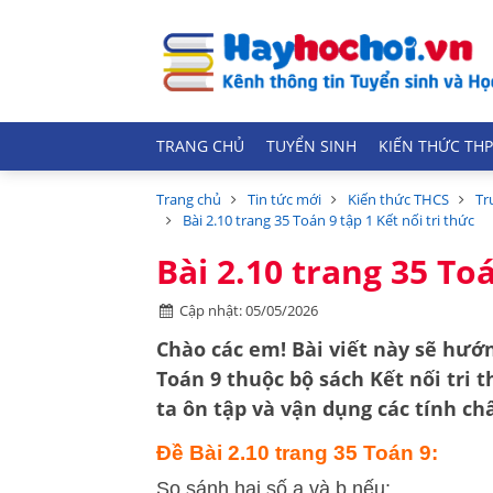
TRANG CHỦ
TUYỂN SINH
KIẾN THỨC THP
Trang chủ
Tin tức mới
Kiến thức THCS
Tr
Bài 2.10 trang 35 Toán 9 tập 1 Kết nối tri thức
Bài 2.10 trang 35 Toá
Cập nhật: 05/05/2026
Chào các em! Bài viết này sẽ hướn
Toán 9
thuộc bộ sách
Kết nối tri 
ta ôn tập và vận dụng các
tính ch
Đề Bài 2.10 trang 35 Toán 9:
So sánh hai số a và b nếu: