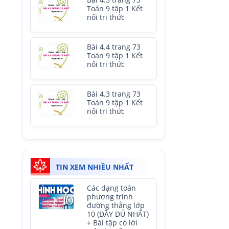
Bài 4.5 trang 73
Toán 9 tập 1 Kết
nối tri thức
Bài 4.4 trang 73
Toán 9 tập 1 Kết
nối tri thức
Bài 4.3 trang 73
Toán 9 tập 1 Kết
nối tri thức
TIN XEM NHIỀU NHẤT
Các dạng toán
phương trình
đường thẳng lớp
10 (ĐẦY ĐỦ NHẤT)
+ Bài tập có lời