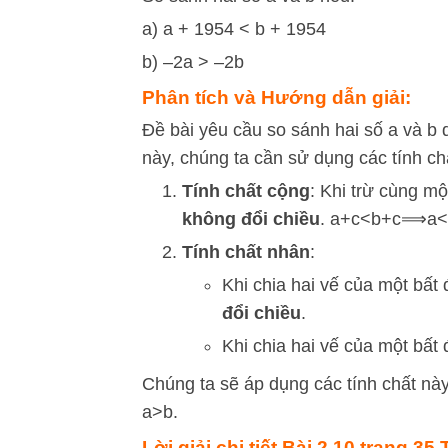
a) a + 1954 < b + 1954
b) –2a > –2b
Phân tích và Hướng dẫn giải:
Đề bài yêu cầu so sánh hai số
a
và
b
d
này, chúng ta cần sử dụng các tính ch
Tính chất cộng
: Khi trừ cùng mộ
không đổi chiều
.
a
+
c
<
b
+
c
⟹
a
<
Tính chất nhân
:
Khi chia hai vế của một bất
đổi chiều
.
Khi chia hai vế của một bất
Chúng ta sẽ áp dụng các tính chất nà
a
>
b
.
Lời giải chi tiết Bài 2.10 trang 35