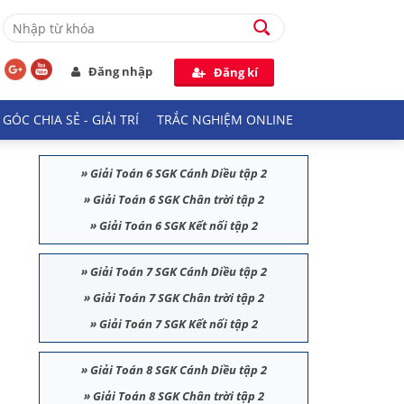
Đăng nhập
Đăng kí
GÓC CHIA SẺ - GIẢI TRÍ
TRẮC NGHIỆM ONLINE
»
Giải Toán 6 SGK Cánh Diều tập 2
»
Giải Toán 6 SGK Chân trời tập 2
»
Giải Toán 6 SGK Kết nối tập 2
»
Giải Toán 7 SGK Cánh Diều tập 2
»
Giải Toán 7 SGK Chân trời tập 2
»
Giải Toán 7 SGK Kết nối tập 2
»
Giải Toán 8 SGK Cánh Diều tập 2
»
Giải Toán 8 SGK Chân trời tập 2