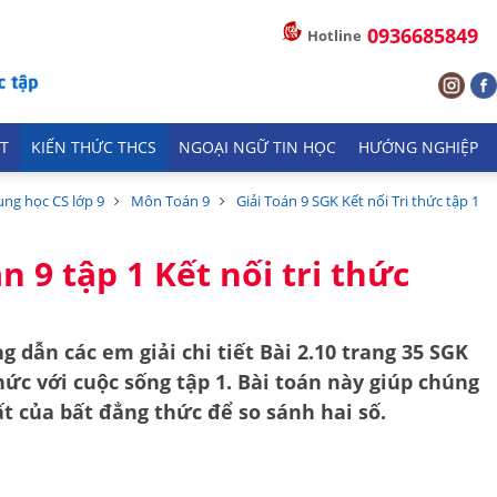
0936685849
Hotline
T
KIẾN THỨC THCS
NGOẠI NGỮ TIN HỌC
HƯỚNG NGHIỆP
ung học CS lớp 9
Môn Toán 9
Giải Toán 9 SGK Kết nối Tri thức tập 1
n 9 tập 1 Kết nối tri thức
g dẫn các em giải chi tiết
Bài 2.10 trang 35 SGK
thức với cuộc sống tập 1
. Bài toán này giúp chúng
ất của bất đẳng thức
để so sánh hai số.