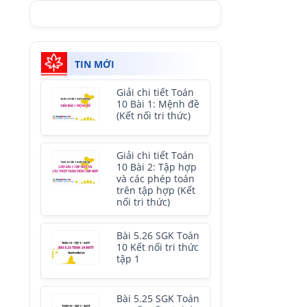
TIN MỚI
Giải chi tiết Toán
10 Bài 1: Mệnh đề
(Kết nối tri thức)
Giải chi tiết Toán
10 Bài 2: Tập hợp
và các phép toán
trên tập hợp (Kết
nối tri thức)
Bài 5.26 SGK Toán
10 Kết nối tri thức
tập 1
Bài 5.25 SGK Toán