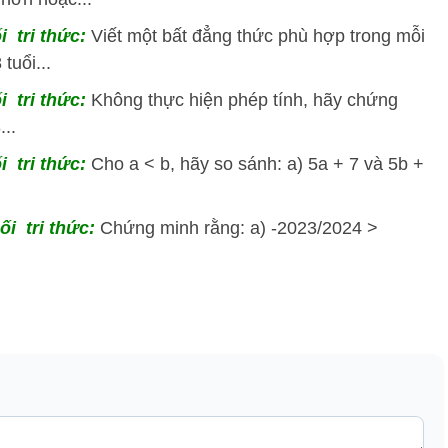
i tri thức:
Viết một bất đẳng thức phù hợp trong mỗi
tuổi...
i tri thức:
Không thực hiện phép tính, hãy chứng
...
i tri thức:
Cho a < b, hãy so sánh: a) 5a + 7 và 5b +
ối tri thức:
Chứng minh rằng: a) -2023/2024 >