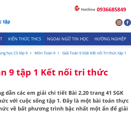
0936685849
Hotline
T
KIẾN THỨC THCS
NGOẠI NGỮ TIN HỌC
HƯỚNG NGHIỆP
ung học CS lớp 9
Môn Toán 9
Giải Toán 9 SGK Kết nối Tri thức tập 1
n 9 tập 1 Kết nối tri thức
g dẫn các em giải chi tiết
Bài 2.20 trang 41 SGK
thức với cuộc sống tập 1
. Đây là một bài toán thực
thức về
bất phương trình bậc nhất một ẩn
để giải