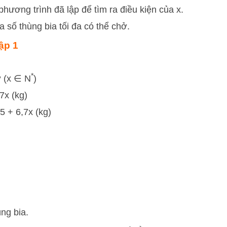
 phương trình đã lập để tìm ra điều kiện của
x
.
a số thùng bia tối đa có thể chở.
tập 1
*
ở (x ∈ N
)
7x (kg)
5 + 6,7x (kg)
ùng bia.