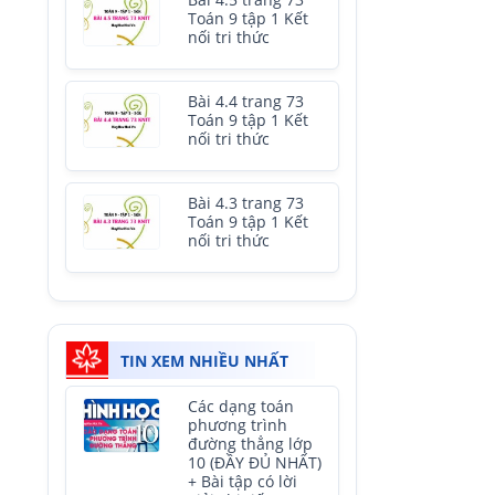
Bài 4.5 trang 73
Toán 9 tập 1 Kết
nối tri thức
Bài 4.4 trang 73
Toán 9 tập 1 Kết
nối tri thức
Bài 4.3 trang 73
Toán 9 tập 1 Kết
nối tri thức
TIN XEM NHIỀU NHẤT
Các dạng toán
phương trình
đường thẳng lớp
10 (ĐẦY ĐỦ NHẤT)
+ Bài tập có lời