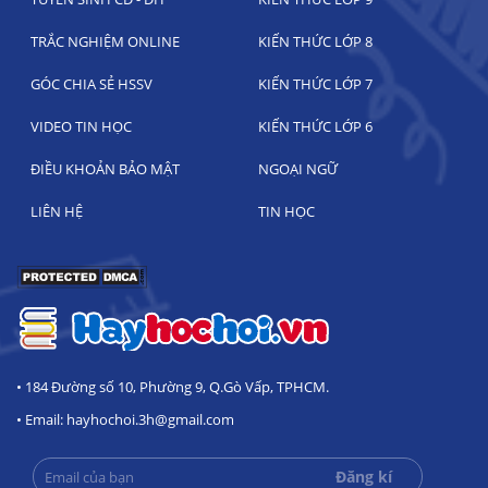
TRẮC NGHIỆM ONLINE
KIẾN THỨC LỚP 8
GÓC CHIA SẺ HSSV
KIẾN THỨC LỚP 7
VIDEO TIN HỌC
KIẾN THỨC LỚP 6
ĐIỀU KHOẢN BẢO MẬT
NGOẠI NGỮ
LIÊN HỆ
TIN HỌC
• 184 Đường số 10, Phường 9, Q.Gò Vấp, TPHCM.
• Email: hayhochoi.3h@gmail.com