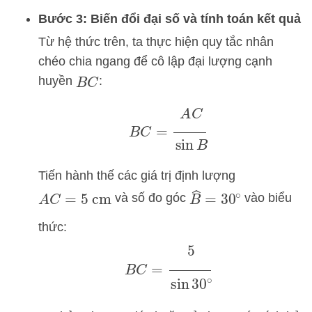
Bước 3: Biến đổi đại số và tính toán kết quả
Từ hệ thức trên, ta thực hiện quy tắc nhân
chéo chia ngang để cô lập đại lượng cạnh
huyền
:
B
C
B
C
=
A
C
sin
B
Tiến hành thế các giá trị định lượng
B
^
=
30
∘
và số đo góc
vào biểu
A
C
=
5
cm
thức:
B
C
=
5
sin
30
∘