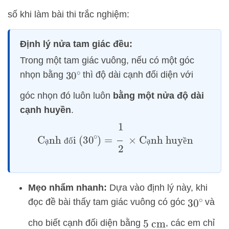
số khi làm bài thi trắc nghiệm:
Định lý nửa tam giác đều:
Trong một tam giác vuông, nếu có một góc
nhọn bằng
thì độ dài cạnh đối diện với
30
∘
góc nhọn đó luôn luôn
bằng một nửa độ dài
cạnh huyền
.
Cạnh đối
(
30
∘
)
=
1
2
×
Cạnh huyền
ạ
đ
ố
ạ
ề
Mẹo nhẩm nhanh:
Dựa vào định lý này, khi
đọc đề bài thấy tam giác vuông có góc
và
30
∘
cho biết cạnh đối diện bằng
, các em chỉ
5
cm