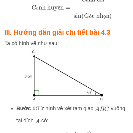
ạ
đ
ố
ạ
ề
ó
ọ
III. Hướng dẫn giải chi tiết bài 4.3
Ta có hình vẽ như sau:
Bước 1:
Từ hình vẽ xét tam giác
vuông
A
B
C
tại đỉnh
có:
A