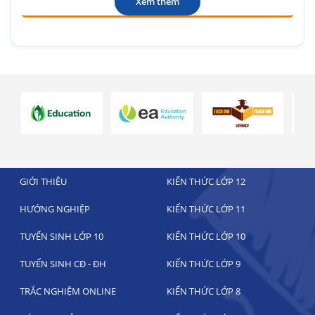
Xem thêm
GIỚI THIỆU
KIẾN THỨC LỚP 12
HƯỚNG NGHIỆP
KIẾN THỨC LỚP 11
TUYỂN SINH LỚP 10
KIẾN THỨC LỚP 10
TUYỂN SINH CĐ - ĐH
KIẾN THỨC LỚP 9
TRẮC NGHIỆM ONLINE
KIẾN THỨC LỚP 8