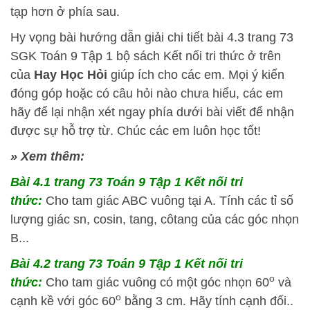
tạp hơn ở phía sau.
Hy vọng bài hướng dẫn giải chi tiết bài 4.3 trang 73
SGK Toán 9 Tập 1 bộ sách Kết nối tri thức ở trên
của
Hay Học Hỏi
giúp ích cho các em. Mọi ý kiến
đóng góp hoặc có câu hỏi nào chưa hiểu, các em
hãy để lại nhận xét ngay phía dưới bài viết để nhận
được sự hỗ trợ từ. Chúc các em luôn học tốt!
» Xem thêm:
Bài 4.1
trang 73 Toán 9 Tập 1 Kết nối tri
thức:
Cho tam giác ABC vuông tại A. Tính các tỉ số
lượng giác sn, cosin, tang, côtang của các góc nhọn
B...
Bài 4.2
trang 73 Toán 9 Tập 1 Kết nối tri
o
thức:
Cho tam giác vuông có một góc nhọn 60
và
o
cạnh kề với góc 60
bằng 3 cm. Hãy tính cạnh đối..