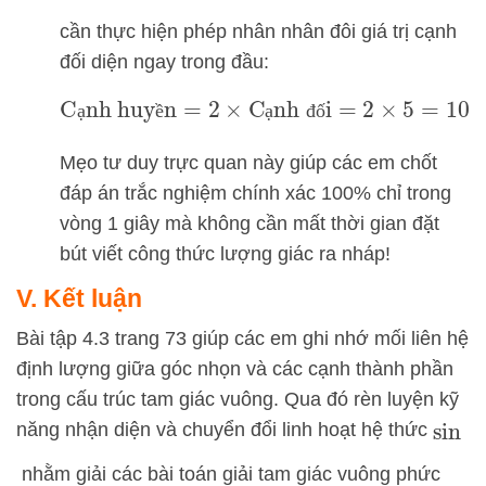
cần thực hiện phép nhân nhân đôi giá trị cạnh
đối diện ngay trong đầu:
Cạnh huyền
=
2
×
Cạnh đối
=
2
×
5
=
10
cm
ạ
ề
ạ
đ
ố
Mẹo tư duy trực quan này giúp các em chốt
đáp án trắc nghiệm chính xác 100% chỉ trong
vòng 1 giây mà không cần mất thời gian đặt
bút viết công thức lượng giác ra nháp!
V. Kết luận
Bài tập 4.3 trang 73 giúp các em ghi nhớ mối liên hệ
định lượng giữa góc nhọn và các cạnh thành phần
trong cấu trúc tam giác vuông. Qua đó rèn luyện kỹ
năng nhận diện và chuyển đổi linh hoạt hệ thức
sin
nhằm giải các bài toán giải tam giác vuông phức