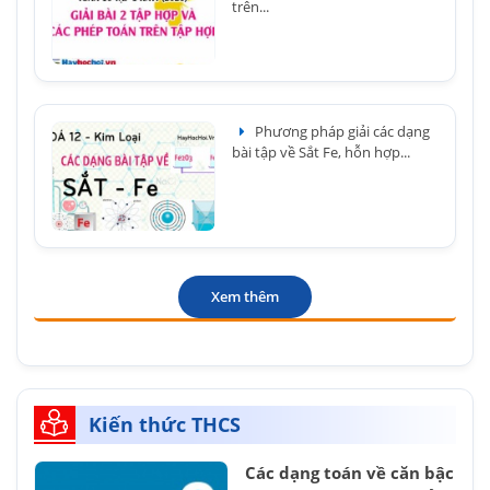
trên...
Phương pháp giải các dạng
bài tập về Sắt Fe, hỗn hợp...
Xem thêm
Kiến thức THCS
Các dạng toán về căn bậc