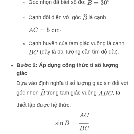
B
^
=
30
∘
Góc nhọn đã biết số đo:
B
^
Cạnh đối diện với góc
là cạnh
.
A
C
=
5
cm
Cạnh huyền của tam giác vuông là cạnh
(đây là đại lượng cần tìm độ dài).
B
C
Bước 2: Áp dụng công thức tỉ số lượng
giác
Dựa vào định nghĩa tỉ số lượng giác sin đối với
B
^
góc nhọn
trong tam giác vuông
, ta
A
B
C
thiết lập được hệ thức:
sin
B
=
A
C
B
C