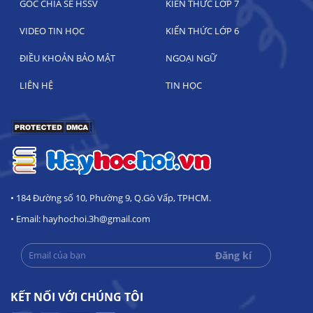
GÓC CHIA SẺ HSSV
KIẾN THỨC LỚP 7
VIDEO TIN HỌC
KIẾN THỨC LỚP 6
ĐIỀU KHOẢN BẢO MẬT
NGOẠI NGỮ
LIÊN HỆ
TIN HỌC
• 184 Đường số 10, Phường 9, Q.Gò Vấp, TPHCM.
• Email: hayhochoi.3h@gmail.com
KẾT NỐI VỚI CHÚNG TÔI