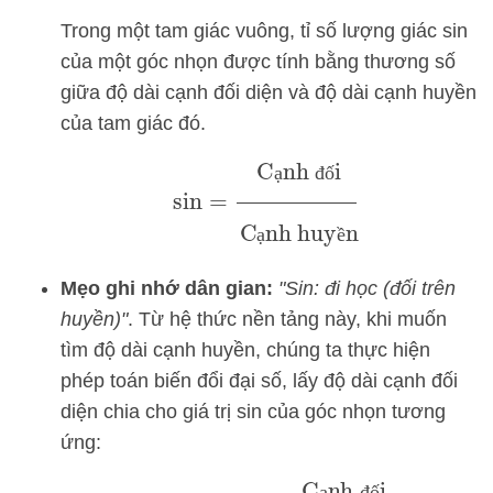
Trong một tam giác vuông, tỉ số lượng giác sin
của một góc nhọn được tính bằng thương số
giữa độ dài cạnh đối diện và độ dài cạnh huyền
của tam giác đó.
sin
=
Cạnh đối
Cạnh huyền
ạ
đ
ố
ạ
ề
Mẹo ghi nhớ dân gian:
"Sin: đi học (đối trên
huyền)"
. Từ hệ thức nền tảng này, khi muốn
tìm độ dài cạnh huyền, chúng ta thực hiện
phép toán biến đổi đại số, lấy độ dài cạnh đối
diện chia cho giá trị sin của góc nhọn tương
ứng:
Cạnh huyền
=
Cạnh đối
sin
(
Góc nhọn
)