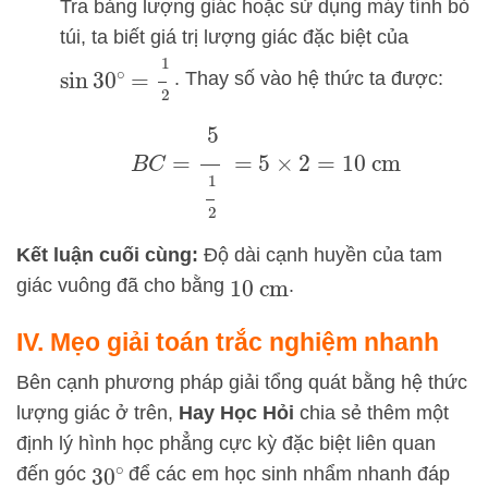
Tra bảng lượng giác hoặc sử dụng máy tính bỏ
túi, ta biết giá trị lượng giác đặc biệt của
sin
30
∘
=
1
2
. Thay số vào hệ thức ta được:
B
C
=
5
1
2
=
5
×
2
=
10
cm
Kết luận cuối cùng:
Độ dài cạnh huyền của tam
giác vuông đã cho bằng
.
10
cm
IV. Mẹo giải toán trắc nghiệm nhanh
Bên cạnh phương pháp giải tổng quát bằng hệ thức
lượng giác ở trên,
Hay Học Hỏi
chia sẻ thêm một
định lý hình học phẳng cực kỳ đặc biệt liên quan
đến góc
để các em học sinh nhẩm nhanh đáp
30
∘