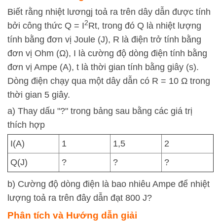
Biết rằng nhiệt lươngj toả ra trên dây dẫn được tính
2
bởi công thức Q = I
Rt, trong đó Q là nhiệt lượng
tính bằng đơn vị Joule (J), R là điện trở tính bằng
đơn vị Ohm (Ω), I là cường độ dòng điện tính bằng
đơn vị Ampe (A), t là thời gian tính bằng giây (s).
Dòng điện chạy qua một dây dẫn có R = 10 Ω trong
thời gian 5 giây.
a) Thay dấu "?" trong bảng sau bằng các giá trị
thích hợp
I(A)
1
1,5
2
Q(J)
?
?
?
b) Cường độ dòng điện là bao nhiêu Ampe để nhiệt
lượng toả ra trên đây dẫn đạt 800 J?
Phân tích và Hướng dẫn giải