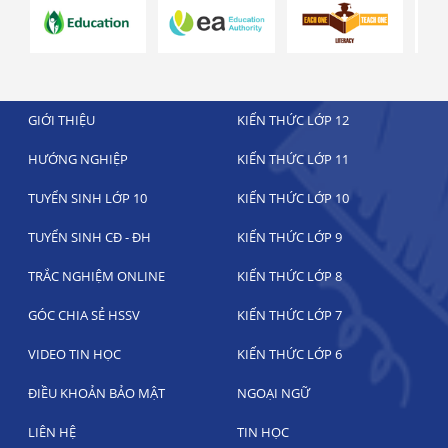
GIỚI THIỆU
KIẾN THỨC LỚP 12
HƯỚNG NGHIỆP
KIẾN THỨC LỚP 11
TUYỂN SINH LỚP 10
KIẾN THỨC LỚP 10
TUYỂN SINH CĐ - ĐH
KIẾN THỨC LỚP 9
TRẮC NGHIỆM ONLINE
KIẾN THỨC LỚP 8
GÓC CHIA SẺ HSSV
KIẾN THỨC LỚP 7
VIDEO TIN HỌC
KIẾN THỨC LỚP 6
ĐIỀU KHOẢN BẢO MẬT
NGOẠI NGỮ
LIÊN HỆ
TIN HỌC