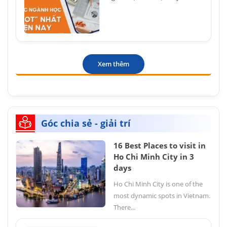
Xem thêm
Góc chia sẻ - giải trí
16 Best Places to visit in
Ho Chi Minh City in 3
days
Ho Chi Minh City is one of the
most dynamic spots in Vietnam.
There...