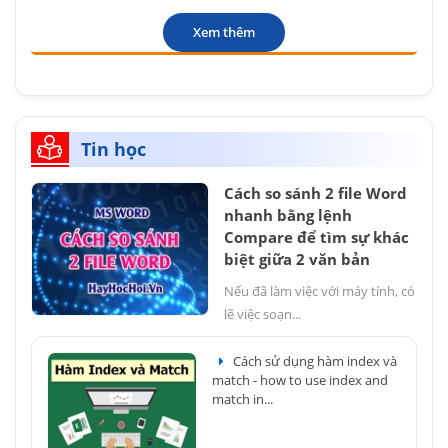
Xem thêm
Tin học
Cách so sánh 2 file Word
nhanh bằng lệnh
Compare để tìm sự khác
biệt giữa 2 văn bản
Nếu đã làm việc với máy tính, có
lẽ việc soạn...
Cách sử dụng hàm index và
match - how to use index and
match in...