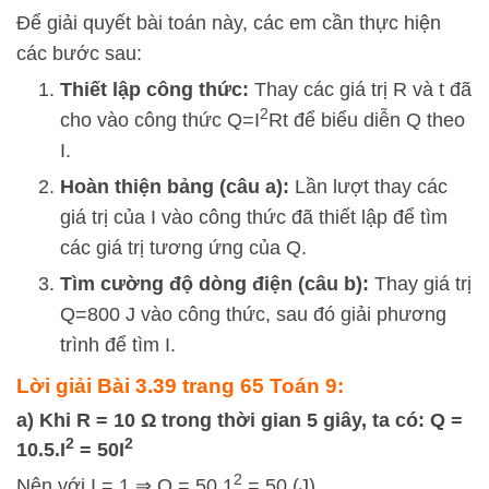
Để giải quyết bài toán này, các em cần thực hiện
các bước sau:
Thiết lập công thức:
Thay các giá trị
R
và
t
đã
2
cho vào công thức
Q
=
I
Rt
để biểu diễn
Q
theo
I
.
Hoàn thiện bảng (câu a):
Lần lượt thay các
giá trị của
I
vào công thức đã thiết lập để tìm
các giá trị tương ứng của
Q
.
Tìm cường độ dòng điện (câu b):
Thay giá trị
Q
=
800
J vào công thức, sau đó giải phương
trình để tìm
I
.
Lời giải Bài 3.39 trang 65 Toán 9:
a) Khi R = 10 Ω trong thời gian 5 giây, ta có: Q =
2
2
10.5.I
= 50I
2
Nên với I = 1 ⇒ Q = 50.1
= 50 (J)