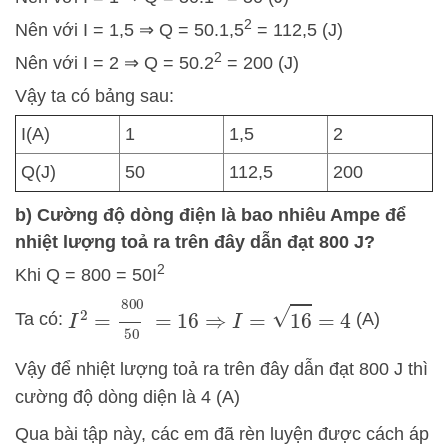
2
Nên với I = 1,5 ⇒ Q = 50.1,5
= 112,5 (J)
2
Nên với I = 2 ⇒ Q = 50.2
= 200 (J)
Vậy ta có bảng sau:
I(A)
1
1,5
2
Q(J)
50
112,5
200
b) Cường độ dòng điện là bao nhiêu Ampe để
nhiệt lượng toả ra trên đây dẫn đạt 800 J?
2
Khi Q = 800 = 50I
I
2
=
800
50
=
16
⇒
I
=
16
=
4
Ta có:
(A)
Vậy để nhiệt lượng toả ra trên đây dẫn đạt 800 J thì
cường độ dòng diện là 4 (A)
Qua bài tập này, các em đã rèn luyện được cách áp