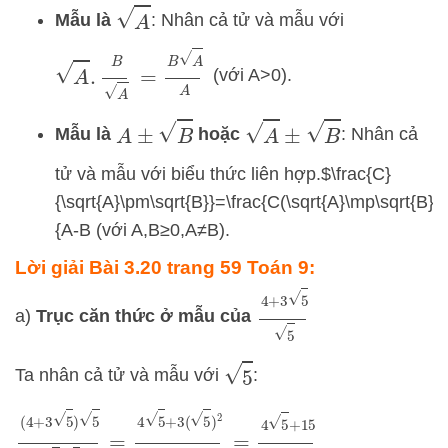
A
Mẫu là
: Nhân cả tử và mẫu với
A
.
B
A
=
B
A
A
(với
A
>
0
).
A
±
B
A
±
B
Mẫu là
hoặc
: Nhân cả
tử và mẫu với biểu thức liên hợp.$\frac{C}
{\sqrt{A}\pm\sqrt{B}}=\frac{C(\sqrt{A}\mp\sqrt{B})}
{A-B (với
A
,
B
≥
0
,
A≠
B
).
Lời giải Bài 3.20 trang 59 Toán 9:
4
+
3
5
5
a)
Trục căn thức ở mẫu của
5
Ta nhân cả tử và mẫu với
:
(
4
+
3
5
)
5
5
5
=
4
5
+
3
(
5
)
2
5
=
4
5
+
15
5