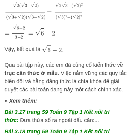
2
(
3
−
2
)
(
3
+
2
)
(
3
−
=
2
2
)
3
−
(
2
)
2
(
3
)
2
−
(
2
)
2
=
6
−
2
3
−
2
=
6
−
2
6
−
2.
Vậy, kết quả là
Qua bài tập này, các em đã củng cố kiến thức về
trục căn thức ở mẫu
. Việc nắm vững các quy tắc
biến đổi và hằng đẳng thức là chìa khóa để giải
quyết các bài toán dạng này một cách chính xác.
» Xem thêm:
Bài 3.17 trang 59 Toán 9 Tập 1 Kết nối tri
thức:
Đưa thừa số ra ngoài dấu căn:...
Bài 3.18 trang 59 Toán 9 Tập 1 Kết nối tri