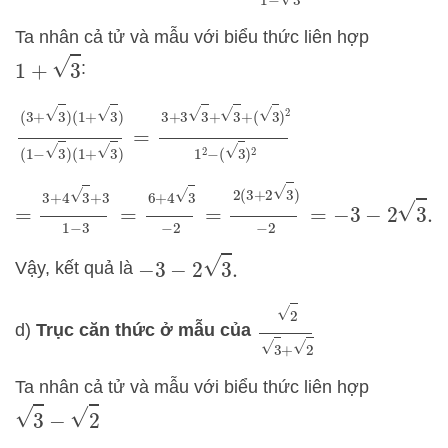
Ta nhân cả tử và mẫu với biểu thức liên hợp
1
+
3
:
(
3
+
3
)
(
1
+
3
)
(
1
=
−
3
3
+
)
(
3
1
3
+
+
3
3
)
+
(
3
)
2
1
2
−
(
3
)
2
=
2
(
3
+
2
3
)
−
2
=
−
3
−
2
3
.
=
3
+
4
3
+
3
1
−
3
=
6
+
4
3
−
2
−
3
−
2
3
.
Vậy, kết quả là
2
3
+
2
d)
Trục căn thức ở mẫu của
Ta nhân cả tử và mẫu với biểu thức liên hợp
3
−
2