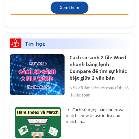
Xem thêm
Tin học
Cách so sánh 2 file Word
nhanh bằng lệnh
Compare để tìm sự khác
biệt giữa 2 văn bản
Nếu đã làm việc với máy tính, có
lẽ việc soạn...
Cách sử dụng hàm index và
match - how to use index and
match in...