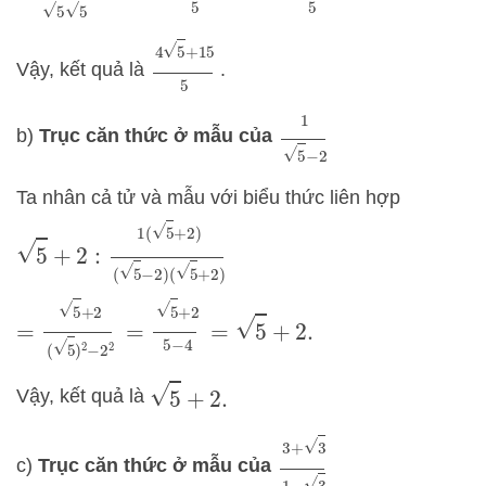
4
5
+
15
5
Vậy, kết quả là
.
1
5
−
2
b)
Trục căn thức ở mẫu của
Ta nhân cả tử và mẫu với biểu thức liên hợp
5
+
2
:
1
(
5
+
2
)
(
5
−
2
)
(
5
+
2
)
=
5
+
2
(
5
)
2
−
2
2
=
5
+
2
5
−
4
=
5
+
2.
5
+
2.
Vậy, kết quả là
3
+
3
1
−
3
c)
Trục căn thức ở mẫu của