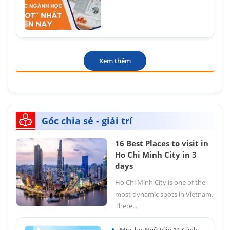
Xem thêm
Góc chia sẻ - giải trí
16 Best Places to visit in
Ho Chi Minh City in 3
days
Ho Chi Minh City is one of the
most dynamic spots in Vietnam.
There...
Mục lục Ngữ Văn 11 Cánh