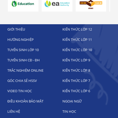
GIỚI THIỆU
KIẾN THỨC LỚP 12
HƯỚNG NGHIỆP
KIẾN THỨC LỚP 11
TUYỂN SINH LỚP 10
KIẾN THỨC LỚP 10
TUYỂN SINH CĐ - ĐH
KIẾN THỨC LỚP 9
TRẮC NGHIỆM ONLINE
KIẾN THỨC LỚP 8
GÓC CHIA SẺ HSSV
KIẾN THỨC LỚP 7
VIDEO TIN HỌC
KIẾN THỨC LỚP 6
ĐIỀU KHOẢN BẢO MẬT
NGOẠI NGỮ
LIÊN HỆ
TIN HỌC