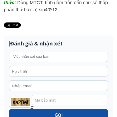
thức:
Dùng MTCT, tính (làm tròn đến chữ số thập
o
phân thứ ba): a) sin40
12';...
Đánh giá & nhận xét
Gửi