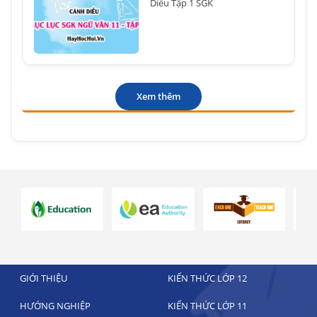
Diều Tập 1 SGK
Xem thêm
GIỚI THIỆU
KIẾN THỨC LỚP 12
HƯỚNG NGHIỆP
KIẾN THỨC LỚP 11