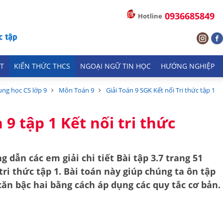
0936685849
Hotline
T
KIẾN THỨC THCS
NGOẠI NGỮ TIN HỌC
HƯỚNG NGHIỆP
ung học CS lớp 9
Môn Toán 9
Giải Toán 9 SGK Kết nối Tri thức tập 1
 9 tập 1 Kết nối tri thức
g dẫn các em giải chi tiết
Bài tập 3.7 trang 51
tri thức tập 1
. Bài toán này giúp chúng ta ôn tập
căn bậc hai
bằng cách áp dụng các quy tắc cơ bản.