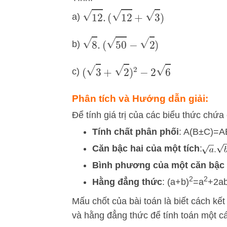
12
.
(
12
+
3
)
a)
8
.
(
50
−
2
)
b)
(
3
+
2
)
2
−
2
6
c)
Phân tích và Hướng dẫn giải:
Để tính giá trị của các biểu thức chứ
Tính chất phân phối
:
A
(
B
±
C
)
=
A
Căn bậc hai của một tích
:
Bình phương của một căn bậc 
2
2
Hằng đẳng thức
:
(
a
+
b
)
=
a
+
2
a
Mấu chốt của bài toán là biết cách kế
và hằng đẳng thức để tính toán một c