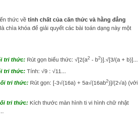
iến thức về
tính chất của căn thức và hằng đẳng
là chìa khóa để giải quyết các bài toán dạng này một
2
2
i tri thức:
Rút gọn biểu thức: √[2(a
- b
)].√[3/(a + b)]...
i tri thức:
Tính: √9 : √11...
2
ối tri thức:
Rút gọn: [-3√(16a) + 5a√(16ab
)]/(2√a) (với
ối tri thức:
Kích thước màn hình ti vi hình chữ nhật
..