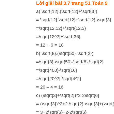
Lời giải
bài 3.7 trang 51 Toán 9
a) \sqrt{12}.(\sqrt{12}+\sqrt{3})
= \sqrt{12}.\sqrt{12}+\sqrt{12}.\sqrt{3}
=\sqrt{12.12}+\sqrt{12.3}
=\sqrt{12^2}+\sqrt{36}
= 12 + 6 = 18
b) \sqrt{8}.(\sqrt{50}-\sqrt{2})
=\sqrt{8}.\sqrt{50}-\sqrt{8}.\sqrt{2}
=\sqrt{400}-\sqrt{16}
=\sqrt{20^2}-\sqrt{4^2}
= 20 – 4 = 16
c) (\sqrt{3}+\sqrt{2})^2-2\sqrt{6}
= (\sqrt{3})^2+2.\sqrt{2}.\sqrt{3}+(\sqrt
= 3+2\sqrt{6}+2-2\sqrt{6}