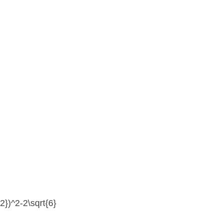
{2})^2-2\sqrt{6}