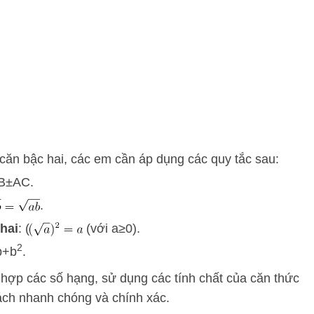
a căn bậc hai, các em cần áp dụng các quy tắc sau:
B
±
A
C
.
.
hai
:
(
(với
a
≥
0
).
2
b
+
b
.
t hợp các số hạng, sử dụng các tính chất của căn thức
ách nhanh chóng và chính xác.