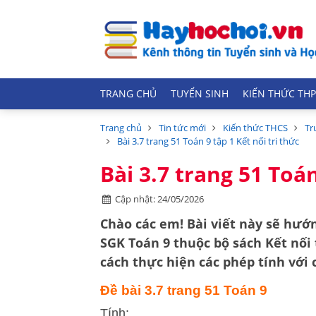
TRANG CHỦ
TUYỂN SINH
KIẾN THỨC THP
Trang chủ
Tin tức mới
Kiến thức THCS
Tr
Bài 3.7 trang 51 Toán 9 tập 1 Kết nối tri thức
Bài 3.7 trang 51 Toán
Cập nhật: 24/05/2026
Chào các em! Bài viết này sẽ hướn
SGK Toán 9
thuộc bộ sách
Kết nối 
cách
thực hiện các phép tính với 
Đề bài 3.7 trang 51 Toán 9
Tính: