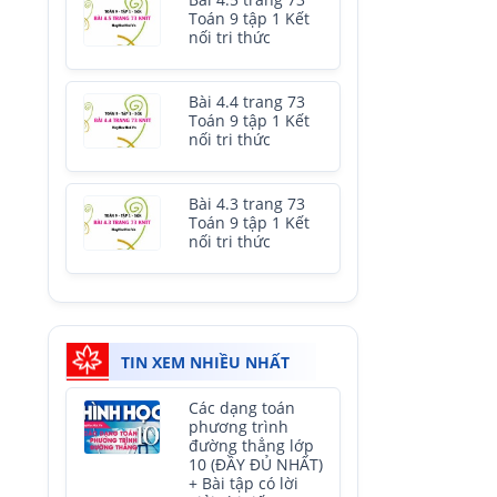
Bài 4.5 trang 73
Toán 9 tập 1 Kết
nối tri thức
Bài 4.4 trang 73
Toán 9 tập 1 Kết
nối tri thức
Bài 4.3 trang 73
Toán 9 tập 1 Kết
nối tri thức
TIN XEM NHIỀU NHẤT
Các dạng toán
phương trình
đường thẳng lớp
10 (ĐẦY ĐỦ NHẤT)
+ Bài tập có lời