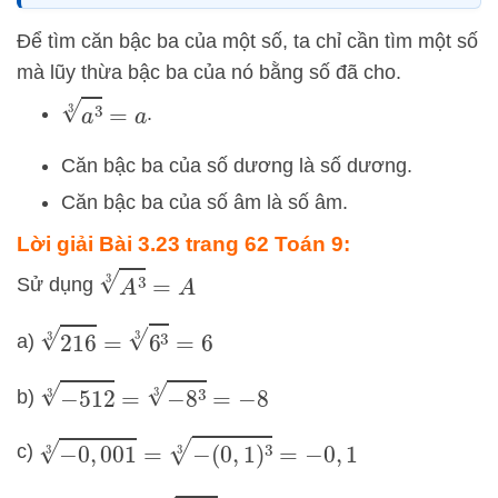
Để tìm căn bậc ba của một số, ta chỉ cần tìm một số
mà lũy thừa bậc ba của nó bằng số đã cho.
a
3
3
=
a
.
Căn bậc ba của số dương là số dương.
Căn bậc ba của số âm là số âm.
Lời giải Bài 3.23 trang 62 Toán 9:
A
3
3
=
A
Sử dụng
216
3
=
6
3
3
=
6
a)
−
512
3
=
−
8
3
3
=
−
8
b)
−
0
,
001
3
=
−
(
0
,
1
)
3
3
=
−
0
,
1
c)