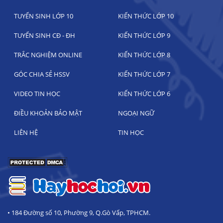
TUYỂN SINH LỚP 10
KIẾN THỨC LỚP 10
TUYỂN SINH CĐ - ĐH
KIẾN THỨC LỚP 9
TRẮC NGHIỆM ONLINE
KIẾN THỨC LỚP 8
GÓC CHIA SẺ HSSV
KIẾN THỨC LỚP 7
VIDEO TIN HỌC
KIẾN THỨC LỚP 6
ĐIỀU KHOẢN BẢO MẬT
NGOẠI NGỮ
LIÊN HỆ
TIN HỌC
• 184 Đường số 10, Phường 9, Q.Gò Vấp, TPHCM.