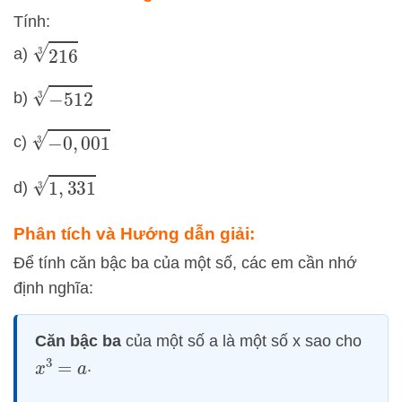
Tính:
216
3
a)
−
512
3
b)
−
0
,
001
3
c)
1
,
331
3
d)
Phân tích và Hướng dẫn giải:
Để tính căn bậc ba của một số, các em cần nhớ
định nghĩa:
Căn bậc ba
của một số a là một số x sao cho
.
x
3
=
a