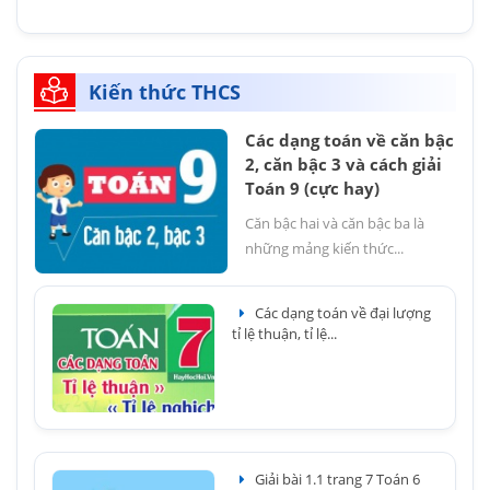
Kiến thức THCS
Các dạng toán về căn bậc
2, căn bậc 3 và cách giải
Toán 9 (cực hay)
Căn bậc hai và căn bậc ba là
những mảng kiến thức...
Các dạng toán về đại lượng
tỉ lệ thuận, tỉ lệ...
Giải bài 1.1 trang 7 Toán 6