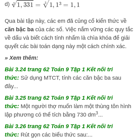
1
,
331
3
=
1
,
1
3
3
=
1
,
1
d)
Qua bài tập này, các em đã củng cố kiến thức về
căn bậc ba
của các số. Việc nắm vững các quy tắc
về dấu và biết cách tính nhẩm là chìa khóa để giải
quyết các bài toán dạng này một cách chính xác.
» Xem thêm:
Bài 3.24 trang 62 Toán 9 Tập 1 Kết nối tri
thức:
Sử dụng MTCT, tính các căn bậc ba sau
đây...
Bài 3.25 trang 62 Toán 9 Tập 1 Kết nối tri
thức:
Một người thợ muốn làm một thùng tôn hình
3
lập phương có thể tích bằng 730 dm
...
Bài 3.26 trang 62 Toán 9 Tập 1 Kết nối tri
thức:
Rút gọn các biểu thức sau:...