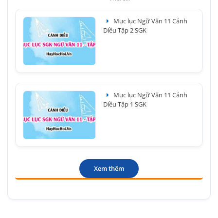
Mục lục Ngữ Văn 11 Cánh
Diều Tập 2 SGK
Mục lục Ngữ Văn 11 Cánh
Diều Tập 1 SGK
Xem thêm