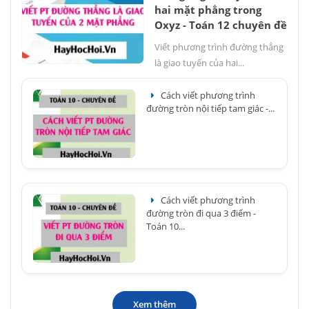
hai mặt phẳng trong
Oxyz - Toán 12 chuyên đề
Viết phương trình đường thẳng
là giao tuyến của hai...
Cách viết phương trình
đường tròn nội tiếp tam giác -...
Cách viết phương trình
đường tròn đi qua 3 điểm -
Toán 10...
Xem thêm