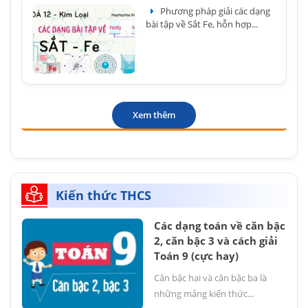
Phương pháp giải các dạng
bài tập về Sắt Fe, hỗn hợp...
Xem thêm
Kiến thức THCS
Các dạng toán về căn bậc
2, căn bậc 3 và cách giải
Toán 9 (cực hay)
Căn bậc hai và căn bậc ba là
những mảng kiến thức...