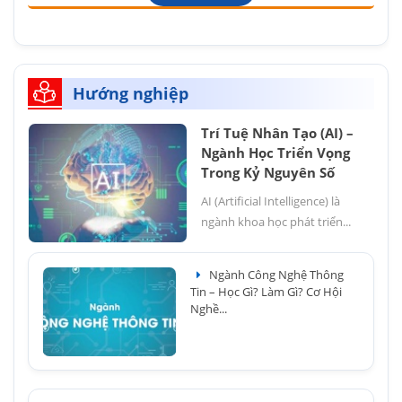
Hướng nghiệp
Trí Tuệ Nhân Tạo (AI) –
Ngành Học Triển Vọng
Trong Kỷ Nguyên Số
AI (Artificial Intelligence) là
ngành khoa học phát triển...
Ngành Công Nghệ Thông
Tin – Học Gì? Làm Gì? Cơ Hội
Nghề...