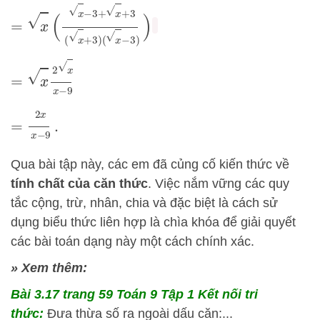
=
x
(
x
−
3
+
x
+
3
(
x
+
3
)
(
x
−
3
)
)
=
x
2
x
x
−
9
=
2
x
x
−
9
.
Qua bài tập này, các em đã củng cố kiến thức về
tính chất của căn thức
. Việc nắm vững các quy
tắc cộng, trừ, nhân, chia và đặc biệt là cách sử
dụng biểu thức liên hợp là chìa khóa để giải quyết
các bài toán dạng này một cách chính xác.
» Xem thêm:
Bài 3.17 trang 59 Toán 9 Tập 1 Kết nối tri
thức:
Đưa thừa số ra ngoài dấu căn:...