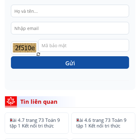
Gửi
Tin liên quan
Bài 4.7 trang 73 Toán 9
Bài 4.6 trang 73 Toán 9
tập 1 Kết nối tri thức
tập 1 Kết nối tri thức