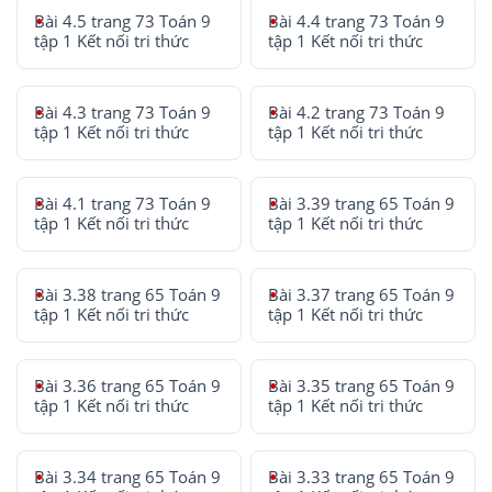
Bài 4.5 trang 73 Toán 9
Bài 4.4 trang 73 Toán 9
tập 1 Kết nối tri thức
tập 1 Kết nối tri thức
Bài 4.3 trang 73 Toán 9
Bài 4.2 trang 73 Toán 9
tập 1 Kết nối tri thức
tập 1 Kết nối tri thức
Bài 4.1 trang 73 Toán 9
Bài 3.39 trang 65 Toán 9
tập 1 Kết nối tri thức
tập 1 Kết nối tri thức
Bài 3.38 trang 65 Toán 9
Bài 3.37 trang 65 Toán 9
tập 1 Kết nối tri thức
tập 1 Kết nối tri thức
Bài 3.36 trang 65 Toán 9
Bài 3.35 trang 65 Toán 9
tập 1 Kết nối tri thức
tập 1 Kết nối tri thức
Bài 3.34 trang 65 Toán 9
Bài 3.33 trang 65 Toán 9