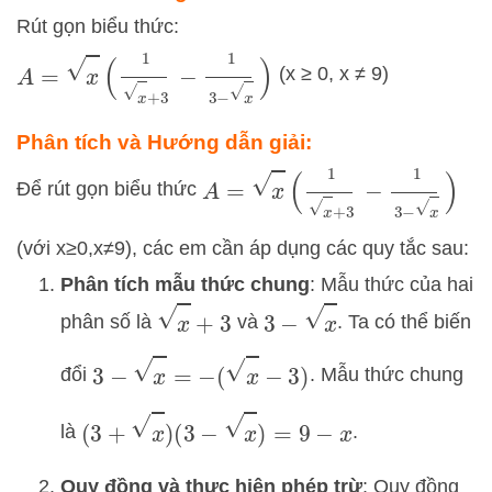
Rút gọn biểu thức:
A
=
x
(
1
x
+
3
−
1
3
−
x
)
(x ≥ 0, x ≠ 9)
Phân tích và Hướng dẫn giải:
A
=
x
(
1
x
+
3
−
1
3
−
x
)
Để rút gọn biểu thức
(với
x
≥
0
,
x≠
9
), các em cần áp dụng các quy tắc sau:
Phân tích mẫu thức chung
: Mẫu thức của hai
x
+
3
3
−
x
phân số là
và
. Ta có thể biến
3
−
x
=
−
(
x
−
3
)
đổi
. Mẫu thức chung
(
3
+
x
)
(
3
−
x
)
=
9
−
x
là
.
Quy đồng và thực hiện phép trừ
: Quy đồng