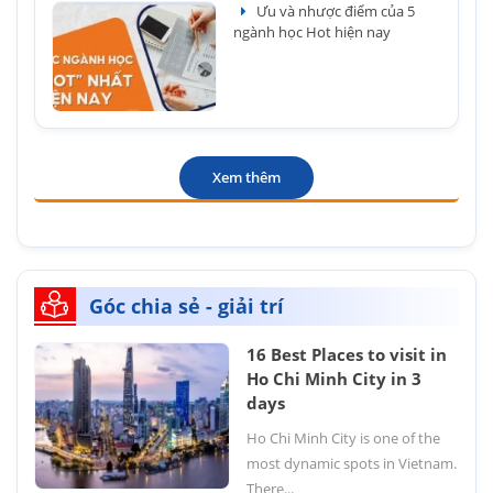
Ưu và nhược điểm của 5
ngành học Hot hiện nay
Xem thêm
Góc chia sẻ - giải trí
16 Best Places to visit in
Ho Chi Minh City in 3
days
Ho Chi Minh City is one of the
most dynamic spots in Vietnam.
There...