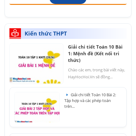
Kiến thức THPT
Giải chi tiết Toán 10 Bài
1: Mệnh đề (Kết nối tri
thức)
Chào các em, trong bài viết này,
HayHocHoi.Vn sẽ đồng...
Giải chi tiết Toán 10 Bài 2:
Tập hợp và các phép toán
trên...