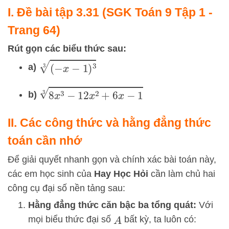
I. Đề bài tập 3.31 (SGK Toán 9 Tập 1 -
Trang 64)
Rút gọn các biểu thức sau:
(
−
x
−
1
)
3
3
a)
8
x
3
−
12
x
2
+
6
x
−
1
3
b)
II. Các công thức và hằng đẳng thức
toán cần nhớ
Để giải quyết nhanh gọn và chính xác bài toán này,
các em học sinh của
Hay Học Hỏi
cần làm chủ hai
công cụ đại số nền tảng sau:
Hằng đẳng thức căn bậc ba tổng quát:
Với
mọi biểu thức đại số
bất kỳ, ta luôn có:
A