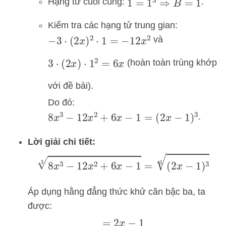
Hạng tử cuối cùng:
.
1
=
1
3
⇒
B
=
1
Kiểm tra các hạng tử trung gian:
và
−
3
⋅
(
2
x
)
2
⋅
1
=
−
12
x
2
(hoàn toàn trùng khớp
3
⋅
(
2
x
)
⋅
1
2
=
6
x
với đề bài).
Do đó:
.
8
x
3
−
12
x
2
+
6
x
−
1
=
(
2
x
−
1
)
3
Lời giải chi tiết:
8
x
3
−
12
x
2
+
6
x
−
1
3
=
(
2
x
−
1
)
3
3
Áp dụng hằng đẳng thức khử căn bậc ba, ta
được:
=
2
x
−
1