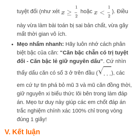
x
≥
1
2
x
<
1
2
tuyệt đối (như xét
hoặc
). Điều
này vừa làm bài toán bị sai bản chất, vừa gây
mất thời gian vô ích.
Mẹo nhẩm nhanh:
Hãy luôn nhớ cách phân
biệt bậc của căn:
"Căn bậc chẵn có trị tuyệt
đối - Căn bậc lẻ giữ nguyên dấu"
. Cứ nhìn
…
3
thấy dấu căn có số 3 ở trên đầu (
), các
em cứ tự tin phá bỏ mũ 3 và mũ căn đồng thời,
giữ nguyên xi biểu thức lõi bên trong làm đáp
án. Mẹo tư duy này giúp các em chốt đáp án
trắc nghiệm chính xác 100% chỉ trong vòng
đúng 1 giây!
V. Kết luận