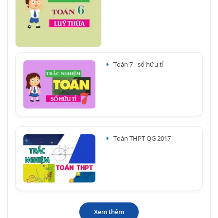
Toán 7 - số hữu tỉ
Toán THPT QG 2017
Xem thêm