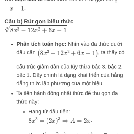
.
−
x
−
1
Câu b) Rút gọn biểu thức
8
x
3
−
12
x
2
+
6
x
−
1
3
Phân tích toán học:
Nhìn vào đa thức dưới
dấu căn
, ta thấy có
(
8
x
3
−
12
x
2
+
6
x
−
1
)
cấu trúc giảm dần của lũy thừa bậc 3, bậc 2,
bậc 1. Đây chính là dạng khai triển của hằng
đẳng thức lập phương của một hiệu.
Ta tiến hành đồng nhất thức để thu gọn đa
thức này:
Hạng tử đầu tiên:
.
8
x
3
=
(
2
x
)
3
⇒
A
=
2
x