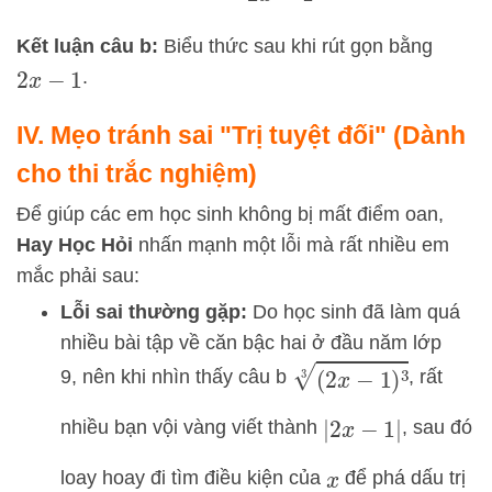
Kết luận câu b:
Biểu thức sau khi rút gọn bằng
.
2
x
−
1
IV. Mẹo tránh sai "Trị tuyệt đối" (Dành
cho thi trắc nghiệm)
Để giúp các em học sinh không bị mất điểm oan,
Hay Học Hỏi
nhấn mạnh một lỗi mà rất nhiều em
mắc phải sau:
Lỗi sai thường gặp:
Do học sinh đã làm quá
nhiều bài tập về căn bậc hai ở đầu năm lớp
(
2
x
−
1
)
3
3
9, nên khi nhìn thấy câu b
, rất
nhiều bạn vội vàng viết thành
, sau đó
|
2
x
−
1
|
loay hoay đi tìm điều kiện của
để phá dấu trị
x