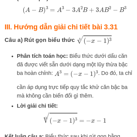
(
A
−
B
)
3
=
A
3
−
3
A
2
B
+
3
A
B
2
−
B
3
III. Hướng dẫn giải chi tiết bài 3.31
(
−
x
−
1
)
3
3
Câu a) Rút gọn biểu thức
Phân tích toán học:
Biểu thức dưới dấu căn
đã được viết sẵn dưới dạng một lũy thừa bậc
ba hoàn chỉnh:
. Do đó, ta chỉ
A
3
=
(
−
x
−
1
)
3
cần áp dụng trực tiếp quy tắc khử căn bậc ba
mà không cần biến đổi gì thêm.
Lời giải chi tiết:
(
−
x
−
1
)
3
3
=
−
x
−
1
Kết luận câu a:
Biểu thức sau khi rút gọn bằng