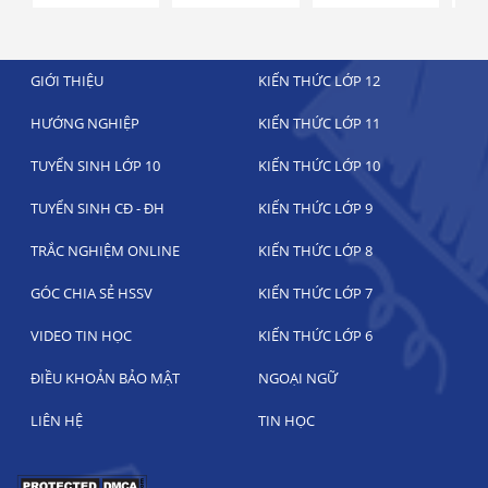
GIỚI THIỆU
KIẾN THỨC LỚP 12
HƯỚNG NGHIỆP
KIẾN THỨC LỚP 11
TUYỂN SINH LỚP 10
KIẾN THỨC LỚP 10
TUYỂN SINH CĐ - ĐH
KIẾN THỨC LỚP 9
TRẮC NGHIỆM ONLINE
KIẾN THỨC LỚP 8
GÓC CHIA SẺ HSSV
KIẾN THỨC LỚP 7
VIDEO TIN HỌC
KIẾN THỨC LỚP 6
ĐIỀU KHOẢN BẢO MẬT
NGOẠI NGỮ
LIÊN HỆ
TIN HỌC