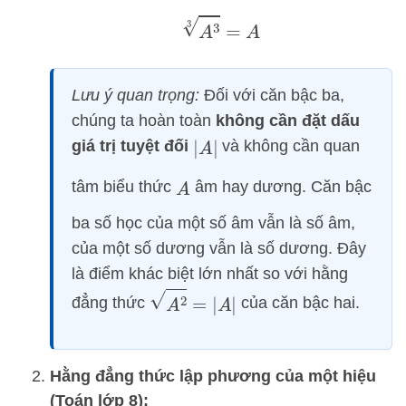
A
3
3
=
A
Lưu ý quan trọng:
Đối với căn bậc ba,
chúng ta hoàn toàn
không cần đặt dấu
giá trị tuyệt đối
và không cần quan
|
A
|
tâm biểu thức
âm hay dương. Căn bậc
A
ba số học của một số âm vẫn là số âm,
của một số dương vẫn là số dương. Đây
là điểm khác biệt lớn nhất so với hằng
A
2
=
|
A
|
đẳng thức
của căn bậc hai.
Hằng đẳng thức lập phương của một hiệu
(Toán lớp 8):