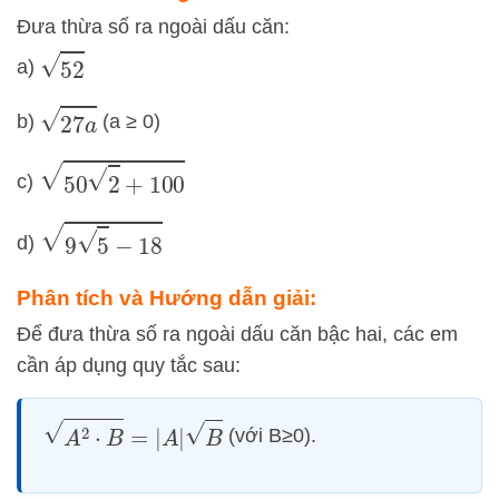
Đưa thừa số ra ngoài dấu căn:
52
a)
27
a
b)
(a ≥ 0)
50
2
+
100
c)
9
5
−
18
d)
Phân tích và Hướng dẫn giải:
Để đưa thừa số ra ngoài dấu căn bậc hai, các em
cần áp dụng quy tắc sau:
A
2
⋅
B
=
|
A
|
B
(với
B
≥
0
).