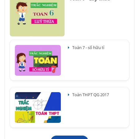
Toán 7 - số hữu tỉ
Toán THPT QG 2017