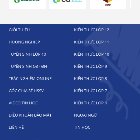
GIỚI THIỆU
KIẾN THỨC LỚP 12
HƯỚNG NGHIỆP
KIẾN THỨC LỚP 11
TUYỂN SINH LỚP 10
KIẾN THỨC LỚP 10
TUYỂN SINH CĐ - ĐH
KIẾN THỨC LỚP 9
TRẮC NGHIỆM ONLINE
KIẾN THỨC LỚP 8
GÓC CHIA SẺ HSSV
KIẾN THỨC LỚP 7
VIDEO TIN HỌC
KIẾN THỨC LỚP 6
ĐIỀU KHOẢN BẢO MẬT
NGOẠI NGỮ
LIÊN HỆ
TIN HỌC