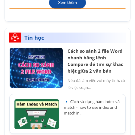
Xem thêm
Tin học
Cách so sánh 2 file Word
nhanh bằng lệnh
Compare để tìm sự khác
biệt giữa 2 văn bản
Nếu đã làm việc với máy tính, có
lẽ việc soạn...
Cách sử dụng hàm index và
match - how to use index and
match in...