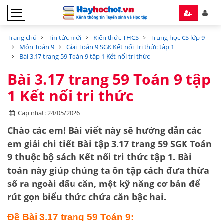
Trang chủ
Tin tức mới
Kiến thức THCS
Trung học CS lớp 9
Môn Toán 9
Giải Toán 9 SGK Kết nối Tri thức tập 1
Bài 3.17 trang 59 Toán 9 tập 1 Kết nối tri thức
Bài 3.17 trang 59 Toán 9 tập
1 Kết nối tri thức
Cập nhật: 24/05/2026
Chào các em! Bài viết này sẽ hướng dẫn các
em giải chi tiết
Bài tập 3.17 trang 59 SGK Toán
9
thuộc bộ sách
Kết nối tri thức tập 1
. Bài
toán này giúp chúng ta ôn tập cách
đưa thừa
số ra ngoài dấu căn
, một kỹ năng cơ bản để
rút gọn biểu thức chứa căn bậc hai.
Đề Bài 3.17 trang 59 Toán 9: