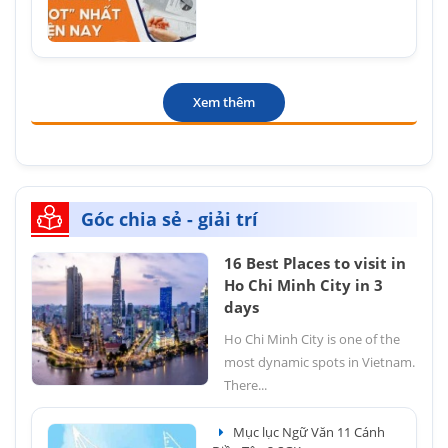
Xem thêm
Góc chia sẻ - giải trí
16 Best Places to visit in
Ho Chi Minh City in 3
days
Ho Chi Minh City is one of the
most dynamic spots in Vietnam.
There...
Mục lục Ngữ Văn 11 Cánh