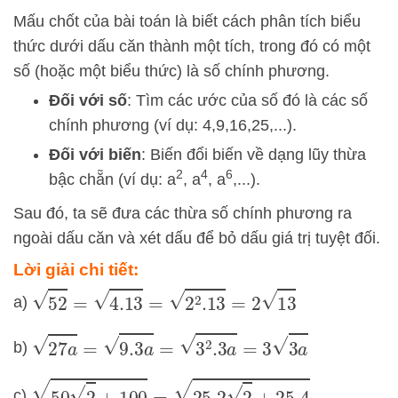
Mấu chốt của bài toán là biết cách phân tích biểu
thức dưới dấu căn thành một tích, trong đó có một
số (hoặc một biểu thức) là số chính phương.
Đối với số
: Tìm các ước của số đó là các số
chính phương (ví dụ:
4
,
9
,
16
,
25
,
...
).
Đối với biến
: Biến đổi biến về dạng lũy thừa
2
4
6
bậc chẵn (ví dụ:
a
,
a
,
a
,
...
).
Sau đó, ta sẽ đưa các thừa số chính phương ra
ngoài dấu căn và xét dấu để bỏ dấu giá trị tuyệt đối.
Lời giải chi tiết:
52
=
4.13
=
2
2
.13
=
2
13
a)
27
a
=
9.3
a
=
3
2
.3
a
=
3
3
a
b)
50
2
+
100
=
25.2
2
+
25.4
c)