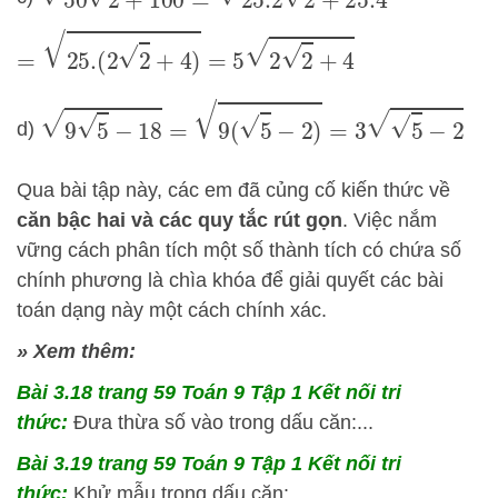
=
25.
(
2
2
+
4
)
=
5
2
2
+
4
9
5
−
18
=
9
(
5
−
2
)
=
3
5
−
2
d)
Qua bài tập này, các em đã củng cố kiến thức về
căn bậc hai và các quy tắc rút gọn
. Việc nắm
vững cách phân tích một số thành tích có chứa số
chính phương là chìa khóa để giải quyết các bài
toán dạng này một cách chính xác.
» Xem thêm:
Bài 3.18 trang 59 Toán 9 Tập 1 Kết nối tri
thức:
Đưa thừa số vào trong dấu căn:...
Bài 3.19 trang 59 Toán 9 Tập 1 Kết nối tri
thức:
Khử mẫu trong dấu căn:...