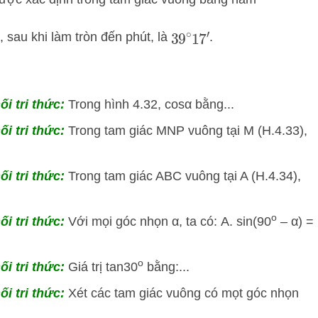
, sau khi làm tròn đến phút, là
.
39
∘
17
′
ối tri thức:
Trong hình 4.32, cosα bằng...
ối tri thức:
Trong tam giác MNP vuông tại M (H.4.33),
ối tri thức:
Trong tam giác ABC vuông tại A (H.4.34),
o
ối tri thức:
Với mọi góc nhọn α, ta có: A. sin(90
– α) =
o
ối tri thức:
Giá trị tan30
bằng:...
ối tri thức:
Xét các tam giác vuông có mọt góc nhọn