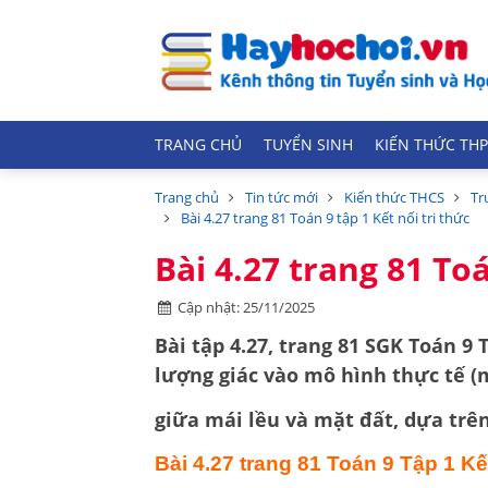
TRANG CHỦ
TUYỂN SINH
KIẾN THỨC THP
Trang chủ
Tin tức mới
Kiến thức THCS
Tr
Bài 4.27 trang 81 Toán 9 tập 1 Kết nối tri thức
Bài 4.27 trang 81 Toá
Cập nhật: 25/11/2025
Bài tập 4.27, trang 81 SGK Toán 9 
lượng giác
vào mô hình thực tế (m
giữa mái lều và mặt đất, dựa trên
Bài 4.27
trang 81 Toán 9 Tập 1 Kết