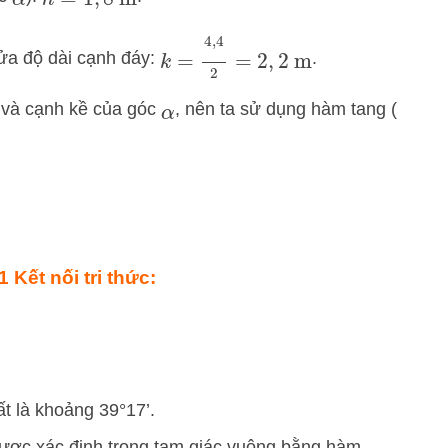
α
h
=
1
,
8
m
k
=
4
,
4
2
=
2
,
2
m
ửa độ dài cạnh đáy:
.
i và cạnh kề của góc
, nên ta sử dụng hàm tang (
α
 Kết nối tri thức:
t là khoảng 39°17’.
được xác định trong tam giác vuông bằng hàm