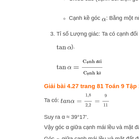
Cạnh kề góc
: Bằng một n
α
Tỉ số Lượng giác: Ta có cạnh đố
).
tan
α
tan
α
=
Cạnh đối
Cạnh kề
ạ
đ
ố
ạ
ề
Giải bài 4.27
trang 81 Toán 9 Tập 1
t
a
n
α
=
1
,
8
2
,
2
=
9
11
Ta có:
Suy ra α ≈ 39°17’.
Vậy góc α giữa cạnh mái lều và mặt đấ
Góc
giữa cạnh mái lều và mặt đất 