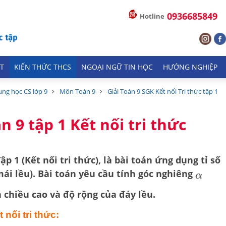
0936685849
Hotline
T
KIẾN THỨC THCS
NGOẠI NGỮ TIN HỌC
HƯỚNG NGHIỆP
ung học CS lớp 9
Môn Toán 9
Giải Toán 9 SGK Kết nối Tri thức tập 1
n 9 tập 1 Kết nối tri thức
Tập 1 (Kết nối tri thức), là bài toán ứng dụng
tỉ số
ái lều). Bài toán yêu cầu tính góc nghiêng
α
 chiều cao và độ rộng của đáy lều.
 nối tri thức: