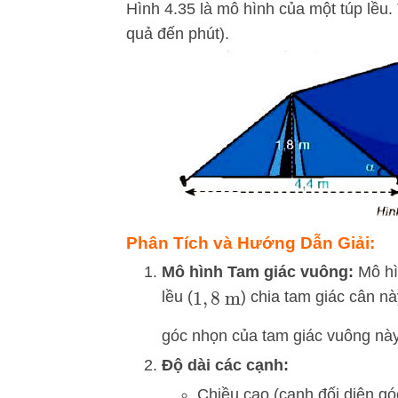
Hình 4.35 là mô hình của một túp lều.
quả đến phút).
Phân Tích và Hướng Dẫn Giải:
Mô hình Tam giác vuông:
Mô hì
lều (
) chia tam giác cân n
1
,
8
m
góc nhọn của tam giác vuông này
Độ dài các cạnh:
Chiều cao (cạnh đối diện g