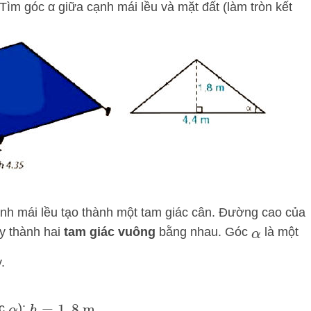
 Tìm góc α giữa cạnh mái lều và mặt đất (làm tròn kết
nh mái lều tạo thành một tam giác cân. Đường cao của
ày thành hai
tam giác vuông
bằng nhau. Góc
là một
α
.
óc
):
.