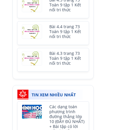
Bài 4.5 trang 73
Toán 9 tập 1 Kết
nối tri thức
Bài 4.4 trang 73
Toán 9 tập 1 Kết
nối tri thức
Bài 4.3 trang 73
Toán 9 tập 1 Kết
nối tri thức
TIN XEM NHIỀU NHẤT
Các dạng toán
phương trình
đường thẳng lớp
10 (ĐẦY ĐỦ NHẤT)
+ Bài tập có lời