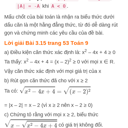
khi
.
|A| = -A
A < 0
Mấu chốt của bài toán là nhận ra biểu thức dưới
dấu căn là một hằng đẳng thức, từ đó dễ dàng rút
gọn và chứng minh các yêu cầu của đề bài.
Lời giải Bài 3.15 trang 53 Toán 9
2
a) Điều kiện căn thức xác định là: x
– 4x + 4 ≥ 0
2
2
Ta thấy: x
– 4x + 4 = (x – 2)
≥ 0 với mọi x ∈ R.
Vậy căn thức xác định với mọi giá trị của x
b) Rút gọn căn thức đã cho với x ≥ 2
x
2
−
4
x
+
4
=
(
x
−
2
)
2
Ta có:
= |x – 2| = x – 2 (vì x ≥ 2 nên x – 2 ≥ 0)
c) Chứng tỏ rằng với mọi x ≥ 2, biểu thức
x
−
x
2
−
4
x
+
4
có giá trị không đổi.