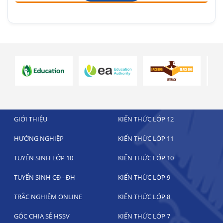
GIỚI THIỆU
KIẾN THỨC LỚP 12
HƯỚNG NGHIỆP
KIẾN THỨC LỚP 11
TUYỂN SINH LỚP 10
KIẾN THỨC LỚP 10
TUYỂN SINH CĐ - ĐH
KIẾN THỨC LỚP 9
TRẮC NGHIỆM ONLINE
KIẾN THỨC LỚP 8
GÓC CHIA SẺ HSSV
KIẾN THỨC LỚP 7