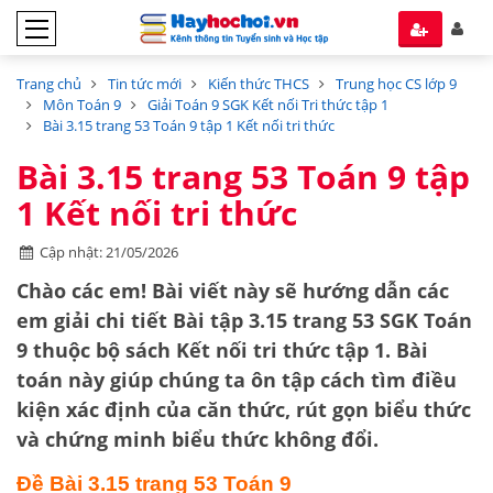
Trang chủ
Tin tức mới
Kiến thức THCS
Trung học CS lớp 9
Môn Toán 9
Giải Toán 9 SGK Kết nối Tri thức tập 1
Bài 3.15 trang 53 Toán 9 tập 1 Kết nối tri thức
Bài 3.15 trang 53 Toán 9 tập
1 Kết nối tri thức
Cập nhật: 21/05/2026
Chào các em! Bài viết này sẽ hướng dẫn các
em giải chi tiết
Bài tập 3.15 trang 53 SGK Toán
9
thuộc bộ sách
Kết nối tri thức tập 1
. Bài
toán này giúp chúng ta ôn tập cách
tìm điều
kiện xác định
của căn thức,
rút gọn biểu thức
và
chứng minh biểu thức không đổi
.
Đề Bài 3.15 trang 53 Toán 9