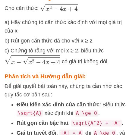
x
2
−
4
x
+
4
Cho căn thức:
a) Hãy chứng tỏ căn thức xác định với mọi giá trị
của x
b) Rút gọn căn thức đã cho với x ≥ 2
c) Chứng tỏ rằng với mọi x ≥ 2, biểu thức
x
−
x
2
−
4
x
+
4
có giá trị không đổi.
Phân tích và Hướng dẫn giải:
Để giải quyết bài toán này, chúng ta cần nhớ các
quy tắc cơ bản sau:
Điều kiện xác định của căn thức
: Biểu thức
xác định khi
.
\sqrt{A}
A \ge 0
Rút gọn căn bậc hai
:
.
\sqrt{A^2} = |A|
Giá trị tuyệt đối
:
khi
, và
|A| = A
A \ge 0