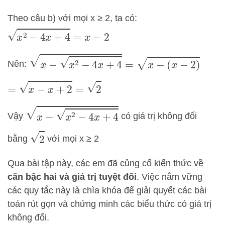
Theo câu b) với mọi x ≥ 2, ta có:
x
2
−
4
x
+
4
=
x
−
2
x
−
x
2
−
4
x
+
4
=
x
−
(
x
−
2
)
Nên:
=
x
−
x
+
2
=
2
x
−
x
2
−
4
x
+
4
Vậy
có giá trị không đổi
2
bằng
với mọi x ≥ 2
Qua bài tập này, các em đã củng cố kiến thức về
căn bậc hai và giá trị tuyệt đối
. Việc nắm vững
các quy tắc này là chìa khóa để giải quyết các bài
toán rút gọn và chứng minh các biểu thức có giá trị
không đổi.