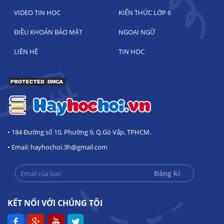
VIDEO TIN HỌC
KIẾN THỨC LỚP 6
ĐIỀU KHOẢN BẢO MẬT
NGOẠI NGỮ
LIÊN HỆ
TIN HỌC
• 184 Đường số 10, Phường 9, Q.Gò Vấp, TPHCM.
• Email: hayhochoi.3h@gmail.com
KẾT NỐI VỚI CHÚNG TÔI