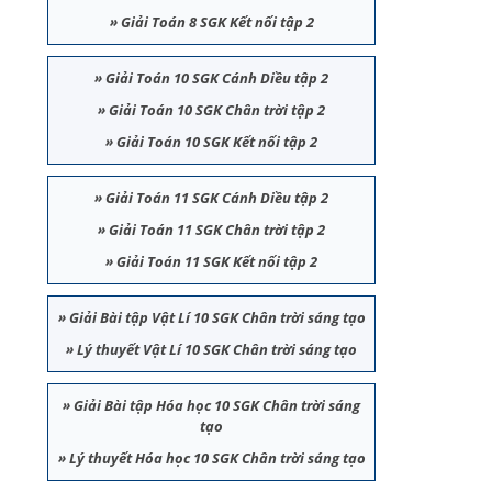
»
Giải Toán 8 SGK Kết nối tập 2
»
Giải Toán 10 SGK Cánh Diều tập 2
»
Giải Toán 10 SGK Chân trời tập 2
»
Giải Toán 10 SGK Kết nối tập 2
»
Giải Toán 11 SGK Cánh Diều tập 2
»
Giải Toán 11 SGK Chân trời tập 2
»
Giải Toán 11 SGK Kết nối tập 2
»
Giải Bài tập Vật Lí 10 SGK Chân trời sáng tạo
»
Lý thuyết Vật Lí 10 SGK Chân trời sáng tạo
»
Giải Bài tập Hóa học 10 SGK Chân trời sáng
tạo
»
Lý thuyết Hóa học 10 SGK Chân trời sáng tạo