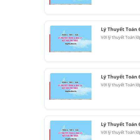
Lý Thuyết Toán 6
Với lý thuyết Toán lớ
Lý Thuyết Toán 6
Với lý thuyết Toán lớ
Lý Thuyết Toán 6
Với lý thuyết Toán lớ