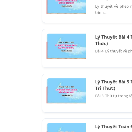
Lý thuyết về phép 
trình...
Lý Thuyết Bài 4 
Thức)
Bài 4: Lý thuyết về p
Lý Thuyết Bài 3 
Tri Thức)
Bài 3: Thứ tự trong t
Lý Thuyết Toán 6