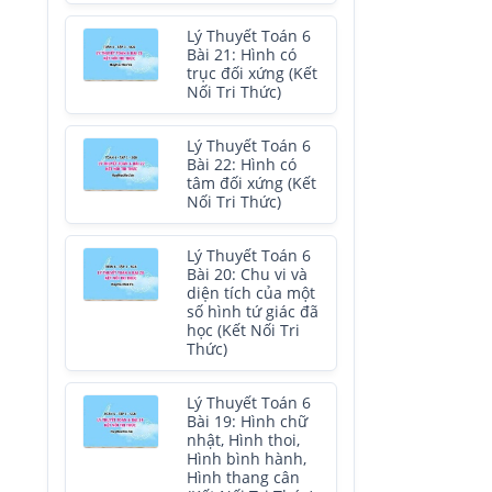
Lý Thuyết Toán 6
Bài 21: Hình có
trục đối xứng (Kết
Nối Tri Thức)
Lý Thuyết Toán 6
Bài 22: Hình có
tâm đối xứng (Kết
Nối Tri Thức)
Lý Thuyết Toán 6
Bài 20: Chu vi và
diện tích của một
số hình tứ giác đã
học (Kết Nối Tri
Thức)
Lý Thuyết Toán 6
Bài 19: Hình chữ
nhật, Hình thoi,
Hình bình hành,
Hình thang cân