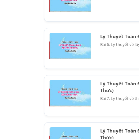
Lý Thuyết Toán 6
Bài 6: Lý thuyết về l
Lý Thuyết Toán 6
Thức)
Bài 7: Lý thuyết về t
Lý Thuyết Toán 6
Thức)