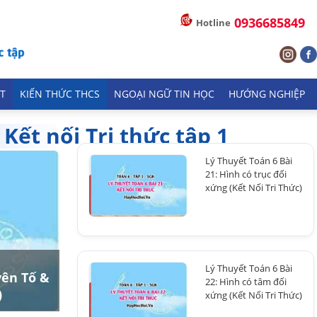
0936685849
Hotline
T
KIẾN THỨC THCS
NGOẠI NGỮ TIN HỌC
HƯỚNG NGHIỆP
Kết nối Tri thức tập 1
Lý Thuyết Toán 6 Bài
21: Hình có trục đối
xứng (Kết Nối Tri Thức)
Lý Thuyết Toán 6 Bài
yên Tố &
22: Hình có tâm đối
)
xứng (Kết Nối Tri Thức)