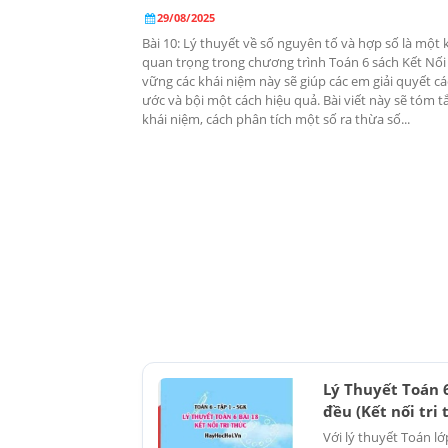
29/08/2025
Bài 10: Lý thuyết về số nguyên tố và hợp số là một 
quan trọng trong chương trình Toán 6 sách Kết Nối
vững các khái niệm này sẽ giúp các em giải quyết cá
ước và bội một cách hiệu quả. Bài viết này sẽ tóm tắt
khái niệm, cách phân tích một số ra thừa số...
Lý Thuyết Toán 6
đều (Kết nối tri 
Với lý thuyết Toán lớp