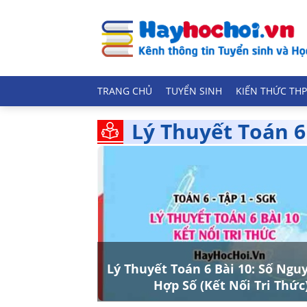
TRANG CHỦ
TUYỂN SINH
KIẾN THỨC THP
Lý Thuyết Toán 6 
Lý Thuyết Toán 6 Bài 10: Số Ngu
Hợp Số (Kết Nối Tri Thức