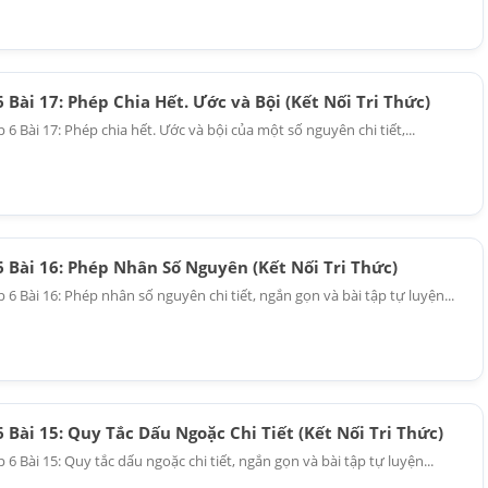
 Bài 17: Phép Chia Hết. Ước và Bội (Kết Nối Tri Thức)
p 6 Bài 17: Phép chia hết. Ước và bội của một số nguyên chi tiết,...
 Bài 16: Phép Nhân Số Nguyên (Kết Nối Tri Thức)
p 6 Bài 16: Phép nhân số nguyên chi tiết, ngắn gọn và bài tập tự luyện...
 Bài 15: Quy Tắc Dấu Ngoặc Chi Tiết (Kết Nối Tri Thức)
p 6 Bài 15: Quy tắc dấu ngoặc chi tiết, ngắn gọn và bài tập tự luyện...