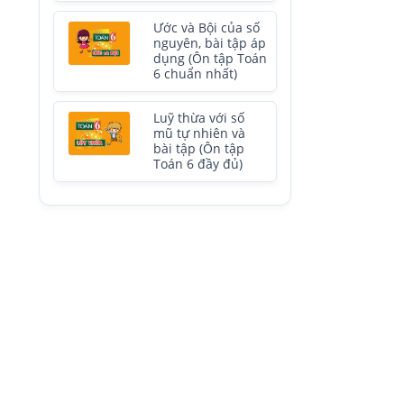
Ước và Bội của số
nguyên, bài tập áp
dụng (Ôn tập Toán
6 chuẩn nhất)
Luỹ thừa với số
mũ tự nhiên và
bài tập (Ôn tập
Toán 6 đầy đủ)