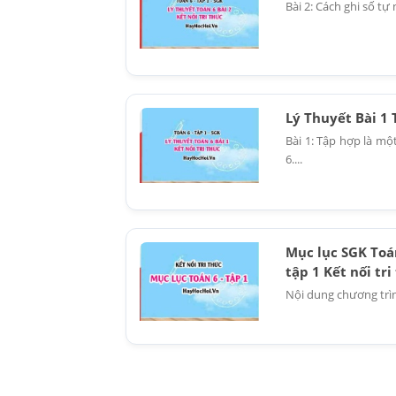
Bài 2: Cách ghi số tự
Lý Thuyết Bài 1 
Bài 1: Tập hợp là mộ
6....
Mục lục SGK Toán
tập 1 Kết nối tri
Nội dung chương trình