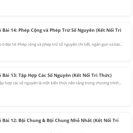
 Bài 14: Phép Cộng và Phép Trừ Số Nguyên (Kết Nối Tri
p 6 Bài 14: Phép cộng và phép trừ số nguyên chi tiết, ngắn gọn và bài...
 Bài 13: Tập Hợp Các Số Nguyên (Kết Nối Tri Thức)
tập hợp các số nguyên là một kiến thức nền tảng trong chương trình...
 Bài 12: Bội Chung & Bội Chung Nhỏ Nhất (Kết Nối Tri