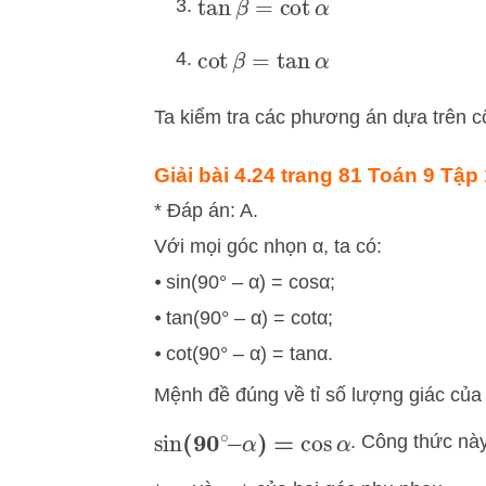
tan
β
=
cot
α
cot
β
=
tan
α
Ta kiểm tra các phương án dựa trên 
Giải bài 4.24
trang 81 Toán 9 Tập 1
* Đáp án: A.
Với mọi góc nhọn α, ta có:
⦁ sin(90° – α) = cosα;
⦁ tan(90° – α) = cotα;
⦁ cot(90° – α) = tanα.
Mệnh đề đúng về tỉ số lượng giác của
. Công thức nà
sin
(
90
∘
–
α
)
=
cos
α