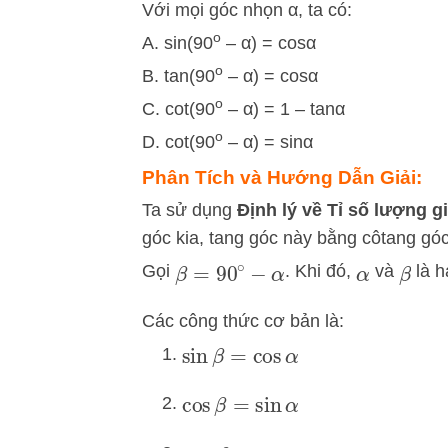
Với mọi góc nhọn α, ta có:
o
A. sin(90
– α) = cosα
o
B. tan(90
– α) = cosα
o
C. cot(90
– α) = 1 – tanα
o
D. cot(90
– α) = sinα
Phân Tích và Hướng Dẫn Giải:
Ta sử dụng
Định lý về Tỉ số lượng g
góc kia, tang góc này bằng côtang góc
Gọi
. Khi đó,
và
là h
β
=
90
∘
−
α
α
β
Các công thức cơ bản là:
sin
β
=
cos
α
cos
β
=
sin
α