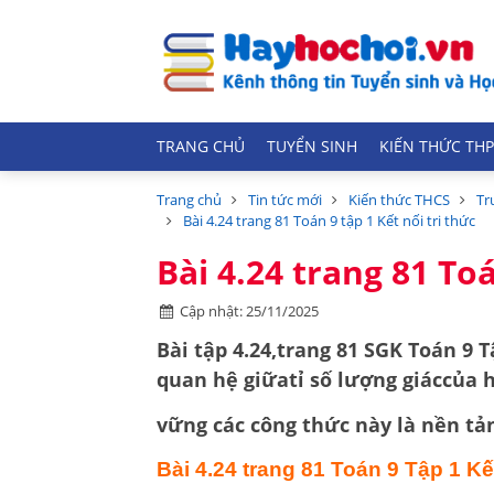
TRANG CHỦ
TUYỂN SINH
KIẾN THỨC THP
Trang chủ
Tin tức mới
Kiến thức THCS
Tr
Bài 4.24 trang 81 Toán 9 tập 1 Kết nối tri thức
Bài 4.24 trang 81 Toá
Cập nhật: 25/11/2025
Bài tập 4.
24,
trang 81 SGK Toán 9 Tậ
quan hệ giữa
tỉ số lượng giác
của 
vững các công thức này là nền tả
Bài 4.24
trang 81 Toán 9 Tập 1 Kết