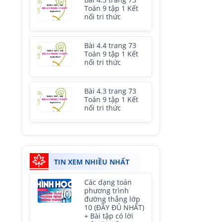
Bài 4.5 trang 73
Toán 9 tập 1 Kết
nối tri thức
Bài 4.4 trang 73
Toán 9 tập 1 Kết
nối tri thức
Bài 4.3 trang 73
Toán 9 tập 1 Kết
nối tri thức
TIN XEM NHIỀU NHẤT
Các dạng toán
phương trình
đường thẳng lớp
10 (ĐẦY ĐỦ NHẤT)
+ Bài tập có lời