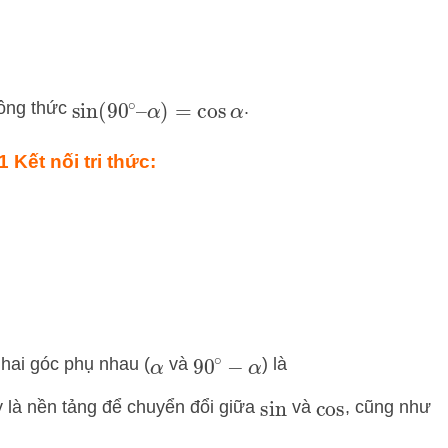
công thức
.
sin
(
90
∘
–
α
)
=
cos
α
 Kết nối tri thức:
 hai góc phụ nhau (
và
) là
90
∘
−
α
α
y là nền tảng để chuyển đổi giữa
và
, cũng như
sin
cos