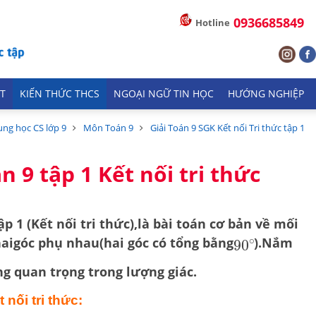
0936685849
Hotline
T
KIẾN THỨC THCS
NGOẠI NGỮ TIN HỌC
HƯỚNG NGHIỆP
ung học CS lớp 9
Môn Toán 9
Giải Toán 9 SGK Kết nối Tri thức tập 1
n 9 tập 1 Kết nối tri thức
p 1 (Kết nối tri thức),
là bài toán cơ bản về mối
hai
góc phụ nhau
(hai góc có tổng bằng
).
Nắm
90
∘
ng quan trọng trong lượng giác.
 nối tri thức: